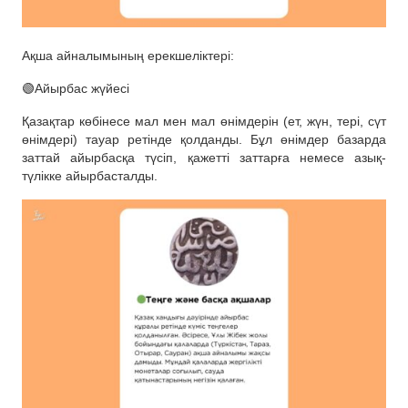
Ақша айналымының ерекшеліктері:
🟢Айырбас жүйесі
Қазақтар көбінесе мал мен мал өнімдерін (ет, жүн, тері, сүт
өнімдері) тауар ретінде қолданды. Бұл өнімдер базарда
заттай айырбасқа түсіп, қажетті заттарға немесе азық-
түлікке айырбасталды.