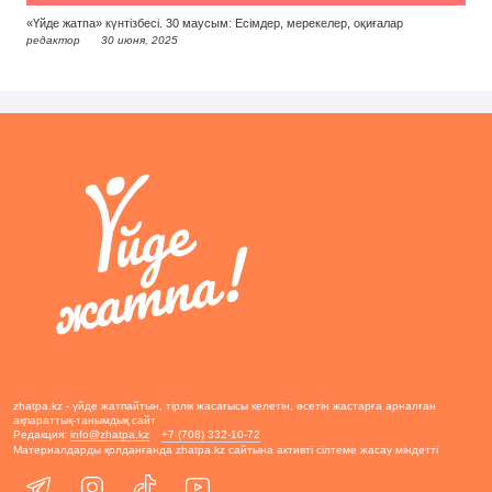
«Үйде жатпа» күнтізбесі. 30 маусым: Есімдер, мерекелер, оқиғалар
редактор
30 июня, 2025
zhatpa.kz - үйде жатпайтын, тірлік жасағысы келетін, өсетін жастарға арналған
ақпараттық-танымдық сайт
Редакция:
info@zhatpa.kz
+7 (708) 332-10-72
Материалдарды қолданғанда zhatpa.kz сайтына активті сілтеме жасау міндетті