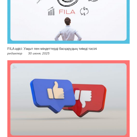
FILA әдісі: Уақыт пен міндеттерді басқарудың тиімді тәсілі
редактор
30 июня, 2025