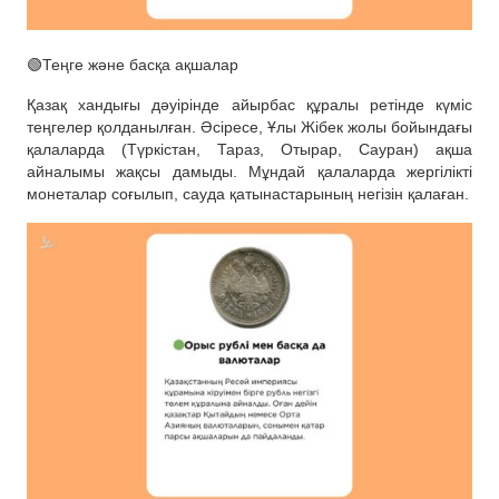
🟢Теңге және басқа ақшалар
Қазақ хандығы дәуірінде айырбас құралы ретінде күміс
теңгелер қолданылған. Әсіресе, Ұлы Жібек жолы бойындағы
қалаларда (Түркістан, Тараз, Отырар, Сауран) ақша
айналымы жақсы дамыды. Мұндай қалаларда жергілікті
монеталар соғылып, сауда қатынастарының негізін қалаған.