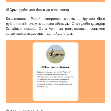
🟢Орыс рублі мен басқа да валюталар
Қазақстанның Ресей империясы құрамына кіруімен бірге
рубль негізгі төлем құралына айналды. Оған дейін қазақтар
Қытайдың немесе Орта Азияның валюталарын, сонымен
қатар парсы ақшаларын да пайдаланды.
🟢Мал – негізгі байлық