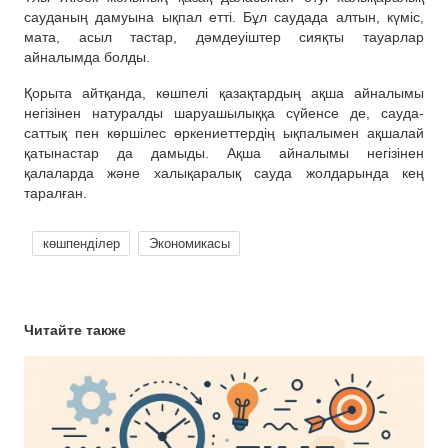
сауданың дамуына ықпал етті. Бұл саудада алтын, күміс,
мата, асыл тастар, дәмдеуіштер сияқты тауарлар
айналымда болды.
Қорыта айтқанда, көшпелі қазақтардың ақша айналымы
негізінен натуралды шаруашылыққа сүйенсе де, сауда-
саттық пен көршілес өркениеттердің ықпалымен ақшалай
қатынастар да дамыды. Ақша айналымы негізінен
қалаларда және халықаралық сауда жолдарында кең
таралған.
көшпенділер
Экономикасы
Читайте также