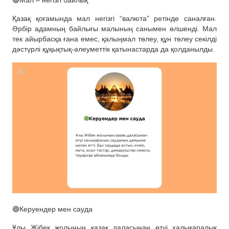
Қазақ қоғамында мал негізгі “валюта” ретінде саналған.
Әрбір адамның байлығы малының санымен өлшенді. Мал
тек айырбасқа ғана емес, қалыңмал төлеу, құн төлеу секілді
дәстүрлі құқықтық-әлеуметтік қатынастарда да қолданылды.
🟢Керуендер мен сауда
Ұлы Жібек жолының қазақ даласынан өтуі халықаралық