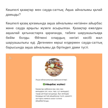
Көшпелі қазақтар мен сауда-саттық: Ақша айналымы қалай
дамыды?
Көшпелі қазақ қоғамында ақша айналымы негізінен айырбас
және сауда арқылы жүзеге асырылған. Қазақтар ежелден
ақшалай қатынастарға қарағанда, табиғи шаруашылыққа
бейім болды. Өйткені олардың негізгі кәсібі мал
шаруашылығы еді. Дегенмен көрші елдермен сауда-саттық
барысында ақша айналымы да біртіндеп дами түсті.