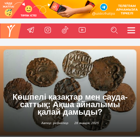
Көшпелі қазақтар мен сауда-
саттық: Ақша айналымы
қалай дамыды?
Автор: редактор
28 января, 2025