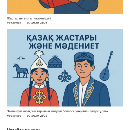
Жастар неге кітап оқымайды?
Редактор
02 июля, 2025
Заманауи қазақ жастарының мәдени бейнесі: уақытпен үндес ұрпақ
Редактор
02 июля, 2025
Читайте по теме