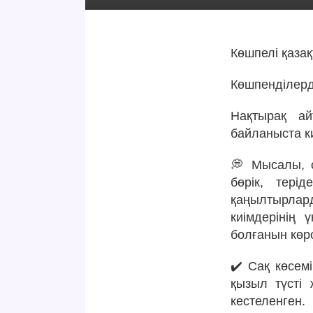
Көшпелі қаза
Көшпенділерді
Нақтырақ ай
байланыста ки
💭 Мысалы, с
бөрік, тері
қаңылтырлард
киімдерінің 
болғанын көрс
✔️ Сақ көсем
қызыл түсті
кестеленген.