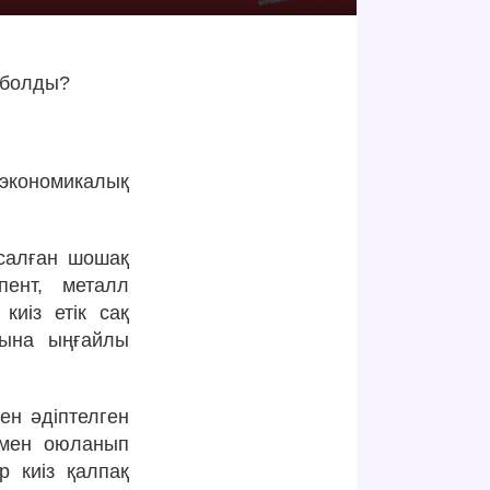
 болды?
экономикалық
асалған шошақ
пент, металл
киіз етік сақ
лтына ыңғайлы
ен әдіптелген
ымен оюланып
р киіз қалпақ