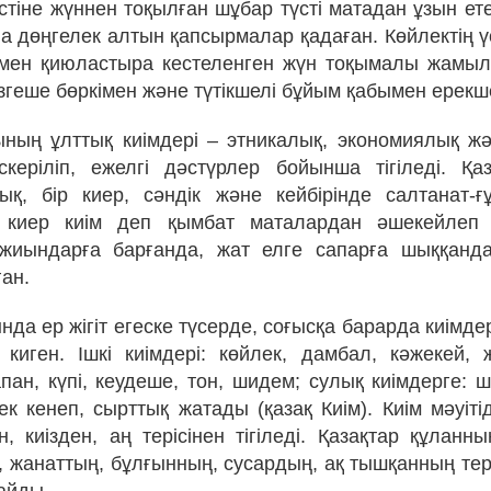
стіне жүннен тоқылған шұбар түсті матадан ұзын ете
а дөңгелек алтын қапсырмалар қадаған. Көйлектің ү
рмен қиюластыра кестеленген жүн тоқымалы жамыл
өзгеше бөркімен және түтікшелі бұйым қабымен ерекш
ының ұлттық киімдері – этникалық, экономиялық ж
керіліп, ежелгі дәстүрлер бойынша тігіледі. Қаз
ық, бір киер, сәндік және кейбірінде салтанат-ғ
 киер киім деп қымбат маталардан әшекейлеп ті
жиындарға барғанда, жат елге сапарға шыққанда
ған.
нда ер жігіт егеске түсерде, соғысқа барарда киімде
киген. Ішкі киімдері: көйлек, дамбал, кәжекей, 
пан, күпі, кеудеше, тон, шидем; сулық киімдерге: 
ек кенеп, сырттық жатады (қазақ Киім). Киім мәуіті
, киізден, аң терісінен тігіледі. Қазақтар құланны
 жанаттың, бұлғынның, сусардың, ақ тышқанның тер