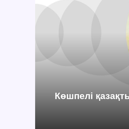
Көшпелі қазақт