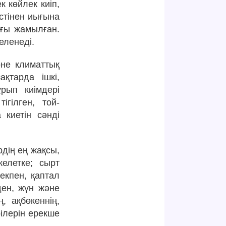
к көйлек киіп,
стінен иығына
ғы жамылған.
еленеді.
әне климаттық
ақтарда ішкі,
ұрып киімдері
гілген, той-
 киетін сәнді
рдің ең жақсы,
желетке; сырт
шекпен, қаптал
ден, жүн және
ң, ақбөкеннің,
ілерін ерекше