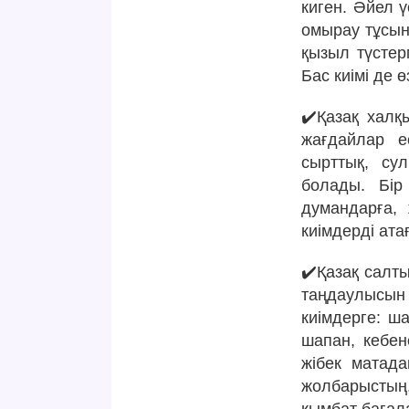
киген. Әйел ү
омырау тұсын
қызыл түсте
Бас киімі де 
✔️Қазақ халқ
жағдайлар ес
сырттық, сул
болады. Бір
думандарға, 
киімдерді ата
✔️Қазақ салты
таңдаулысын 
киімдерге: ша
шапан, кебен
жібек матадан
жолбарыстың,