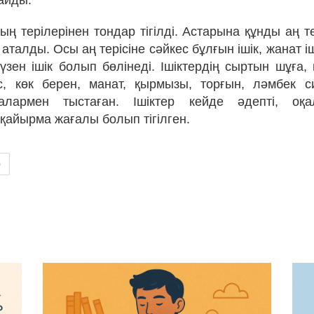
айды.
ң терілерінен тондар тігілді. Астарына құнды аң т
 аталды. Осы аң терісіне сәйкес бұлғын ішік, жанат іш
күзен ішік болып бөлінеді. Ішіктердің сыртын шұға, 
с, көк берен, манат, қырмызы, торғын, ләмбек 
лармен тыстаған. Ішіктер кейде әдепті, оқа
қайырма жағалы болып тігілген.
р