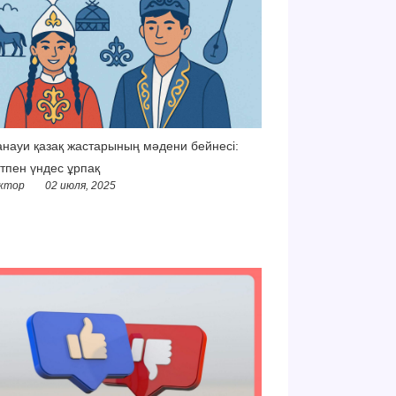
науи қазақ жастарының мәдени бейнесі:
тпен үндес ұрпақ
ктор
02 июля, 2025