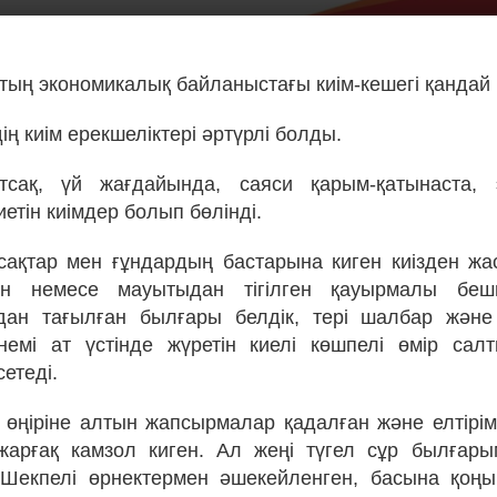
қтың экономикалық байланыстағы киім-кешегі қандай
ң киім ерекшеліктері әртүрлі болды.
тсақ, үй жағдайында, саяси қарым-қатынаста, 
етін киімдер болып бөлінді.
ақтар мен ғұндардың бастарына киген киізден ж
ден немесе мауытыдан тігілген қауырмалы беш
ан тағылған былғары белдік, тері шалбар және 
үнемі ат үстінде жүретін киелі көшпелі өмір са
етеді.
і өңіріне алтын жапсырмалар қадалған және елтірім
 жарғақ камзол киген. Ал жеңі түгел сұр былғар
 Шекпелі өрнектермен әшекейленген, басына қоңы