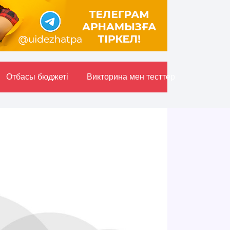
Отбасы бюджетi
Викторина мен тесттер