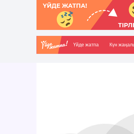
Үйде жатпа
Күн жаңал