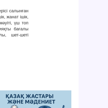
ерісі салынған
ік, жанат ішік,
мәуіті, үш топ
сияқты бағалы
лы, шет-шеті