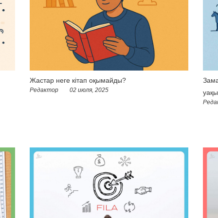
Жастар неге кітап оқымайды?
Зама
Редактор
02 июля, 2025
уақы
Реда