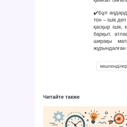
қымбат бағал
✔️Бұл аңдарды
тон – ішік деп
қасқыр ішік, 
барқыт, атла
ширақы мата
жұрындалған 
көшпенділе
Читайте также