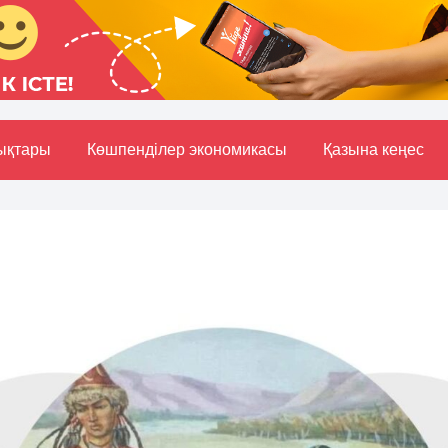
ықтары
Көшпенділер экономикасы
Қазына кеңес