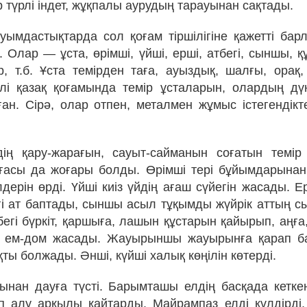
 түрлі індет, жұқпалы аурудың тарауынан сақтады.
уымдастықтарда сол қоғам тіршілігіне қажетті ба
 Олар — ұста, өрімші, үйші, ерші, атбегі, сыншы, құ
р, т.б. Ұста темірден таға, ауыздық, шалғы, орақ,
лі қазақ қоғамында темір ұсталарын, олардың дүни
аған. Сірә, олар отпен, металмен жұмыс істегендікт
ің қару-жарағын, сауыт-сайманын соғатын темір
ғасы да жоғары болды. Өрімші тері бұйымдарынан
лдерін өрді. Үйші киіз үйдің ағаш сүйегін жасады. 
гі ат баптады, сыншы асыл тұқымды жүйрік аттың с
егі бүркіт, қаршыға, лашын құстарын қайырып, аңға
р ем-дом жасады. Жауырыншы жауырынға қарап б
қты болжады. Әнші, күйші халық көңілін көтерді.
нан дауға түсті. Барымташы елдің басқада кетке
п алу арқылы қайтарды. Майрампаз елді күлдірді,