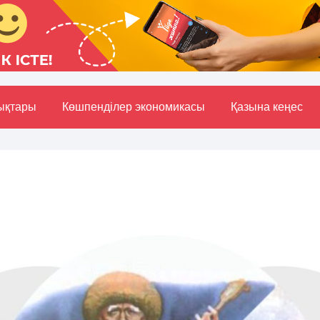
ықтары
Көшпенділер экономикасы
Қазына кеңес