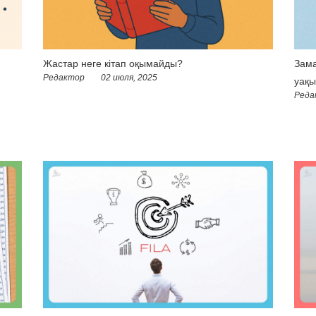
Жастар неге кітап оқымайды?
Зама
Редактор
02 июля, 2025
уақы
Реда