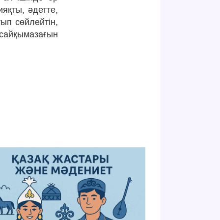
ияқты, әдетте,
ып сөйлейтін,
сайқымазағын