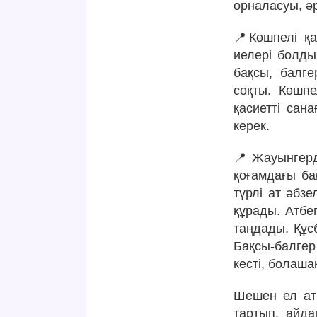
орналасуы, әр
📍Көшпелі қа
иелері болды.
бақсы, балге
соқты. Көшпе
қасиетті сан
керек.
📍Жауынгерд
қоғамдағы ба
түрлі ат әбзе
құрады. Атбе
таңдады. Құсб
Бақсы-балге
кесті, болаша
Шешен ел аты
тартып, айда