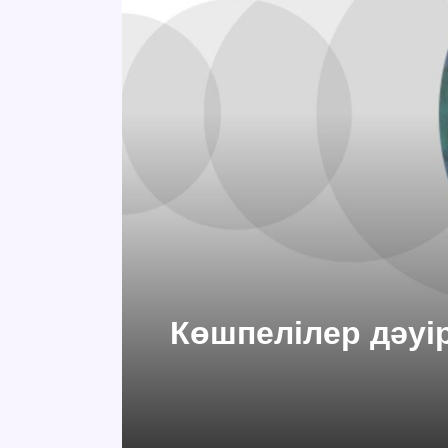
Көшпелілер дәуір