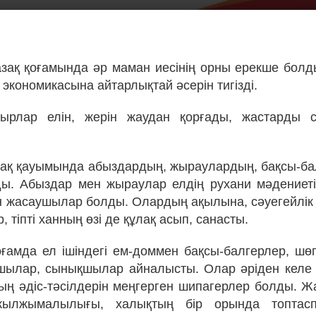
азақ қоғамында әр маман иесінің орны ерекше болд
экономикасына айтарлықтай әсерін тигізді.
ырлар елін, жерін жаудан қорғады, жастарды с
зақ қауымында абыздардың, жыраулардың, бақсы-ба
ы. Абыздар мен жыраулар елдің рухани мәдениеті
 жасаушылар болды. Олардың ақылына, сәуегейлік к
, тіпті ханның өзі де құлақ асып, санасты.
оғамда ел ішіндегі ем-доммен бақсы-балгерлер, шө
шылар, сынықшылар айналысты. Олар әріден келе
ң әдіс-тәсілдерін меңгерген шипагерлер болды. Ж
жылжымалылығы, халықтың бір орында топтасп