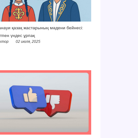
науи қазақ жастарының мәдени бейнесі:
тпен үндес ұрпақ
ктор
02 июля, 2025