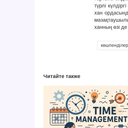
түрлі күлдірг
хан ордасынд
мазақтаушыл
ханның өзі де
көшпенділе
Читайте также