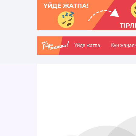
Үйде жатпа
Күн жаңал