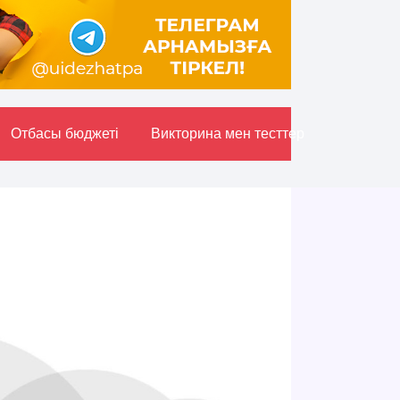
Отбасы бюджетi
Викторина мен тесттер