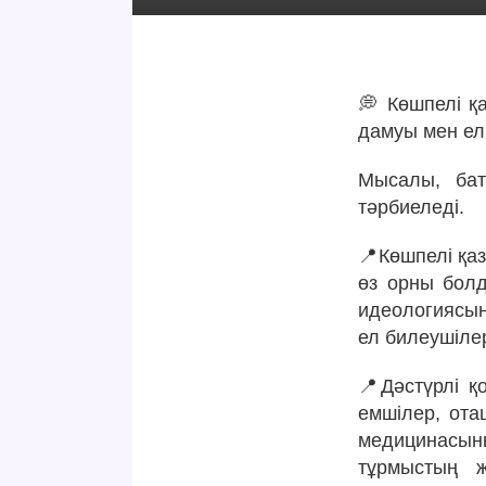
💭 Көшпелі қ
дамуы мен ел 
Мысалы, бат
тәрбиеледі.
📍Көшпелі қа
өз орны болд
идеологиясын
ел билеушілер
📍Дәстүрлі қ
емшілер, ота
медицинасыны
тұрмыстың 