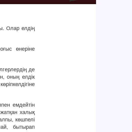
ы. Олар елдің
оғыс өнеріне
лгерлердің де
н, оның елдік
өріпкелдігіне
ппен емдейтін
 жатқан халық
алпы, көшпелі
ай, бытырап