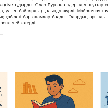
і әңгіме тудырды. Олар Еуропа елдеріндегі шуттар с
а, үлкен байлардың қолында жүрді. Майрампаз тау
ық қабілеті бар адамдар болды. Олардың орынды 
 ренжімей көтерді.
р