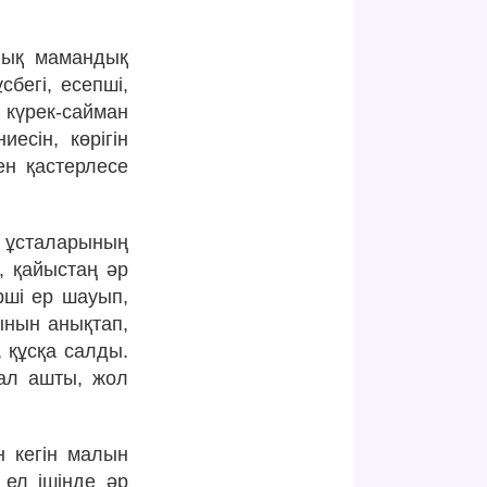
рлық мамандық
сбегі, есепші,
 күрек-сайман
есін, көрігін
ен қастерлесе
 ұсталарының
, қайыстаң әр
Ерші ер шауып,
ынын анықтап,
, құсқа салды.
ал ашты, жол
н кегін малын
 ел ішінде әр