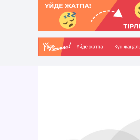
Үйде жатпа
Күн жаңал