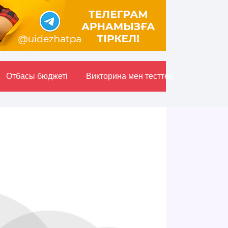
Отбасы бюджетi
Викторина мен тесттер