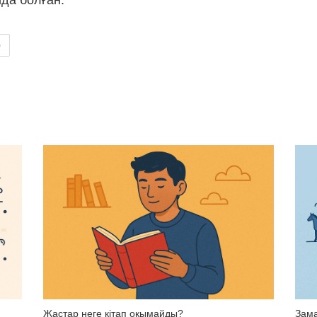
йда болған.
р
Жастар неге кітап оқымайды?
Зама