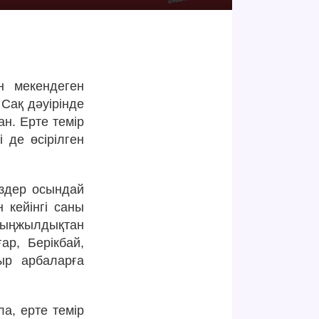
ін мекендеген
Сақ дәуірінде
ан. Ерте темір
 де өсірілген
іздер осындай
 кейінгі саны
мыңжылдықтан
ар, Берікбай,
ыр арбаларға
ла, ерте темір