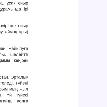
ша, ұсақ сиыр
ұрамында ірі
әуірінде сиыр
су аймақтары)
мен жайылуға
лы, шөлейтті
қымы кеңірек
қстан, Орталық
теледі. Түйені
жарым мың жыл
н. Үй түйесі
ағайды қолға