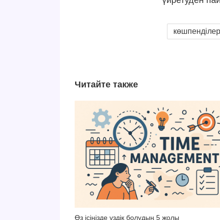
үйретуден па
көшпенділе
Читайте также
Өз ісіңізде үздік болудың 5 жолы