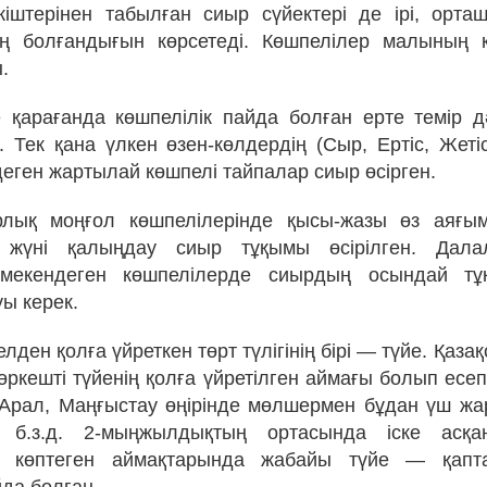
ткіштерінен табылған сиыр сүйектері де ірі, орта
ң болғандығын көрсетеді. Көшпелілер малының қ
.
е қарағанда көшпелілік пайда болған ерте темір д
 Тек қана үлкен өзен-көлдердің (Сыр, Ертіс, Жеті
еген жартылай көшпелі тайпалар сиыр өсірген.
рлық моңғол көшпелілерінде қысы-жазы өз аяғы
, жүні қалыңдау сиыр тұқымы өсірілген. Дала
мекендеген көшпелілерде сиырдың осындай тұ
ы керек.
елден қолға үйреткен төрт түлігінің бірі — түйе. Қаза
өркешті түйенің қолға үйретілген аймағы болып есеп
 Арал, Маңғыстау өңірінде мөлшермен бұдан үш 
 б.з.д. 2-мыңжылдықтың ортасында іске асқа
ң көптеген аймақтарында жабайы түйе — қапт