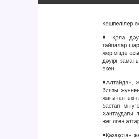
Көшпелілер өс
◾️ Қола дәуі
тайпалар шар
жерімізде осы
дәуірі заман
екен.
◾️Алтайдан, 
биязы жүннен
жағынан екі
бастап мінуг
Хантаудағы 
жегілген атта
◾️Қазақстан ж