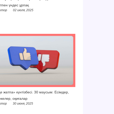
тпен үндес ұрпақ
ктор
02 июля, 2025
е жатпа» күнтізбесі. 30 маусым: Есімдер,
келер, оқиғалар
ктор
30 июня, 2025