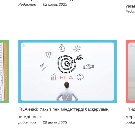
Редактор
02 июля, 2025
уақы
Реда
FILA әдісі: Уақыт пен міндеттерді басқарудың
«Үйд
тиімді тәсілі
мере
редактор
30 июня, 2025
реда