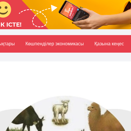
ықтары
Көшпенділер экономикасы
Қазына кеңес