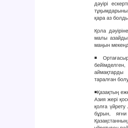
дәуірі ескер
тұқымдарыны
қара аз болды
Қола дәуірін
малы азайды.
маңын мекенд
◾️ Ортағасы
бейімделген
аймақтарды 
таралған болу
◾️Қазақтың еж
Азия жері қос
қолға үйрету
бұрын, яғни
Қазақстанны