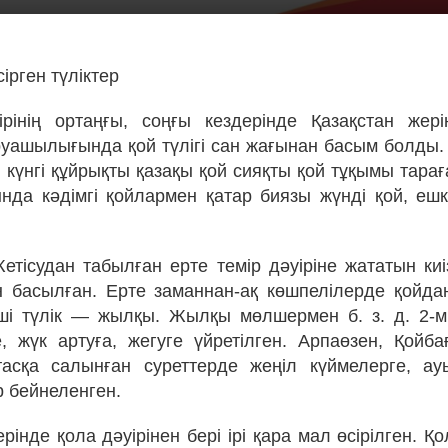
ірген түліктер
рінің ортаңғы, соңғы кездерінде Қазақстан жер
уашылығында қой түлігі сан жағынан басым болды. 
 күнгі құйрықты қазақы қой сияқты қой тұқымы тарағ
ында кәдімгі қойлармен қатар биязы жүнді қой, ешкі
Жетісудан табылған ерте темір дәуіріне жататын ки
 басылған. Ерте заманнан-ақ көшпелілерде қойдан
нші түлік — жылқы. Жылқы мөлшермен б. з. д. 2-
е, жүк артуға, жегуге үйретілген. Арпаөзен, Қойбағ
тасқа салынған суреттерде жеңіл күймелерге, ау
р бейнеленген.
ерінде қола дәуірінен бері ірі қара мал өсірілген. Қо