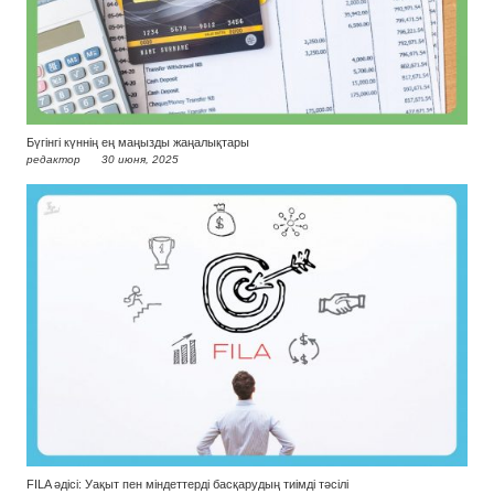
Бүгінгі күннің ең маңызды жаңалықтары
редактор
30 июня, 2025
FILA әдісі: Уақыт пен міндеттерді басқарудың тиімді тәсілі