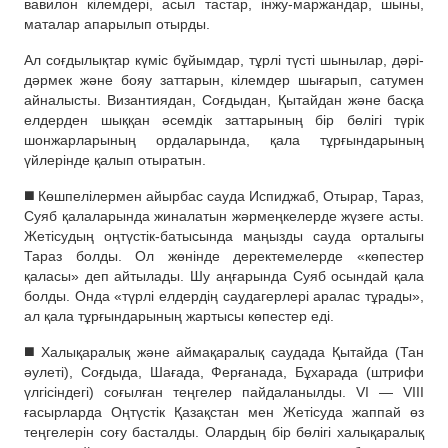
вавилон кілемдері, асыл тастар, інжу-маржандар, шыны,
маталар апарылып отырды.
Ал соғдылықтар күміс бұйымдар, тұрлі түсті шынылар, дәрі-
дәрмек және бояу заттарын, кілемдер шығарып, сатумен
айналысты. Византиядан, Соғдыдан, Қытайдан және басқа
елдерден шыққан әсемдік заттарының бір бөлігі түрік
шонжарларының ордаларында, қала тұрғындарының
үйлерінде қалып отыратын.
◼️ Көшпелілермен айырбас сауда Испиджаб, Отырар, Тараз,
Суяб қалаларында жиналатын жәрмеңкелерде жүзеге асты.
Жетісудың оңтүстік-батысында маңызды сауда орталыгы
Тараз болды. Ол жөнінде деректемелерде «көпестер
қаласы» деп айтылады. Шу аңғарында Суяб осындай қала
болды. Онда «түрлі елдердің саудагерлері аралас тұрады»,
ал қала тұрғындарының жартысы көпестер еді.
◼️ Халықаралық және аймақаралық саудада Қытайда (Тан
әулеті), Соғдыда, Шағада, Ферғанада, Бұхарада (штрифи
үлгісіндегі) соғылған теңгелер пайдаланылды. VI — VIII
ғасырларда Оңтүстік Қазақстан мен Жетісуда жаппай өз
теңгелерін соғу басталды. Олардың бір бөлігі халықаралық