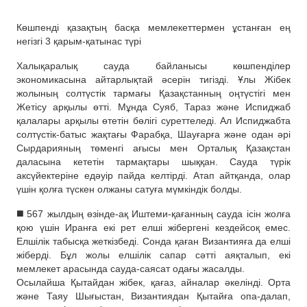
Көшпенді қазақтың басқа мемлекеттермен ұстанған ең
негізгі 3 қарым-қатынас түрі
Халықаралық сауда байланысы көшпенділер
экономикасына айтарлықтай әсерін тигізді. Ұлы Жібек
жолының солтүстік тармағы Қазақстанның оңтүстігі мен
Жетісу арқылы өтті. Мұнда Суяб, Тараз және Испиджаб
қалалары арқылы өтетін бөлігі суреттеледі. Ал Испиджабта
солтүстік-батыс жақтағы Фарабқа, Шауғарға және одан әрі
Сырдарияның төменгі ағысы мен Орталық Қазақстан
даласына кететін тармақтары шыққан. Сауда түрік
аксүйектеріне едәуір пайда келтірді. Атап айтқанда, олар
үшін қолға түскен олжаны сатуға мүмкіндік болды.
◼️ 567 жылдың өзінде-ақ Иштеми-қағанның сауда ісін жолға
қою үшін Иранға екі рет елші жібергені кездейсоқ емес.
Елшілік табысқа жеткізбеді. Сонда қаған Византияға да елші
жіберді. Бұл жолы елшілік сапар сәтті аяқталып, екі
мемлекет арасында сауда-саясат одағы жасалды.
Осылайша Қытайдан жібек, қағаз, айналар әкелінді. Орта
және Таяу Шығыстан, Византиядан Қытайға опа-далап,