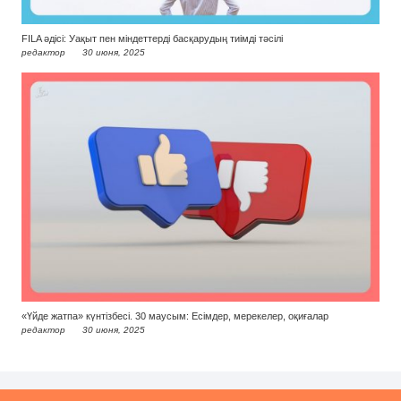
FILA әдісі: Уақыт пен міндеттерді басқарудың тиімді тәсілі
редактор
30 июня, 2025
«Үйде жатпа» күнтізбесі. 30 маусым: Есімдер, мерекелер, оқиғалар
редактор
30 июня, 2025