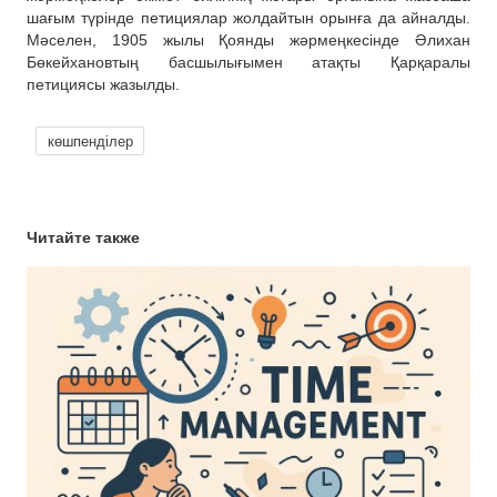
шағым түрінде петициялар жолдайтын орынға да айналды.
Мәселен, 1905 жылы Қоянды жәрмеңкесінде Әлихан
Бөкейхановтың басшылығымен атақты Қарқаралы
петициясы жазылды.
көшпенділер
Читайте также