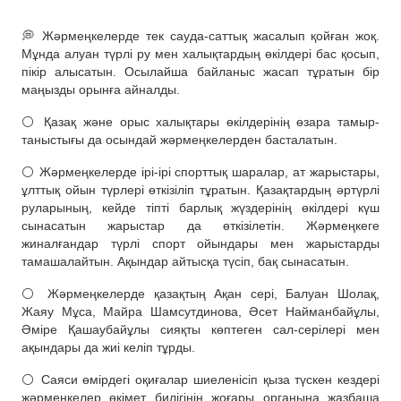
💭 Жәрмеңкелерде тек сауда-саттық жасалып қойған жоқ.
Мұнда алуан түрлі ру мен халықтардың өкілдері бас қосып,
пікір алысатын. Осылайша байланыс жасап тұратын бір
маңызды орынға айналды.
⚪️ Қазақ және орыс халықтары өкілдерінің өзара тамыр-
таныстығы да осындай жәрмеңкелерден басталатын.
⚪️ Жәрмеңкелерде ірі-ірі спорттық шаралар, ат жарыстары,
ұлттық ойын түрлері өткізіліп тұратын. Қазақтардың әртүрлі
руларының, кейде тіпті барлық жүздерінің өкілдері күш
сынасатын жарыстар да өткізілетін. Жәрмеңкеге
жиналғандар түрлі спорт ойындары мен жарыстарды
тамашалайтын. Ақындар айтысқа түсіп, бақ сынасатын.
⚪️ Жәрмеңкелерде қазақтың Ақан сері, Балуан Шолақ,
Жаяу Мұса, Майра Шамсутдинова, Әсет Найманбайұлы,
Әміре Қашаубайұлы сияқты көптеген сал-серілері мен
ақындары да жиі келіп тұрды.
⚪️ Саяси өмірдегі оқиғалар шиеленісіп қыза түскен кездері
жәрмеңкелер өкімет билігінің жоғары органына жазбаша