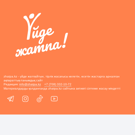
zhatpa.kz - үйде жатпайтын, тірлік жасағысы келетін, өсетін жастарға арналған
ақпараттық-танымдық сайт
Редакция:
info@zhatpa.kz
+7 (708) 332-10-72
Материалдарды қолданғанда zhatpa.kz сайтына активті сілтеме жасау міндетті