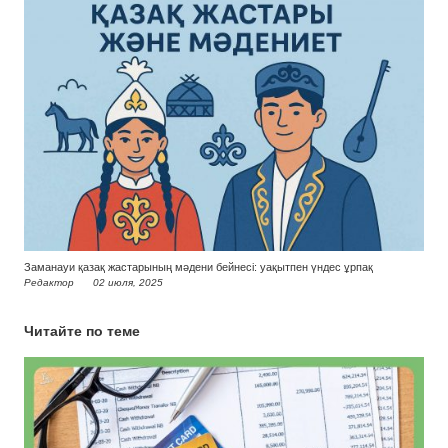
Заманауи қазақ жастарының мәдени бейнесі: уақытпен үндес ұрпақ
Редактор
02 июля, 2025
Читайте по теме