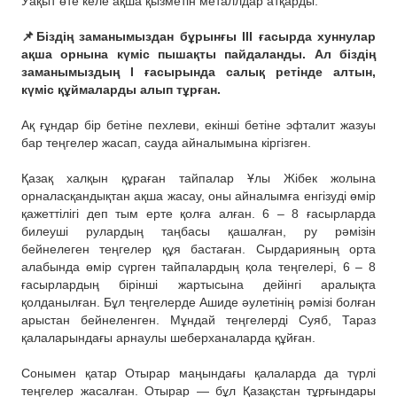
Уақыт өте келе ақша қызметін металлдар атқарды.
⠀
📌Біздің заманымыздан бұрынғы III ғасырда хуннулар
ақша орнына күміс пышақты пайдаланды. Ал біздің
заманымыздың I ғасырында салық ретінде алтын,
күміс құймаларды алып тұрған.
⠀
Ақ ғұндар бір бетіне пехлеви, екінші бетіне эфталит жазуы
бар теңгелер жасап, сауда айналымына кіргізген.
⠀
Қазақ халқын құраған тайпалар Ұлы Жібек жолына
орналасқандықтан ақша жасау, оны айналымға енгізуді өмір
қажеттілігі деп тым ерте қолға алған. 6 – 8 ғасырларда
билеуші рулардың таңбасы қашалған, ру рәмізін
бейнелеген теңгелер құя бастаған. Сырдарияның орта
алабында өмір сүрген тайпалардың қола теңгелері, 6 – 8
ғасырлардың бірінші жартысына дейінгі аралықта
қолданылған. Бұл теңгелерде Ашиде әулетінің рәмізі болған
арыстан бейнеленген. Мұндай теңгелерді Суяб, Тараз
қалаларындағы арнаулы шеберханаларда құйған.
⠀
Сонымен қатар Отырар маңындағы қалаларда да түрлі
теңгелер жасалған. Отырар — бұл Қазақстан тұрғындары