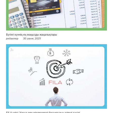
Бүгінгі күннің ең маңызды жаңалықтары
редактор
30 июня, 2025
FILA әдісі: Уақыт пен міндеттерді басқарудың тиімді тәсілі