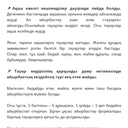
⠀
📌Ақша ежелгі көшпенділер дәуірінде пайда болды.
Дегенмен бастапқыда ақшаның орнына өнімдер айналымда
жүрді. Ал айырбастау үшін өнім «тауарға»
айналды.Осылайша тауарлы өндіріс келді. Осы тауарлар
ақша есебінде жүрді.
⠀
Яғни, тарихи ақшаларға тауарлар жатады. Жалпы құндық
эквивалент ролін белгілі бір тауарлар атқара бастады.
Олар: мал, тұз, шай, бидай, күріш, жүн, еңбек құралы, сәнді
бұйымдар, бақалшақтар.
⠀
📌Тауар өндірісінің қарқынды даму нәтижесінде
айырбастың кездейсоқ түрі кең етек жайды.
⠀
Мәселен, бидайды етке, майға, жүнге және тағы басқаға
айырбастауға мүмкін болды.
⠀
Осы тұста, 1 балтаны – 5 құмыраға, 1 қойды – 1 қап бидайға
айырбастап отырған. Бұған ұқсас айырбастау формалары
барлық тауарларға қатысты да қолданылды.
⠀