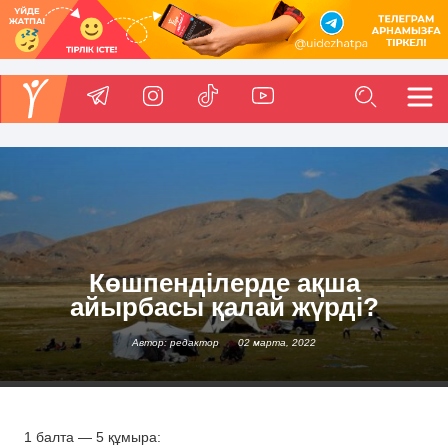
Көшпенділерде ақша
айырбасы қалай жүрді?
Автор: редактор
02 марта, 2022
1 балта — 5 құмыра: