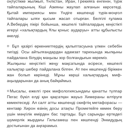
оңтүстікке жылжып, Үнлістан, Иран, Грекияға енгенін, түрік
тайпаларының Кіші Азияны жаулап алғанын көрсетеді.
Қытай империясы мен Үндіге көшпенді түрік-моңғол
тайпалары ылғи қысым жасап отырған. Белгілі ғұлама
А.Вебердің пікірі бойынша, көшпелі тайпалардың кеңістікті
игеруі «халықтардың Ұлы қоныс аударуы» атты құбылысты
әкелді.
◽️ Бұл қазіргі өркениетгердің қалыптасуына үлкен себебін
тигізді. Осы айтылғандардан адамзат тарихында жылқыны
пайдалана білудің маңызы зор болғандығын көреміз.
Жылқыны кеңістікті жеңу мақсатында әсіресе, көшпелі
халықтар шебер пайдалана білген. Ат пен көшпенді біріккен
жан болып көрінеді. Мұны көрші халықтардың миф-
аңыздарынан да анық байқаймыз.
◽️Мысалы, ежелгі грек мифологиясындағы қанатты түлпар
Пегас бүкіл елді қан қақсатқан жауыз Химераны өлтіруге
көмектеседі. Ал салт атты көшпенді скифтің метафорасы —
кентавр Хирон өзінің досы атақты Прометейге көмек беру
үшін мәңгілік өмірден бас тартады. Бұл сарынды ертедегі
шумерлік жырдағы Гильгамеш пен көшпенді Энкидудың
достығынан да аңғарамыз.