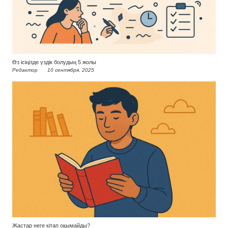
Өз ісіңізде үздік болудың 5 жолы
Редактор
10 сентября, 2025
Жастар неге кітап оқымайды?