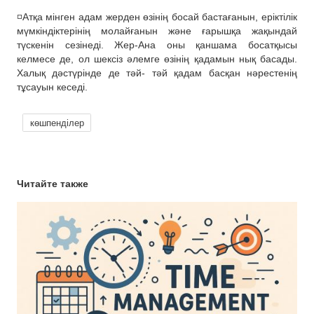
◽️Атқа мінген адам жерден өзінің босай бастағанын, еріктілік
мүмкіндіктерінің молайғанын және ғарышқа жақындай
түскенін сезінеді. Жер-Ана оны қаншама босатқысы
келмесе де, ол шексіз әлемге өзінің қадамын нық басады.
Халық дәстүрінде де тәй- тәй қадам басқан нәрестенің
тұсауын кеседі.
көшпенділер
Читайте также