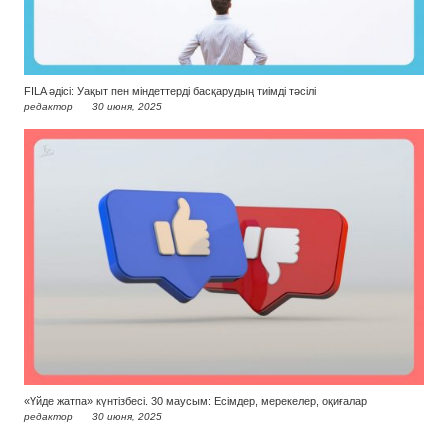
FILA әдісі: Уақыт пен міндеттерді басқарудың тиімді тәсілі
редактор
30 июня, 2025
«Үйде жатпа» күнтізбесі. 30 маусым: Есімдер, мерекелер, оқиғалар
редактор
30 июня, 2025