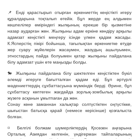
📌 Енді қарастырып отырған өркениеттің кеңістікті игеру
құралдарына тоқталып өтейік. Бұл жерде ең алдымен
көшпелілер өміріндегі жылқының ерекше бір қызметіне
назар аударған жөн. Жылқыны адам еркіне көндіру арқылы
адамзат кеңістікті меңгеру ісінде үлкен қадам жасады.
К.Ясперстің пікірі бойынша, тағылықтан өркениетке өтуде
жер суару жүйелерін жасаумен, жазудың ашылуымен,
этностардың пайда болуымен қатар жылқыны пайдалана
білу адамзат үшін өте маңызды болды.
🐎 Жылқыны пайдалана білу шектелген кеңістіктен бүкіл
әлемді игеруге бағытталған қадам еді. Бұл әртүрлі
мәдениеттердің сұхбаттасуына мүмкіндік берді. Әрине, бұл
сұхбаттасу көптеген жағдайда зорлық-зомбылық арқылы
жүзеге асқанын ұмытпаған да жөн.
Сонау көне заманнан халықтар солтүстіктен оңтүстікке,
шығыстан батысқа қарай (немесе керісінше) қозғалыста
болған.
◽️ Белгілі болжам шумерліктердің Қосөзен аңғарына
Орталық Азиядан келгенін, үндігерман тайпаларының