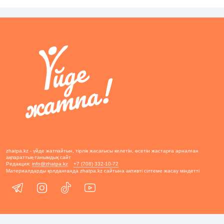
zhatpa.kz - үйде жатпайтын, тірлік жасағысы келетін, өсетін жастарға арналған
ақпараттық-танымдық сайт
Редакция:
info@zhatpa.kz
+7 (708) 332-10-72
Материалдарды қолданғанда zhatpa.kz сайтына активті сілтеме жасау міндетті