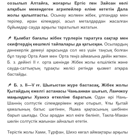
созылып Алтайға, жоғарғы Ертіс пен Зайсан көлі
алқабын мекендеген агрипейлер еліне кететін Дала
жолы қалыптасты.
Осынау жолмен жібек, ұлпандар мен
терілер, иран кілемдері, асыл металдардан жасалған
бұйымдар сауда арқылы таратылып жататын.
📌 Қымбат бағалы жібек түрлерін таратуға сақтар мен
скифтердің көшпелі тайпалары да қатысқан.
Осылардың
дәнекерлік демеуі арқасында сол кез үшін таңсық болған
бұл тауар Орта Азия мен Орта теңіз аймағына дейін жеткен.
Б. з. дейінгі II ғ. орта шенінде Жібек жолы елшіліктік және
сауда-саттықтың тұрақты желісі ретінде қызмет атқара
бастайды.
📌 Б. з. II—V ғғ. Шығыстан жүре бастасақ, Жібек жолы
Қытайдың ежелгі астанасы Чаньаннан шығып, Ланчжоу
маңындағы Хуанхэ өткеліне баратын.
Одан әрі Нань-
Шаннің солтүстік сілемдерімен жүре отырып, Ұлы Қытай
қамалының батыс шетінен, Яшма қақпасының шебінен
барып шығады. Осы арадан жол екіге бөлініп, Такла-Макан
шөлін солтүстік жағынан айналып өтетін.
Терістік жолы Хами, Тұрфан, Шихо көгал аймақтары арқылы