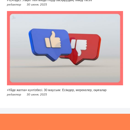
FILA әдісі: Уақыт пен міндеттерді басқарудың тиімді тәсілі
редактор
30 июня, 2025
«Үйде жатпа» күнтізбесі. 30 маусым: Есімдер, мерекелер, оқиғалар
редактор
30 июня, 2025