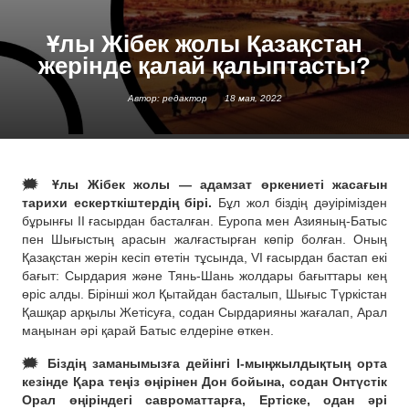
Ұлы Жібек жолы Қазақстан
жерінде қалай қалыптасты?
Автор: редактор
18 мая, 2022
🗯 Ұлы Жібек жолы — адамзат өркениеті жасағын
тарихи ескерткіштердің бірі.
Бұл жол біздің дәуірімізден
бұрынғы II ғасырдан басталған. Еуропа мен Азияның-Батыс
пен Шығыстың арасын жалғастырған көпір болған. Оның
Қазақстан жерін кесіп өтетін тұсында, VI ғасырдан бастап екі
бағыт: Сырдария және Тянь-Шань жолдары бағыттары кең
өріс алды. Бірінші жол Қытайдан басталып, Шығыс Түркістан
Қашқар арқылы Жетісуға, содан Сырдарияны жағалап, Арал
маңынан әрі қарай Батыс елдеріне өткен.
🗯 Біздің заманымызға дейінгі І-мыңжылдықтың орта
кезінде Қара теңіз өңірінен Дон бойына, содан Онтүстік
Орал өңіріндегі савроматтарға, Ертіске, одан әрі