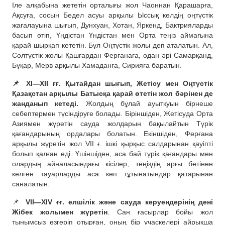
Іле алқабына жететін орталығы жол Чаоннан Қарашарға,
Ақсуға, сосын Бедел асуы арқылы Ыссық көлдің оңтүстік
жағалауына шығып, Дунхуан, Хотан, Яркенд, Бактрияларды
басып өтіп, Үндістан Үндістан мен Орта теңіз аймағына
қарай шырқап кететін. Бұл Оңтүстік жолы деп аталатын. Ал,
Солтүстік жолы Қашғардан Ферғанаға, одан әрі Самарқанд,
Бұқар, Мерв арқылы Хамаданға, Сирияға баратын.
📌 XI—ХІІ ғғ. Қытайдан шығып, Жетісу мен Оңтүстік
Қазақстан арқылы Батысқа қарай өтетін жол бәрінен де
жанданып кетеді.
Жолдың бұлай ауытқуын бірнеше
себептермен түсіндіруге болады. Біріншіден, Жетісуда Орта
Азиямен жүретін сауда жолдарын бақылайтын Түрік
қағандарының ордалары болатын. Екіншіден, Ферғана
арқылы жүретін жол VII ғ. ішкі қырқыс салдарынан қауіпті
болып қалған еді. Үшіншіден, аса бай түрік қағандары мен
олардың айналасындағы кісілер, теңіздің арғы бетінен
келген тауарларды аса көп тұтынатындар қатарынан
саналатын.
📌
VII—XIV ғғ. елшілік және сауда керуендерінің дені
Жібек жолымен жүретін
. Сан ғасырлар бойы жол
тынымсыз өзгеріп отырған, оның бір учаскелері айрықша