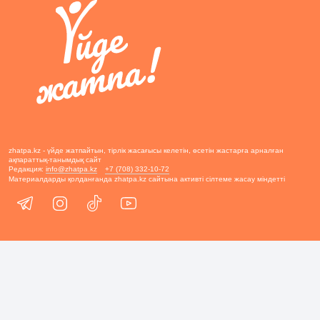
zhatpa.kz - үйде жатпайтын, тірлік жасағысы келетін, өсетін жастарға арналған
ақпараттық-танымдық сайт
Редакция:
info@zhatpa.kz
+7 (708) 332-10-72
Материалдарды қолданғанда zhatpa.kz сайтына активті сілтеме жасау міндетті