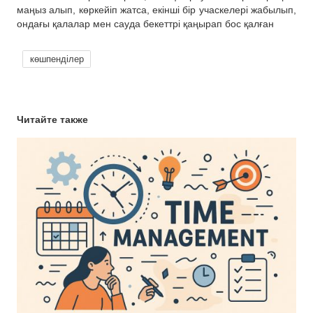
маңыз алып, көркейіп жатса, екінші бір учаскелері жабылып,
ондағы қалалар мен сауда бекеттрі қаңырап бос қалған
көшпенділер
Читайте также