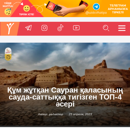
Құм жұтқан Сауран қаласының
сауда-саттыққа тигізген ТОП-4
әсері
Автор: редактор
25 апреля, 2023