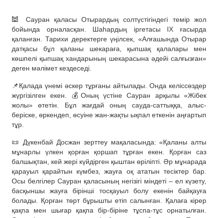
🕍 Сауран қаласы Отырардың солтүстігіндегі темір жол
бойында орналасқан. Шаһардың іргетасы ІХ ғасырда
қаланған. Тарихи деректерге үңілсек, «Алғашында Отырар
датқасы бұл қаланы шекараға, қыпшақ қалалары мен
көшпелі қыпшақ хандарының шекарасына әдейі салғызған»
деген мәлімет кездеседі.
📌Қалада үнемі әскер тұрғаны айтылады. Онда келіссөздер
жүргізілген екен. 💰Оның үстіне Сауран арқылы «Жібек
жолы» өтетін. Бұл жағдай оның сауда-саттыққа, алыс-
беріске, өркендеп, өсуіне жан-жақты ықпал еткенін аңғартып
тұр.
📜 Дүкенбай Досжан зерттеу мақаласында: «Қаланы алты
мұнарлы үлкен қорған қоршап тұрған екен. Қорған саз
балшықтан, кей жері күйдірген қыштан өріліпті. Әр мұнарада
қарауыл қарайтын күмбез, жауға оқ ататын тесіктер бар.
Осы белгілер Сауран қаласының негізігі міндеті – ел күзету,
басқыншы жауға бірінші тосқауыл болу екенін байқауға
болады. Қорған төрт бұрышты етіп салынған. Қалаға кірер
қақпа мен шығар қақпа бір-біріне тұспа-тұс орнатылған.