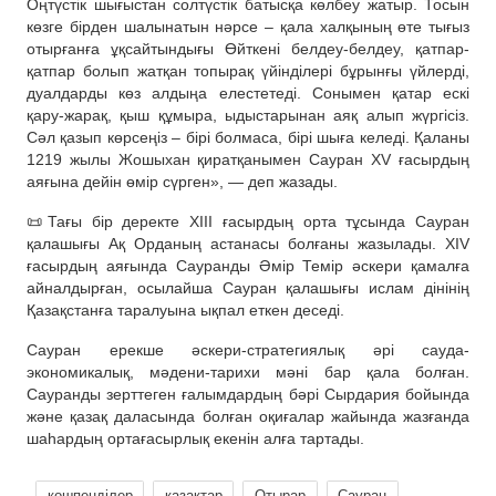
Оңтүстік шығыстан солтүстік батысқа көлбеу жатыр. Тосын
көзге бірден шалынатын нәрсе – қала халқының өте тығыз
отырғанға ұқсайтындығы Өйткені белдеу-белдеу, қатпар-
қатпар болып жатқан топырақ үйінділері бұрынғы үйлерді,
дуалдарды көз алдыңа елестетеді. Сонымен қатар ескі
қару-жарақ, қыш құмыра, ыдыстарынан аяқ алып жүргісіз.
Сәл қазып көрсеңіз – бірі болмаса, бірі шыға келеді. Қаланы
1219 жылы Жошыхан қиратқанымен Сауран ХV ғасырдың
аяғына дейін өмір сүрген», — деп жазады.
📜Тағы бір деректе XIII ғасырдың орта тұсында Сауран
қалашығы Ақ Орданың астанасы болғаны жазылады. XIV
ғасырдың аяғында Сауранды Әмір Темір әскери қамалға
айналдырған, осылайша Сауран қалашығы ислам дінінің
Қазақстанға таралуына ықпал еткен деседі.
Сауран ерекше әскери-стратегиялық әрі сауда-
экономикалық, мәдени-тарихи мәні бар қала болған.
Сауранды зерттеген ғалымдардың бәрі Сырдария бойында
және қазақ даласында болған оқиғалар жайында жазғанда
шаһардың ортағасырлық екенін алға тартады.
көшпенділер
қазақтар
Отырар
Сауран