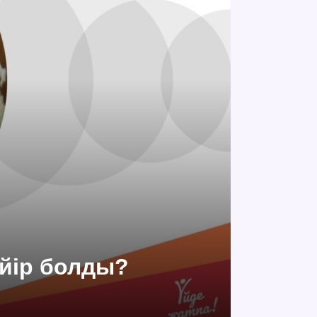
үйір болды?