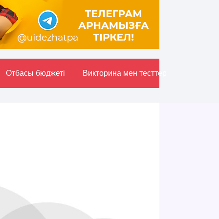
Отбасы бюджетi
Викторина мен тесттер