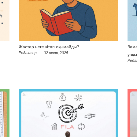
Жастар неге кітап оқымайды?
Зама
Редактор
02 июля, 2025
уақы
Реда