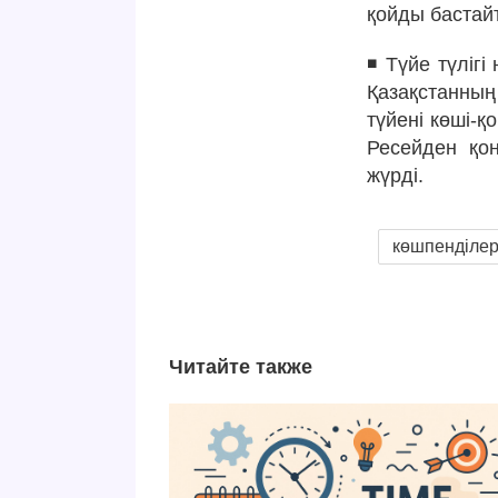
қойды бастай
◾️ Түйе түліг
Қазақстанның
түйені көші-қ
Ресейден қо
жүрді.
көшпенділе
Читайте также