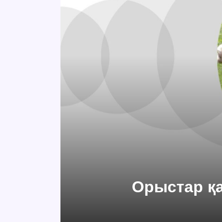
Орыстар қа