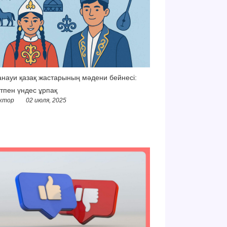
науи қазақ жастарының мәдени бейнесі:
тпен үндес ұрпақ
ктор
02 июля, 2025