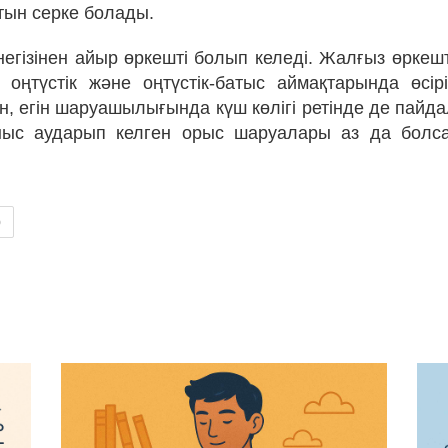
тын серке болады.
і негізінен айыр өркешті болып келеді. Жалғыз өркеш
 оңтүстік және оңтүстік-батыс аймақтарында өсірі
он, егін шаруашылығында күш көлігі ретінде де пайд
ныс аударып келген орыс шаруалары аз да болс
р