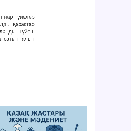
ті нар түйелер
лді. Қазақтар
аланды. Түйені
а сатып алып