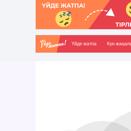
Үйде жатпа
Күн жаңал