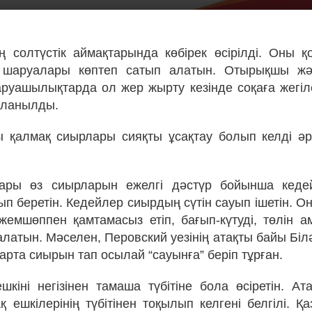
ң солтүстік аймақтарында көбірек өсірілді. Оны 
 шаруалары көптеп сатып алатын. Отырықшы ж
уашылықтарда ол жер жырту кезінде соқаға жегілет
аланылды.
 қалмақ сиырлары сияқты ұсақтау болып келді әрі
лары өз сиырларын ежелгі дәстүр бойынша кеде
ып беретін. Кедейлер сиырдың сүтін сауып ішетін. О
емшөппен қамтамасыз етіп, бағып-күтуді, төлін ам
 алатын. Мәселен, Перовский уезінің атақты байы Бі
 тарта сиырын тап осылай “сауынға” беріп тұрған.
ешкіні негізінен тамаша түбітіне бола өсіретін. А
қ ешкілерінің түбітінен тоқылып келгені белгілі. Қ