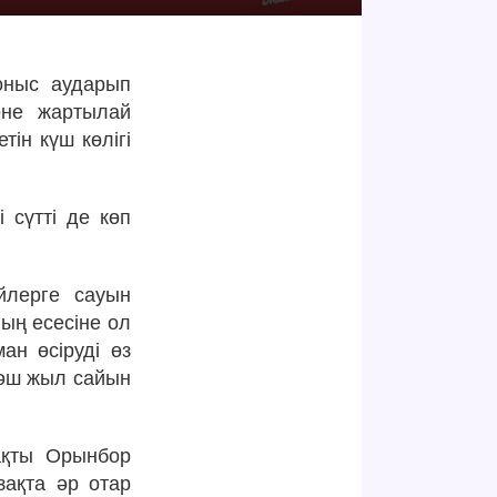
қоныс аударып
әне жартылай
ін күш көлігі
 сүтті де көп
йлерге сауын
ның есесіне ол
ан өсіруді өз
ләш жыл сайын
тақты Орынбор
азақта әр отар