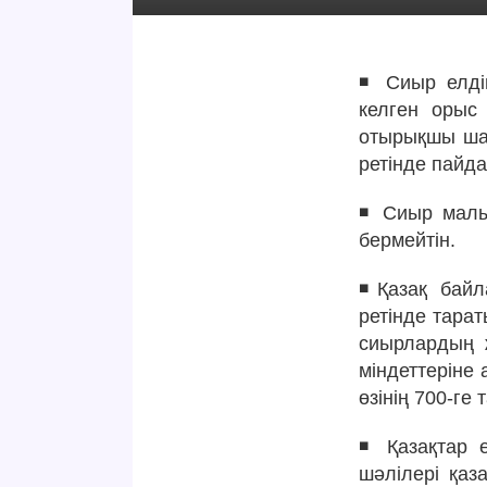
◾️ Сиыр елді
келген орыс
отырықшы шар
ретінде пайд
◾️ Сиыр малы
бермейтін.
◾️Қазақ бай
ретінде тарат
сиырлардың ж
міндеттеріне
өзінің 700-ге
◾️ Қазақтар 
шәлілері қаза