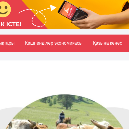
ықтары
Көшпенділер экономикасы
Қазына кеңес