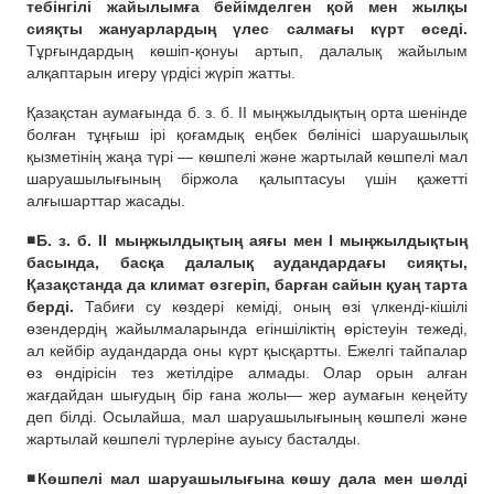
тебінгілі жайылымға бейімделген қой мен жылқы
сияқты жануарлардың үлес салмағы күрт өседі.
Тұрғындардың көшіп-қонуы артып, далалық жайылым
алқаптарын игеру үрдісі жүріп жатты.
Қазақстан аумағында б. з. б. II мыңжылдықтың орта шенінде
болған тұңғыш ірі қоғамдық еңбек бөлінісі шаруашылық
қызметінің жаңа түрі — көшпелі және жартылай көшпелі мал
шаруашылығының біржола қалыптасуы үшін қажетті
алғышарттар жасады.
◾️Б. з. б. II мыңжылдықтың аяғы мен I мыңжылдықтың
басында, басқа далалық аудандардағы сияқты,
Қазақстанда да климат өзгеріп, барған сайын қуаң тарта
берді.
Табиғи су көздері кеміді, оның өзі үлкенді-кішілі
өзендердің жайылмаларында егіншіліктің өрістеуін тежеді,
ал кейбір аудандарда оны күрт қысқартты. Ежелгі тайпалар
өз өндірісін тез жетілдіре алмады. Олар орын алған
жағдайдан шығудың бір ғана жолы— жер аумағын кеңейту
деп білді. Осылайша, мал шаруашылығының көшпелі және
жартылай көшпелі түрлеріне ауысу басталды.
◾️Көшпелі мал шаруашылығына көшу дала мен шөлді