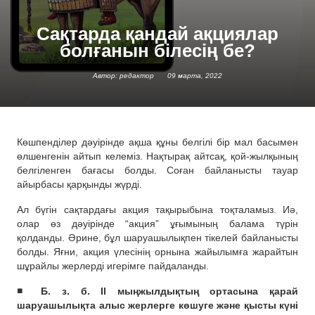
Сақтарда қандай ақциялар
болғанын білесің бе?
Автор: редактор
09 марта, 2022
Көшпенділер дәуірінде ақша құны белгілі бір мал басымен
өлшенгенін айтып келеміз. Нақтырақ айтсақ, қой-жылқының
белгіленген бағасы болды. Соған байланысты тауар
айырбасы қарқынды жүрді.
Ал бүгін сақтардағы акция тақырыбына тоқталамыз. Иә,
олар өз дәуірінде “акция” ұғымының балама түрін
қолданды. Әрине, бұл шаруашылықпен тікелей байланысты
болды. Яғни, акция үлесінің орнына жайылымға жарайтын
шұрайлы жерлерді игерімге пайдаланды.
◾️ Б. з. б. II мыңжылдықтың ортасына қарай
шаруашылықта алыс жерлерге көшуге және қысты күні