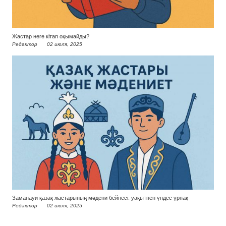
Жастар неге кітап оқымайды?
Редактор
02 июля, 2025
Заманауи қазақ жастарының мәдени бейнесі: уақытпен үндес ұрпақ
Редактор
02 июля, 2025