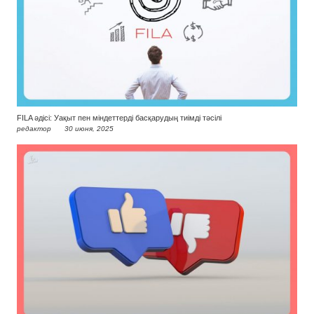
FILA әдісі: Уақыт пен міндеттерді басқарудың тиімді тәсілі
редактор
30 июня, 2025