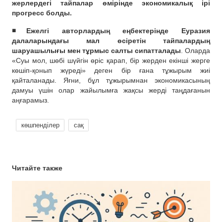
жерлердегі тайпалар өмірінде экономикалық ірі
прогресс болды.
◾️Ежелгі авторлардың еңбектерінде Еуразия
далаларындағы мал өсіретін тайпалардың
шаруашылығы мен тұрмыс салты сипатталады
. Оларда
«Суы мол, шөбі шүйгін өpic қарап, бір жерден екінші жерге
көшіп-қонып жүреді» деген бір ғана тұжырым жиі
қайталанады. Яғни, бұл тұжырымнан экономикасының
дамуы үшін олар жайылымға жақсы жерді таңдағанын
аңғарамыз.
көшпенділер
сақ
Читайте также