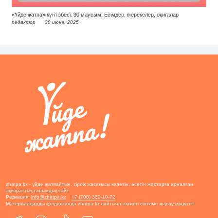
«Үйде жатпа» күнтізбесі. 30 маусым: Есімдер, мерекелер, оқиғалар
редактор
30 июня, 2025
zhatpa.kz - үйде жатпайтын, тірлік жасағысы келетін, өсетін жастарға арналған
ақпараттық-танымдық сайт
Редакция:
info@zhatpa.kz
+7 (708) 332-10-72
Материалдарды қолданғанда zhatpa.kz сайтына активті сілтеме жасау міндетті