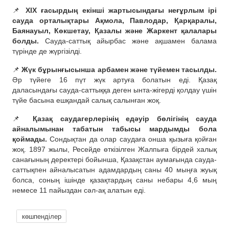
📌
XIX ғасырдың екінші жартысындағы неғұрлым ірі
сауда орталықтары Ақмола, Павлодар, Қарқаралы,
Баянауыл, Көкшетау, Қазалы және Жаркент қалалары
болды.
Сауда-саттық айырбас және ақшамен балама
түрінде де жүргізілді.
📌
Жүк бұрынғысынша арбамен және түйемен тасылды.
Әр түйеге 16 пүт жүк артуға болатын еді. Қазақ
даласындағы сауда-саттыққа деген ынта-жігерді қолдау үшін
түйе басына ешқандай салық салынған жоқ.
📌
Қазақ саудагерлерінің едәуір бөлігінің сауда
айналымынан табатын табысы мардымды бола
қоймады.
Сондықтан да олар саудаға онша қызыға қойған
жоқ. 1897 жылы, Ресейде өткізілген Жалпыға бірдей халық
санағының деректері бойынша, Қазақстан аумағында сауда-
саттықпен айналысатын адамдардың саны 40 мыңға жуық
болса, соның ішінде қазақтардың саны небары 4,6 мың
немесе 11 пайыздан сәл-ақ алатын еді.
көшпенділер