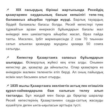
📌
XIX ғасырдың бірінші жартысында Ресейдің
қазақтармен саудасының басым көпшілігі тепе-тең
баламасыз айырбас түрінде жүрді.
Барлық тауардың
бірдей баламалы бағасы болды. Ресей көпестері түкке
тұрмайтын арзан өнеркәсіп бұйымдарын бағалы мал
өнімдері мен шикізаттарға айырбас жасап, біраз пайда
тапты. Мәселен, Ірбіт жәрмеңкесінде 2 сом 70 тиыннан
сатып алынған қазандар мұндағы қазаққа 50 сомға
сатылды.
📌
Көпестер Қазақстанға сапасыз бұйымдарын
шығарды.
Өсімқорлық жүйесі кең етек алды. Онымен
көпестер де, қазақтар да айналысты. Олар қазақтарға өз
өнімдерін малмен төленетін етіп берді. Ал оның пайыздық
өсімін мал басымен алып отырды.
📌
1835 жылы Қазақстанға әкелінетін астық пен егіншілік
құрал-саймандарына баж салығын төлеу алып
тасталды.
Бұл жағдай мен басқа да бірқатар шаралар
Ресей көпестерінің Қазақстанмен сауда-саттық жасауды
күшейтуге деген ынта-ықыласын арттыра түсті.