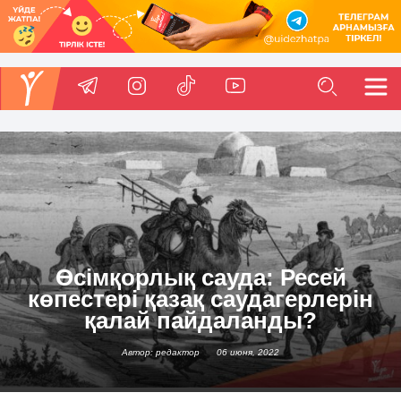
Өсімқорлық сауда: Ресей
көпестері қазақ саудагерлерін
қалай пайдаланды?
Автор: редактор
06 июня, 2022