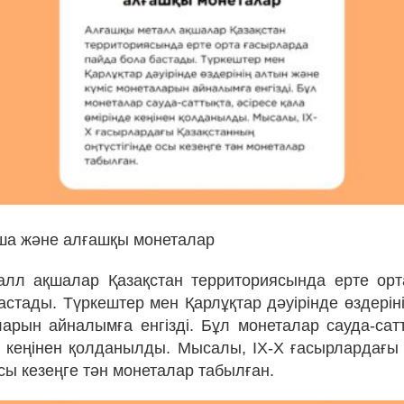
қша және алғашқы монеталар
алл ақшалар Қазақстан территориясында ерте орт
астады. Түркештер мен Қарлұқтар дәуірінде өздерін
ларын айналымға енгізді. Бұл монеталар сауда-сатт
е кеңінен қолданылды. Мысалы, IX-X ғасырлардағы
осы кезеңге тән монеталар табылған.