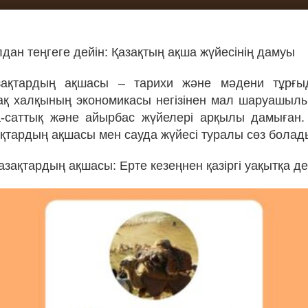
лдан теңгеге дейін: Қазақтың ақша жүйесінің дамуы
зақтардың ақшасы – тарихи және мәдени тұрғ
ақ халқының экономикасы негізінен мал шаруашылы
а-саттық және айырбас жүйелері арқылы дамыған
ақтардың ақшасы мен сауда жүйесі туралы сөз болад
азақтардың ақшасы: Ерте кезеңнен қазіргі уақытқа де