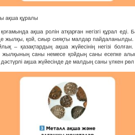
ты ақша құралы
қоғамында ақша ролін атқарған негізгі құрал еді. 
де жылқы, қой, сиыр сияқты малдар пайдаланылды
лық – қазақтардың ақша жүйесінің негізі болған
е жылқының саны немесе қойдың саны есепке алын
 дәстүрлі ақша жүйесінде де малдың саны үлкен рөл 