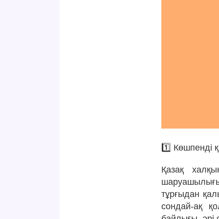
1️⃣ Көшпенді
Қазақ халқы
шаруашылығын
тұрғыдан қал
сондай-ақ қ
байлығы, әрі 