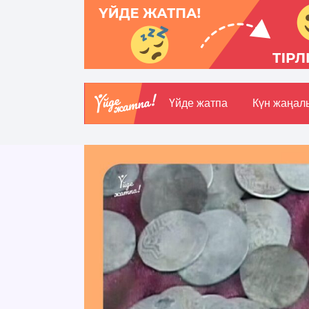
Үйде жатпа
Күн жаңал