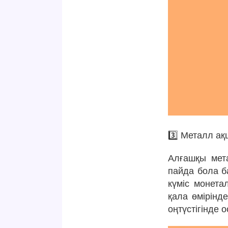
3️⃣ Металл а
Алғашқы мет
пайда бола б
күміс монета
қала өмірінд
оңтүстігінде 