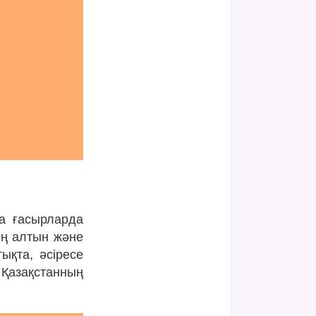
а ғасырларда
ің алтын және
ықта, әсіресе
 Қазақстанның