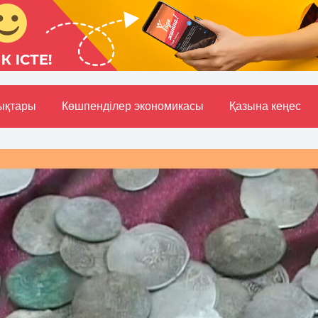
ықтары
Көшпенділер экономикасы
Қазына кеңес