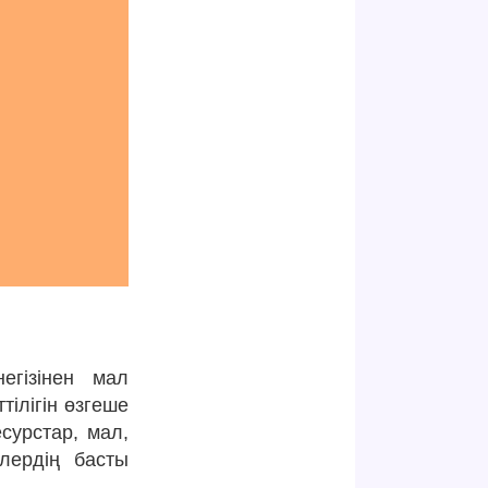
егізінен мал
ілігін өзгеше
сурстар, мал,
лердің басты