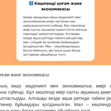
 қоғам және экономикасы
ның көшу мәдениеті мен экономикалық өмірі н
а сүйенді. Бұл көшпенді өмір салты ақшаның қажетт
ыптастырды. Алғашқы кезде ақша ретінде табиғи ре
олөнер бұйымдары қолданылған. Мал – көшпенді
оның құны басқа заттармен айырбасқа түсті.