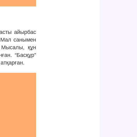
Басты айырбас
. Мал санымен
. Мысалы, құн
ған. “Басқұр”
атқарған.