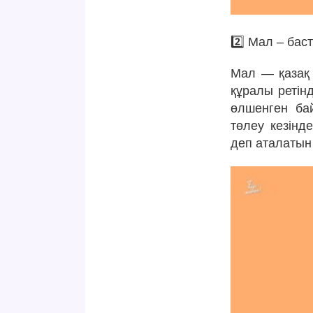
2️⃣ Мал – бас
Мал — қазақ 
құралы ретін
өлшенген бай
төлеу кезінд
деп аталатын