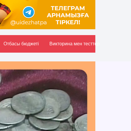
Отбасы бюджетi
Викторина мен тесттер