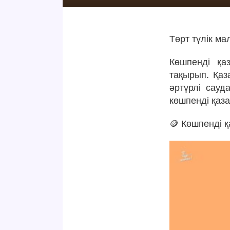
Төрт түлік ма
Көшпенді қа
тақырып. Қаз
әртүрлі сауд
көшпенді қаз
🪙 Көшпенді қ