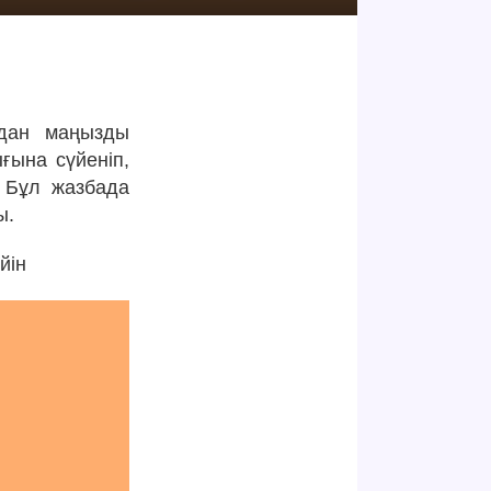
ыдан маңызды
ғына сүйеніп,
. Бұл жазбада
ы.
йін