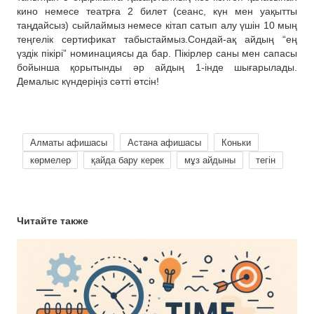
кино немесе театрға 2 билет (сеанс, күн мен уақытты
таңдайсыз) сыйлаймыз немесе кітап сатып алу үшін 10 мың
теңгелік сертификат табыстаймыз.Сондай-ақ айдың “ең
үздік пікірі” номинациясы да бар. Пікірлер саны мен сапасы
бойынша қорытынды әр айдың 1-інде шығарылады.
Демалыс күндеріңіз сәтті өтсін!
Алматы афишасы
Астана афишасы
Коньки
көрмелер
қайда бару керек
мұз айдыны
тегін
Читайте также