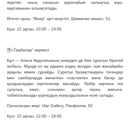
жүргізіп, оның санасын қарапайым халықтың мұң-
мұқтажынан алшақтатады.
Өтетін орны: “Өнер” арт-кеңістігі, Шевченко көшесі, 51.
Күні: 22 ақпан, 10:00 – 19:00
👋
«Таңбалар” көрмесі
Бұл — Алина Авдонинаның өнерден де биік тұратын бірегей
жобасы. Мұнда ол әр адамға үндеу жолдап, ішкі жанайқайы
арқылы көмек сұрайды. Суретші Қазақстандағы тоғандар
мен саябақтарда жиналған пластиктен және басқа да
қалдықтардан картиналар жасайды. Әрбір картина тек
сұлулық емес, сонымен қатар терең мағына,
табиғатымызды қорғаудың маңыздылығын еске салады.
Орналасқан жері: Ular Gallery, Панфилов, 92
Күні: 22 ақпан, 12:00 – 18:00