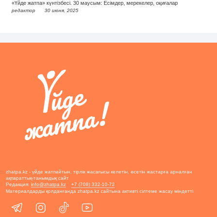
«Үйде жатпа» күнтізбесі. 30 маусым: Есімдер, мерекелер, оқиғалар
редактор
30 июня, 2025
zhatpa.kz - үйде жатпайтын, тірлік жасағысы келетін, өсетін жастарға арналған
ақпараттық-танымдық сайт
Редакция:
info@zhatpa.kz
+7 (708) 332-10-72
Материалдарды қолданғанда zhatpa.kz сайтына активті сілтеме жасау міндетті