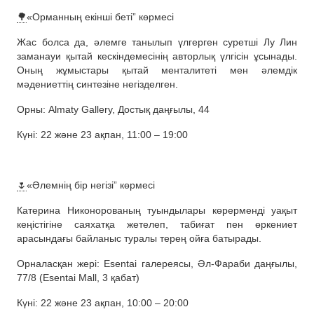
🌳
«Орманның екінші беті” көрмесі
Жас болса да, әлемге танылып үлгерген суретші Лу Лин
заманауи қытай кескіндемесінің авторлық үлгісін ұсынады.
Оның жұмыстары қытай менталитеті мен әлемдік
мәдениеттің синтезіне негізделген.
Орны: Almaty Gallery, Достық даңғылы, 44
Күні: 22 және 23 ақпан, 11:00 – 19:00
🌷
«Әлемнің бір негізі” көрмесі
Катерина Никонорованың туындылары көрерменді уақыт
кеңістігіне саяхатқа жетелеп, табиғат пен өркениет
арасындағы байланыс туралы терең ойға батырады.
Орналасқан жері: Esentai галереясы, Әл-Фараби даңғылы,
77/8 (Esentai Mall, 3 қабат)
Күні: 22 және 23 ақпан, 10:00 – 20:00