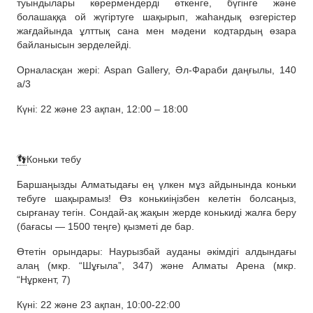
туындылары көрермендерді өткенге, бүгінге және
болашаққа ой жүгіртуге шақырып, жаһандық өзгерістер
жағдайында ұлттық сана мен мәдени кодтардың өзара
байланысын зерделейді.
Орналасқан жері: Aspan Gallery, Әл-Фараби даңғылы, 140
а/3
Күні: 22 және 23 ақпан, 12:00 – 18:00
👣
Коньки тебу
Баршаңызды Алматыдағы ең үлкен мұз айдынында коньки
тебуге шақырамыз! Өз конькиіңізбен келетін болсаңыз,
сырғанау тегін. Сондай-ақ жақын жерде конькиді жалға беру
(бағасы — 1500 теңге) қызметі де бар.
Өтетін орындары: Наурызбай ауданы әкімдігі алдындағы
алаң (мкр. “Шұғыла”, 347) және Алматы Арена (мкр.
“Нұркент, 7)
Күні: 22 және 23 ақпан, 10:00-22:00