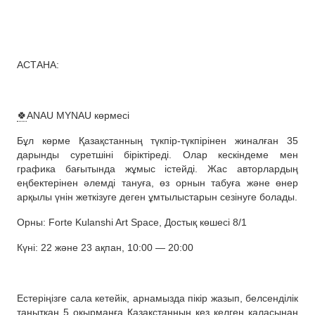
АСТАНА:
🍀
ANAU MYNAU көрмесі
Бұл көрме Қазақстанның түкпір-түкпірінен жиналған 35
дарынды суретшіні біріктіреді. Олар кескіндеме мен
графика бағытында жұмыс істейді. Жас авторлардың
еңбектерінен әлемді тануға, өз орнын табуға және өнер
арқылы үнін жеткізуге деген ұмтылыстарын сезінуге болады.
Орны: Forte Kulanshi Art Space, Достық көшесі 8/1
Күні: 22 және 23 ақпан, 10:00 — 20:00
Естеріңізге сала кетейік, арнамызда пікір жазып, белсенділік
танытқан 5 оқырманға Қазақстанның кез келген қаласынан