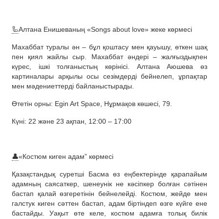
🦾
Алтана Енишеваның «Songs about love» жеке көрмесі
Махаббат туралы ән – бұл қоштасу мен қауышу, өткен шақ
пен қиял жайлы сыр. Махаббат әндері – жалғыздықпен
күрес, ішкі толғаныстың көрінісі. Алтана Аюшева өз
картиналары арқылы осы сезімдерді бейнелеп, ұрпақтар
мен мәдениеттерді байланыстырады.
Өтетін орны: Egin Art Space, Нұрмақов көшесі, 79.
Күні: 22 және 23 ақпан, 12:00 – 17:00
👤
«Костюм киген адам” көрмесі
Қазақстандық суретші Басма өз еңбектерінде қарапайым
адамның саясаткер, шенеунік не кәсіпкер болған сәтінен
бастап қалай өзгеретінін бейнелейді. Костюм, жейде мен
галстук киген сәттен бастап, адам біртіндеп өзге күйге ене
бастайды. Уақыт өте келе, костюм адамға толық билік