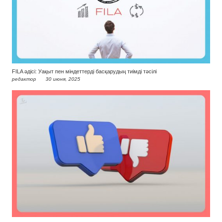
FILA әдісі: Уақыт пен міндеттерді басқарудың тиімді тәсілі
редактор
30 июня, 2025