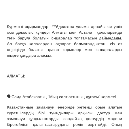
Құрметті оқырмандар! #Үйдежатпа ұжымы арнайы сіз үшін
осы демалыс күндері Алматы мен Астана
қалаларында
тегін баруға болатын іс-шаралар топтамасын дайындады.
Ал басқа қалалардан ақпарат болмағандықтан, сіз өз
өңіріңізде болатын қызық көрмелер мен іс-шараларды
пікірге қалдыра аласыз.
АЛМАТЫ:
🗣️
Саид Атабековтың “Мың салт аттының дұғасы” көрмесі
Қазақстанның заманауи өнерінде жетекші орын алатын
суретшілердің бірі туындылары арқылы дәстүр мен
заманауи құндылықтарды, сондай-ақ дәстүрдің мәдени
бірегейлікті қалыптастырудағы рөлін зерттейді. Оның