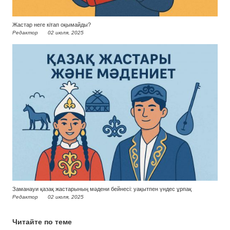
Жастар неге кітап оқымайды?
Редактор
02 июля, 2025
Заманауи қазақ жастарының мәдени бейнесі: уақытпен үндес ұрпақ
Редактор
02 июля, 2025
Читайте по теме