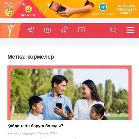
Метка:
көрмелер
Қайда тегін баруға болады?
Күн жаңалықтары
31 мая, 2025