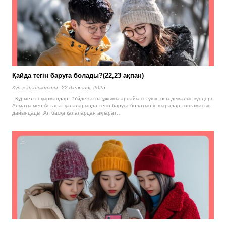
Қайда тегін баруға болады?(22,23 ақпан)
Күн жаңалықтары
22 февраля, 2025
Құрметті оқырмандар! #Үйдежатпа ұжымы арнайы сіз үшін осы демалыс күндері
Алматы мен Астана қалаларында тегін баруға болатын іс-шаралар топтамасын
дайындады. Ал басқа қалалардан ақпарат…