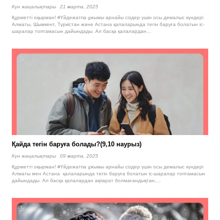
Күн жаңалықтары
21 марта, 2025
Құрметті оқырман! #Үйдежатпа ұжымы арнайы сіздер үшін осы демалыс күндері
Алматы, Шымкент, Түркістан және Астана қалаларында тегін баруға болатын іс-
шаралар топтамасын дайындады. Ал басқа қалалардан…
Қайда тегін баруға болады?(9,10 наурыз)
Күн жаңалықтары
09 марта, 2025
Құрметті оқырман! #Үйдежатпа ұжымы арнайы сіздер үшін осы демалыс күндері
Алматы мен Астана қалаларында тегін баруға болатын іс-шаралар топтамасын
дайындады. Ал басқа қалалардан ақпарат болмағандықтан,…