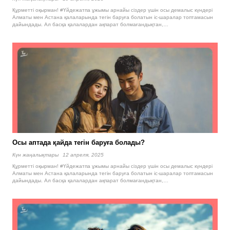
Құрметті оқырман! #Үйдежатпа ұжымы арнайы сіздер үшін осы демалыс күндері
Алматы мен Астана қалаларында тегін баруға болатын іс-шаралар топтамасын
дайындады. Ал басқа қалалардан ақпарат болмағандықтан,…
Осы аптада қайда тегін баруға болады?
Күн жаңалықтары
12 апреля, 2025
Құрметті оқырман! #Үйдежатпа ұжымы арнайы сіздер үшін осы демалыс күндері
Алматы мен Астана қалаларында тегін баруға болатын іс-шаралар топтамасын
дайындады. Ал басқа қалалардан ақпарат болмағандықтан,…