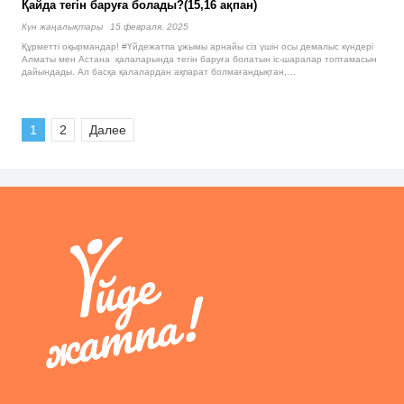
Қайда тегін баруға болады?(15,16 ақпан)
Күн жаңалықтары
15 февраля, 2025
Құрметті оқырмандар! #Үйдежатпа ұжымы арнайы сіз үшін осы демалыс күндері
Алматы мен Астана қалаларында тегін баруға болатын іс-шаралар топтамасын
дайындады. Ал басқа қалалардан ақпарат болмағандықтан,…
1
2
Далее