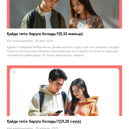
Қайда тегін баруға болады?(9,10 мамыр)
Күн жаңалықтары
09 мая, 2025
Құрметті оқырман! #Үйдежатпа ұжымы арнайы сіздер үшін осы демалыс күндері
Алматы, Астана және Шымкент қалаларында тегін баруға болатын іс-шаралар
топтамасын дайындады. Ал басқа қалалардан ақпарат…
Қайда тегін баруға болады?(19,20 сәуір)
Күн жаңалықтары
19 апреля, 2025