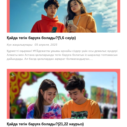
Қайда тегін баруға болады?(5,6 сәуір)
Күн жаңалықтары
05 апреля, 2025
Құрметті оқырман! #Үйдежатпа ұжымы арнайы сіздер үшін осы демалыс күндері
Алматы мен Астана қалаларында тегін баруға болатын іс-шаралар топтамасын
дайындады. Ал басқа қалалардан ақпарат болмағандықтан,…
Қайда тегін баруға болады?(21,22 наурыз)