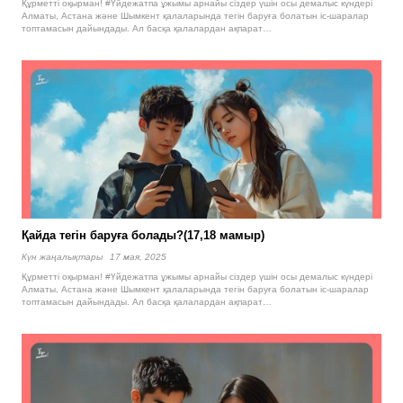
Құрметті оқырман! #Үйдежатпа ұжымы арнайы сіздер үшін осы демалыс күндері
Алматы, Астана және Шымкент қалаларында тегін баруға болатын іс-шаралар
топтамасын дайындады. Ал басқа қалалардан ақпарат…
Қайда тегін баруға болады?(17,18 мамыр)
Күн жаңалықтары
17 мая, 2025
Құрметті оқырман! #Үйдежатпа ұжымы арнайы сіздер үшін осы демалыс күндері
Алматы, Астана және Шымкент қалаларында тегін баруға болатын іс-шаралар
топтамасын дайындады. Ал басқа қалалардан ақпарат…