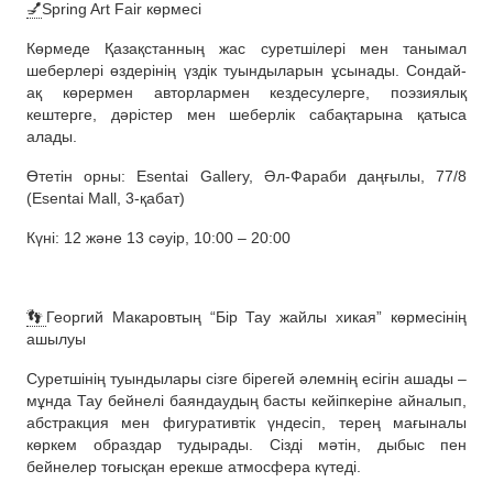
💅
Spring Art Fair көрмесі
Көрмеде Қазақстанның жас суретшілері мен танымал
шеберлері өздерінің үздік туындыларын ұсынады. Сондай-
ақ көрермен авторлармен кездесулерге, поэзиялық
кештерге, дәрістер мен шеберлік сабақтарына қатыса
алады.
Өтетін орны: Esentai Gallery, Әл-Фараби даңғылы, 77/8
(Esentai Mall, 3-қабат)
Күні: 12 және 13 сәуір, 10:00 – 20:00
👣
Георгий Макаровтың “Бір Тау жайлы хикая” көрмесінің
ашылуы
Суретшінің туындылары сізге бірегей әлемнің есігін ашады –
мұнда Тау бейнелі баяндаудың басты кейіпкеріне айналып,
абстракция мен фигуративтік үндесіп, терең мағыналы
көркем образдар тудырады. Сізді мәтін, дыбыс пен
бейнелер тоғысқан ерекше атмосфера күтеді.