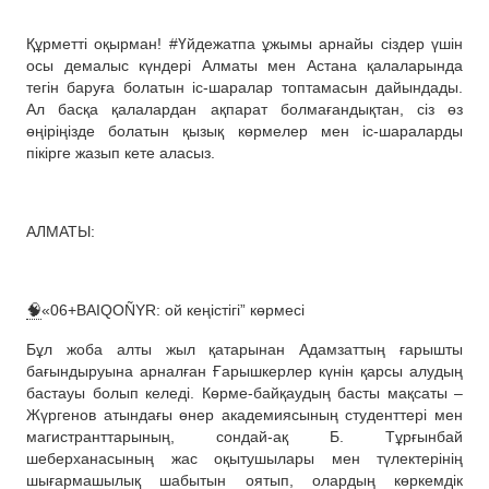
Құрметті оқырман! #Үйдежатпа ұжымы арнайы сіздер үшін
осы демалыс күндері Алматы мен Астана қалаларында
тегін баруға болатын іс-шаралар топтамасын дайындады.
Ал басқа қалалардан ақпарат болмағандықтан, сіз өз
өңіріңізде болатын қызық көрмелер мен іс-шараларды
пікірге жазып кете аласыз.
АЛМАТЫ:
🧠
«06+BAIQOÑYR: ой кеңістігі” көрмесі
Бұл жоба алты жыл қатарынан Адамзаттың ғарышты
бағындыруына арналған Ғарышкерлер күнін қарсы алудың
бастауы болып келеді. Көрме-байқаудың басты мақсаты –
Жүргенов атындағы өнер академиясының студенттері мен
магистранттарының, сондай-ақ Б. Тұрғынбай
шеберханасының жас оқытушылары мен түлектерінің
шығармашылық шабытын оятып, олардың көркемдік