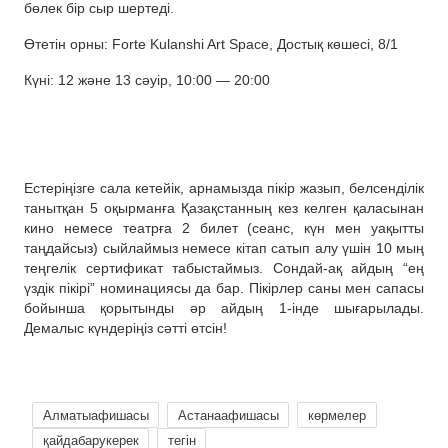
бөлек бір сыр шертеді.
Өтетін орны: Forte Kulanshi Art Space, Достық көшесі, 8/1
Күні: 12 және 13 сәуір, 10:00 — 20:00
Естеріңізге сала кетейік, арнамызда пікір жазып, белсенділік
танытқан 5 оқырманға Қазақстанның кез келген қаласынан
кино немесе театрға 2 билет (сеанс, күн мен уақытты
таңдайсыз) сыйлаймыз немесе кітап сатып алу үшін 10 мың
теңгелік сертификат табыстаймыз. Сондай-ақ айдың “ең
үздік пікірі” номинациясы да бар. Пікірлер саны мен сапасы
бойынша қорытынды әр айдың 1-інде шығарылады.
Демалыс күндеріңіз сәтті өтсін!
Алматыафишасы
Астанаафишасы
көрмелер
қайдабарукерек
тегін