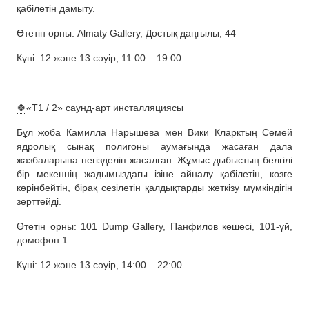
қабілетін дамыту.
Өтетін орны: Almaty Gallery, Достық даңғылы, 44
Күні: 12 және 13 сәуір, 11:00 – 19:00
🍀
«T1 / 2» саунд-арт инсталляциясы
Бұл жоба Камилла Нарышева мен Вики Кларктың Семей
ядролық сынақ полигоны аумағында жасаған дала
жазбаларына негізделіп жасалған. Жұмыс дыбыстың белгілі
бір мекеннің жадымыздағы ізіне айналу қабілетін, көзге
көрінбейтін, бірақ сезілетін қалдықтарды жеткізу мүмкіндігін
зерттейді.
Өтетін орны: 101 Dump Gallery, Панфилов көшесі, 101-үй,
домофон 1.
Күні: 12 және 13 сәуір, 14:00 – 22:00