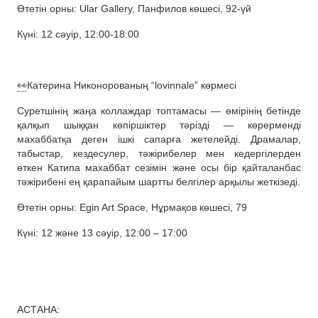
Өтетін орны: Ular Gallery, Панфилов көшесі, 92-үй
Күні: 12 сәуір, 12:00-18:00
👀
Катерина Никонорованың “lovinnale” көрмесі
Суретшінің жаңа коллаждар топтамасы — өмірінің бетінде
қалқып шыққан көпіршіктер тәрізді — көрерменді
махаббатқа деген ішкі сапарға жетелейді. Драмалар,
табыстар, кездесулер, тәжірибелер мен кедергілерден
өткен Катипа махаббат сезімін және осы бір қайталанбас
тәжірибені ең қарапайым шартты белгілер арқылы жеткізеді.
Өтетін орны: Egin Art Space, Нұрмақов көшесі, 79
Күні: 12 және 13 сәуір, 12:00 – 17:00
АСТАНА: