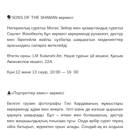
🗣
SONS OF THE SHAMAN көрмесі
Нигериялық суретші Мосес Зибор мен қазақстандық суретші
Сәулет Жәнібектің бұл көрмесі көрерменді руханият, дәстүр
мен бірегейлік жайлы сұхбатқа шақыратын мәдениеттер
арасындағы сапарға жетелейді.
Өтетін орны: LM Kulanshi Art, Hayat тұрғын үй кешені, Қасым
Аманжолов көшесі, 22А.
Күні:12 және 13 сәуір, 10:00 — 16: 00
👤
«Портреттер емес» көрмесі
Белгілі грузин фотографы Гио Кардаваның жұмыстары
көрерменді адам мен өнерге, тіпті өзіне де өзгеше қырынан
қарауға шақырады. Бұл – өткен мен болашақтың, дәстүр
мен жаңашылдықтың тоғысқан тұсы. Онда әрбір сурет терең
ойға батырып, жүректен орын алады. Сондай-ақ өз алдына