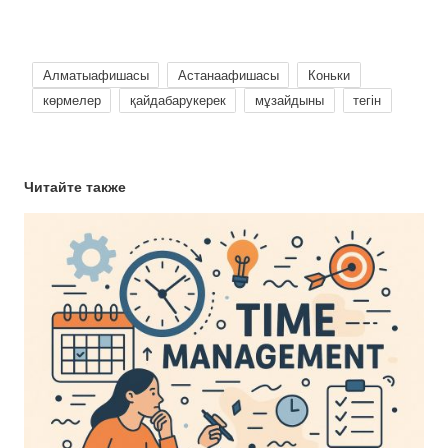
Алматыафишасы
Астанаафишасы
Коньки
көрмелер
қайдабарукерек
мұзайдыны
тегін
Читайте также