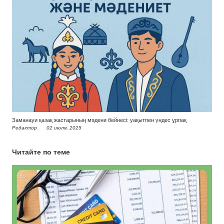
Заманауи қазақ жастарының мәдени бейнесі: уақытпен үндес ұрпақ
Редактор
02 июля, 2025
Читайте по теме