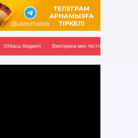
Отбасы бюджетi
Викторина мен тесттер