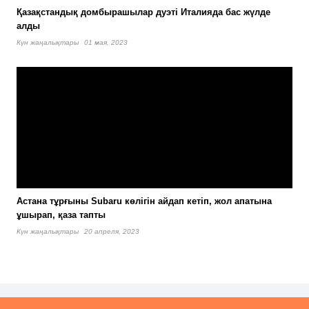
Қазақстандық домбырашылар дуэті Италияда бас жүлде
алды
Күн жаңалықтары
01 мая, 2023
Астана тұрғыны Subaru көлігін айдап кетіп, жол апатына
ұшырап, қаза тапты
Күн жаңалықтары
20 апреля, 2023