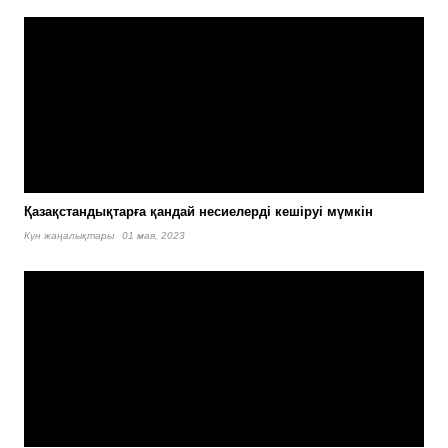
Қазақстандықтарға қандай несиелерді кешіруі мүмкін
Күн жаңалықтары
01 мая, 2023