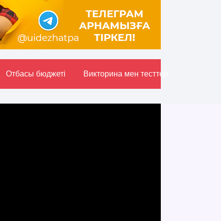
Отбасы бюджетi
Викторина мен тесттер