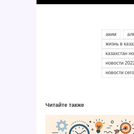
аким
ал
жизнь в каз
казахстан н
новости 202
новости сег
Читайте также