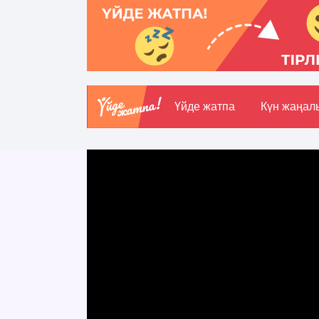
Үйде жатпа
Күн жаңал