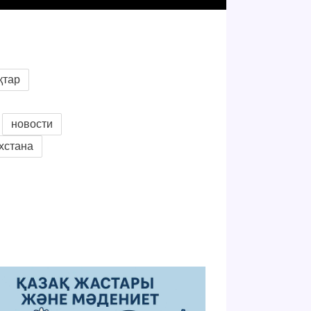
қтар
новости
хстана