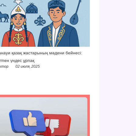
науи қазақ жастарының мәдени бейнесі:
тпен үндес ұрпақ
ктор
02 июля, 2025