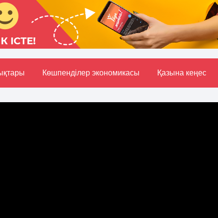
ықтары
Көшпенділер экономикасы
Қазына кеңес