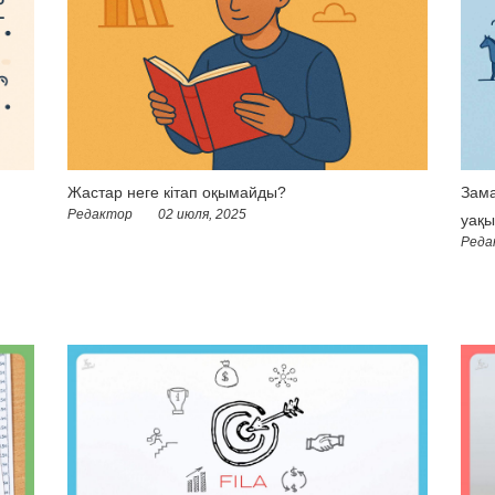
Жастар неге кітап оқымайды?
Зама
Редактор
02 июля, 2025
уақы
Реда