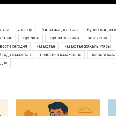
маты
атырау
басты жаңалықтар
бүгінгі жаңалы
ахстане
зарплата
зарплата акима
казахстан
овости сегодня
қазақстан
қазақстан жаңалықтары
2 года казахстан
новости в казахстане
новости каза
одня