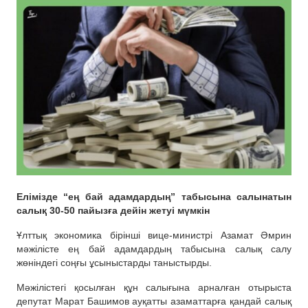
Елімізде “ең бай адамдардың” табысына салынатын
салық 30-50 пайызға дейін жетуі мүмкін
Ұлттық экономика бірінші вице-министрі Азамат Әмрин
мәжілісте ең бай адамдардың табысына салық салу
жөніндегі соңғы ұсыныстарды таныстырды.
Мәжілістегі қосылған құн салығына арналған отырыста
депутат Марат Башимов ауқатты азаматтарға қандай салық