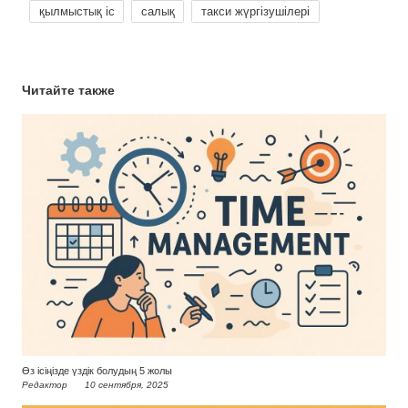
қылмыстық іс
салық
такси жүргізушілері
Читайте также
Өз ісіңізде үздік болудың 5 жолы
Редактор
10 сентября, 2025