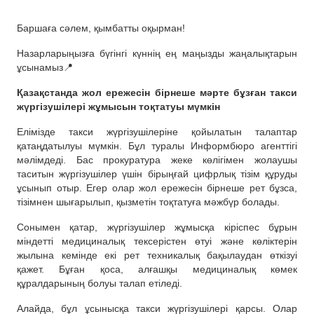
Баршаға сәлем, қымбатты оқырман!
Назарларыңызға бүгінгі күннің ең маңызды жаңалықтарын
ұсынамыз📍
Қазақстанда жол ережесін бірнеше мәрте бұзған такси
жүргізушілері жұмысын тоқтатуы мүмкін
Елімізде такси жүргізушілеріне қойылатын талаптар
қатаңдатылуы мүмкін. Бұл туралы Информбюро агенттігі
мәлімдеді. Бас прокуратура жеке көлігімен жолаушы
таситын жүргізушілер үшін бірыңғай цифрлық тізім құруды
ұсынып отыр. Егер олар жол ережесін бірнеше рет бұзса,
тізімнен шығарылып, қызметін тоқтатуға мәжбүр болады.
Сонымен қатар, жүргізушілер жұмысқа кіріспес бұрын
міндетті медициналық тексерістен өтуі және көліктерін
жылына кемінде екі рет техникалық бақылаудан өткізуі
қажет. Бұған қоса, алғашқы медициналық көмек
құралдарының болуы талап етіледі.
Алайда, бұл ұсынысқа такси жүргізушілері қарсы. Олар