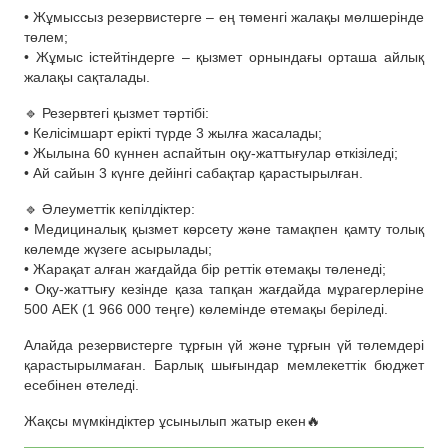
• Жұмыссыз резервистерге – ең төменгі жалақы мөлшерінде
төлем;
• Жұмыс істейтіндерге – қызмет орнындағы орташа айлық
жалақы сақталады.
🔹 Резервтегі қызмет тәртібі:
• Келісімшарт ерікті түрде 3 жылға жасалады;
• Жылына 60 күннен аспайтын оқу-жаттығулар өткізіледі;
• Ай сайын 3 күнге дейінгі сабақтар қарастырылған.
🔹 Әлеуметтік кепілдіктер:
• Медициналық қызмет көрсету және тамақпен қамту толық
көлемде жүзеге асырылады;
• Жарақат алған жағдайда бір реттік өтемақы төленеді;
• Оқу-жаттығу кезінде қаза тапқан жағдайда мұрагерлеріне
500 АЕК (1 966 000 теңге) көлемінде өтемақы беріледі.
Алайда резервистерге тұрғын үй және тұрғын үй төлемдері
қарастырылмаған. Барлық шығындар мемлекеттік бюджет
есебінен өтеледі.
Жақсы мүмкіндіктер ұсынылып жатыр екен🔥