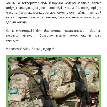
қосымша тексерістер жұмыстарына кедергі келтіріп, табыс
табуды қиындатады деп есептейді. Қоғам белсенділері де
мәселені жан-жақты қарастыру қажет екенін айтып, мұндай
қатаң шаралар такси қызметінің бағасын көтеруі мүмкін деп
дабыл қағуда.
Көлік министрлігі бұл бастаманы қолдағанымен, барлық
тасымал қызметін бақылау мүмкін емес екенін алға
тартады.
Мәссаған! Абай болыңыздар📌