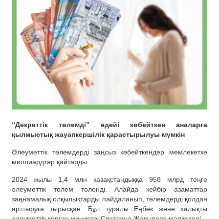
“Декреттік төлемді” әдейі көбейткен аналарға
қылмыстық жауапкершілік қарастырылуы мүмкін
Әлеуметтік төлемдерді заңсыз көбейткендер мемлекетке
миллиардтар қайтарды
2024 жылы 1,4 млн қазақстандыққа 958 млрд теңге
әлеуметтік төлем төленді. Алайда кейбір азаматтар
заңнамалық олқылықтарды пайдаланып, төлемдерді қолдан
арттыруға тырысқан. Бұл туралы Еңбек және халықты
әлеуметтік қорғау министрі Светлана Жақыпова мәлімдеді.