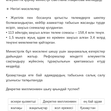
🔹 Негізгі мәселелер:
• Жүктілік пен босануға қатысты төлемдерге шектеу
болмағандықтан, кейбір азаматтар табысын жасанды түрде
өсіріп, заңсыз схемалар қолданған.
• 113 әйелдің заңсыз алған төлем сомасы – 158,4 млн теңге.
• 1,5 мыңға жуық адам өз еркімен заңсыз алған 3,4 млрд
теңгені мемлекетке қайтарған.
Министрлік бұл мәселені шешу үшін заңнамалық өзгерістер
дайындап жатыр. Реформалар міндетті әлеуметтік
сақтандыру жүйесінің тұрақтылығын қамтамасыз етуді
көздейді.
Қазақстанда өте бай адамдардың табысына салық салу
ұсынысы талқылануда
Декретке миллионмен шығу қиындай түспек‼️
әскери қызметші
Декретке миллионмен
ең бай адам
жалақы
жаңалықтар
жол ережесі
Қазақстан