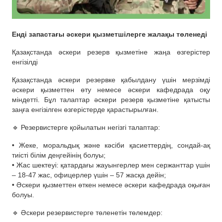
Енді запастағы әскери қызметшілерге жалақы төленеді
Қазақстанда әскери резерв қызметіне жаңа өзгерістер
енгізілді
Қазақстанда әскери резервке қабылдану үшін мерзімді
әскери қызметтен өту немесе әскери кафедрада оқу
міндетті. Бұл талаптар әскери резерв қызметіне қатысты
заңға енгізілген өзгерістерде қарастырылған.
🔹 Резервистерге қойылатын негізгі талаптар:
• Жеке, моральдық және кәсіби қасиеттердің, сондай-ақ
тиісті білім деңгейінің болуы;
• Жас шектеуі: қатардағы жауынгерлер мен сержанттар үшін
– 18-47 жас, офицерлер үшін – 57 жасқа дейін;
• Әскери қызметтен өткен немесе әскери кафедрада оқыған
болуы.
🔹 Әскери резервистерге төленетін төлемдер: