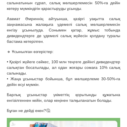
салынатынын сұрап, салық мөлшерлемесін 50%-ға дейін
көтеру мүмкіндігін қарастыруды ұсынды.
Азамат Әмриннің айтуынша, қазіргі уақытта салық
заңнамасына жалақыға үдемелі салық мөлшерлемесін
енгізу ұсынылуда. Сонымен қатар, жұмыс тобында
дивидендтерге де үдемелі салық жүйесін қолдану туралы
бастама көтерілген.
🔹 Ұсынылған өзгерістер:
• Қазіргі жүйеге сәйкес, 100 млн теңгеге дейінгі дивидендтер
салықтан босатылады, ал одан жоғары сомаға 10% салық
салынады.
• Жаңа ұсыныстар бойынша, бұл мөлшерлеме 30-50%-ға
дейін өсуі мүмкін.
Барлық ұсыныстар үкіметтің қорытынды құжатына
енгізілгеннен кейін, олар кеңінен талқыланатын болады.
Бұған не дейді екен?🤔