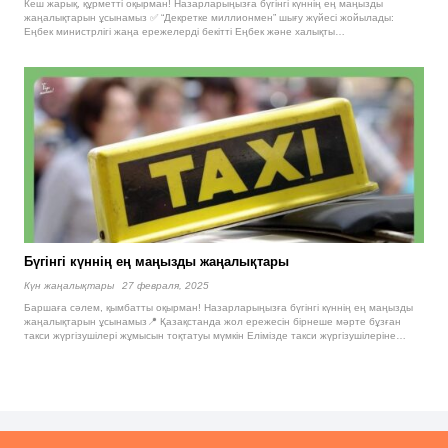
Кеш жарық, құрметті оқырман! Назарларыңызға бүгінгі күннің ең маңызды
жаңалықтарын ұсынамыз ✅ “Декретке миллионмен” шығу жүйесі жойылады:
Еңбек министрлігі жаңа ережелерді бекітті Еңбек және халықты…
Бүгінгі күннің ең маңызды жаңалықтары
Күн жаңалықтары
27 февраля, 2025
Баршаға сәлем, қымбатты оқырман! Назарларыңызға бүгінгі күннің ең маңызды
жаңалықтарын ұсынамыз📍 Қазақстанда жол ережесін бірнеше мәрте бұзған
такси жүргізушілері жұмысын тоқтатуы мүмкін Елімізде такси жүргізушілеріне…