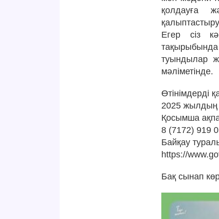
қолдауға ж
қалыптастыру
Егер сіз к
тақырыбында
туындылар жа
мәліметінде.
Өтінімдерді қ
2025 жылдың 
Қосымша ақпа
8 (7172) 919 0
Байқау турал
https://www.g
Бақ сынап көр