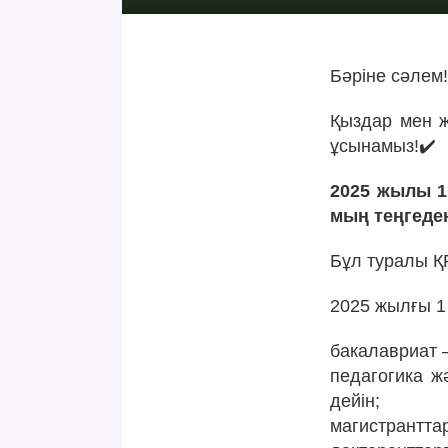
Бәріне сәлем
Қыздар мен ж
ұсынамыз!✔️
2025 жылы 1
мың теңгеде
Бұл туралы ҚР
2025 жылғы 1
бакалавриат –
педагогика ж
дейін;
магистранттар