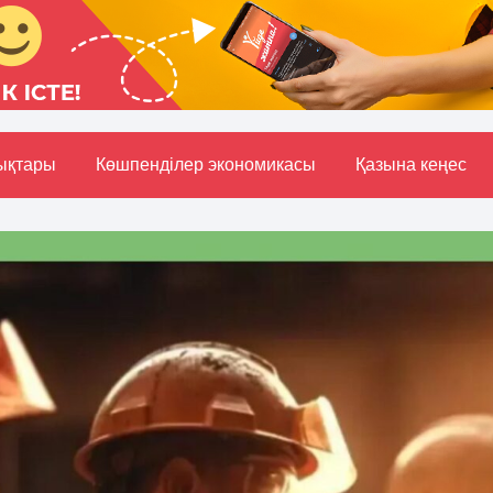
ықтары
Көшпенділер экономикасы
Қазына кеңес