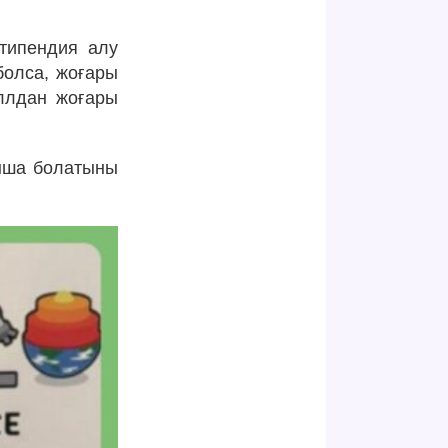
типендия алу
болса, жоғары
ллдан жоғары
анша болатыны