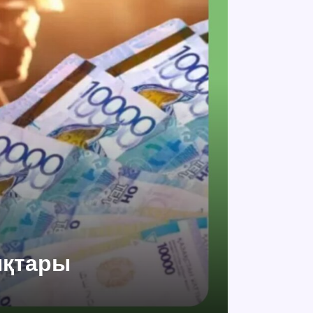
ықтары