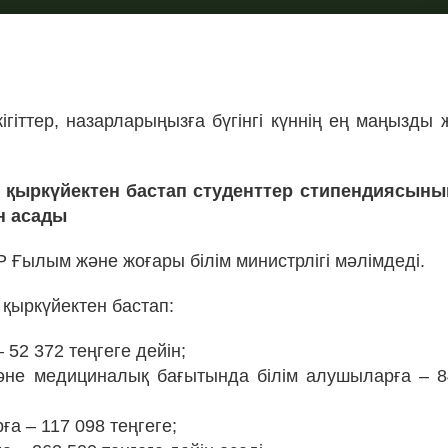
!
ігіттер, назарларыңызға бүгінгі күннің ең маңызды
 қыркүйектен бастап студенттер стипендиясыны
н асады
 Ғылым және жоғары білім министрлігі мәлімдеді.
 қыркүйектен бастап:
 52 372 теңгеге дейін;
әне медициналық бағытында білім алушыларға – 8
ға – 117 098 теңгеге;