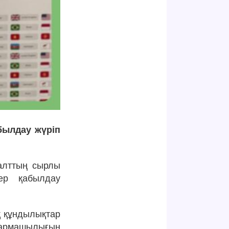
абылдау жүріп
салттың сырлы
дер қабылдау
қ құндылықтар
ығармашылығын