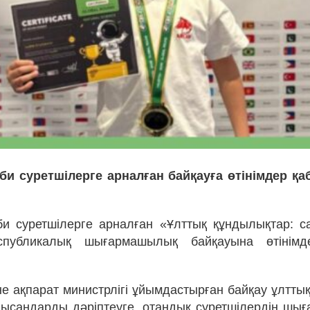
іби суретшілерге арналған байқауға өтінімдер қ
іби суретшілерге арналған «Ұлттық құндылықтар: 
спубликалық шығармашылық байқауына өтінім
е ақпарат министрлігі ұйымдастырған байқау ұлтты
ысандарды дәріптеуге, отандық суретшілердің ш