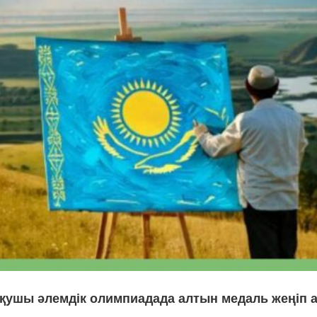
қушы әлемдік олимпиадада алтын медаль жеңіп 