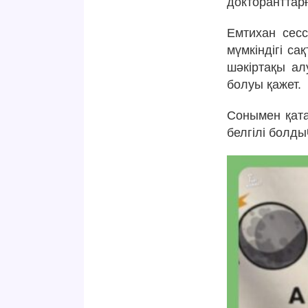
докторанттарғ
Емтихан сес
мүмкіндігі с
шәкіртақы а
болуы қажет.
Сонымен қата
белгілі болды