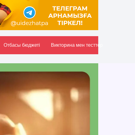
Отбасы бюджетi
Викторина мен тесттер