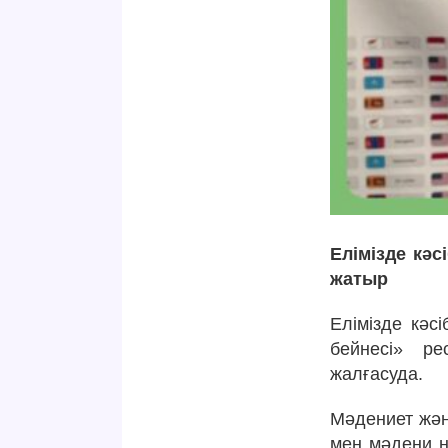
Елімізде кәс
жатыр
Елімізде кәс
бейнесі» ре
жалғасуда.
Мәдениет жән
мен мәдени н