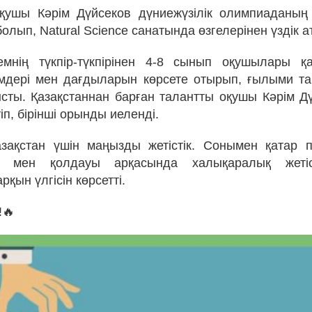
қушы Кәрім Дүйсеков дүниежүзілік олимпиаданың 
лып, Natural Science санатында өзгелерінен үздік а
мнің түкпір-түкпірінен 4-8 сынып оқушылары қ
лімдері мен дағдыларын көрсете отырып, ғылыми 
ты. Қазақстаннан барған талантты оқушы Кәрім Дү
іп, бірінші орынды иеленді.
зақстан үшін маңызды жетістік. Сонымен қатар 
ы мен қолдауы арқасында халықаралық жетіст
қын үлгісін көрсетті.
!🔥