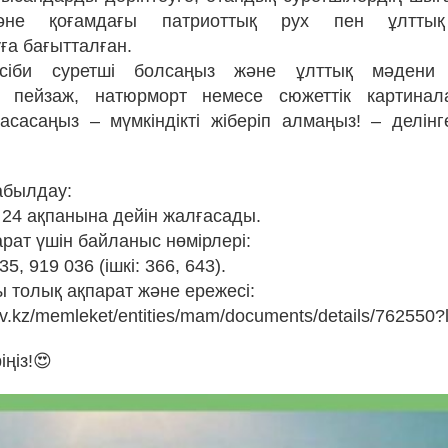
әне қоғамдағы патриоттық рух пен ұлттық б
ға бағытталған.
әсіби суретші болсаңыз және ұлттық мәдени 
 пейзаж, натюрморт немесе сюжеттік картина
сасаңыз – мүмкіндікті жіберіп алмаңыз! – делінг
абылдау:
24 ақпанына дейін жалғасады.
рат үшін байланыс нөмірлері:
35, 919 036 (ішкі: 366, 643).
ы толық ақпарат және ережесі:
ov.kz/memleket/entities/mam/documents/details/762550?
іңіз!😍