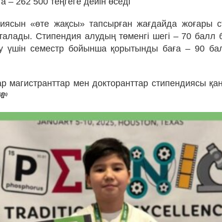
а – 262 500 теңгеге дейін өседі
сиясын «өте жақсы» тапсырған жағдайда жоғары с
ақталады. Стипендия алудың төменгі шегі – 70 балл 
лу үшін семестр бойынша қорытынды баға – 90 ба
р магистранттар мен докторанттар стипендиясы қ
💸