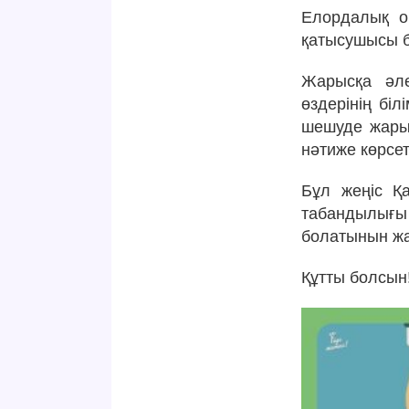
Елордалық о
қатысушысы бо
Жарысқа әле
өздерінің бі
шешуде жарыс
нәтиже көрсет
Бұл жеңіс Қа
табандылығ
болатынын жар
Құтты болсын