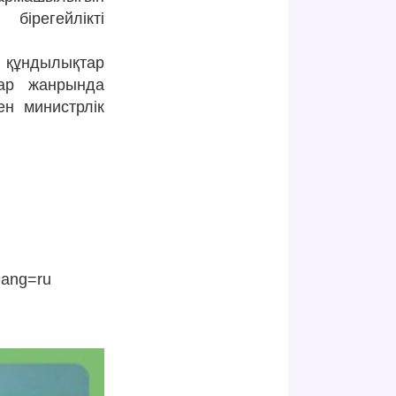
ірегейлікті
құндылықтар
лар жанрында
ен министрлік
lang=ru