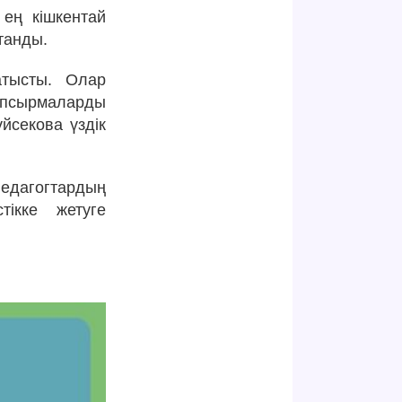
ең кішкентай
танды.
атысты. Олар
тапсырмаларды
йсекова үздік
педагогтардың
ікке жетуге