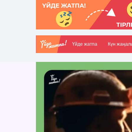
Үйде жатпа
Күн жаңал