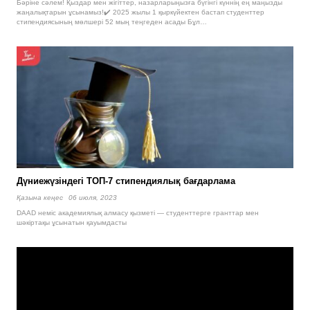
Бәріне сәлем! Қыздар мен жігіттер, назарларыңызға бүгінгі күннің ең маңызды
жаңалықтарын ұсынамыз!✔️ 2025 жылы 1 қыркүйектен бастап студенттер
стипендиясының мөлшері 52 мың теңгеден асады Бұл…
Дүниежүзіндегі ТОП-7 стипендиялық бағдарлама
Қазына кеңес
06 июля, 2023
DAAD неміс академиялық алмасу қызметі — студенттерге гранттар мен
шәкіртақы ұсынатын қауымдасты