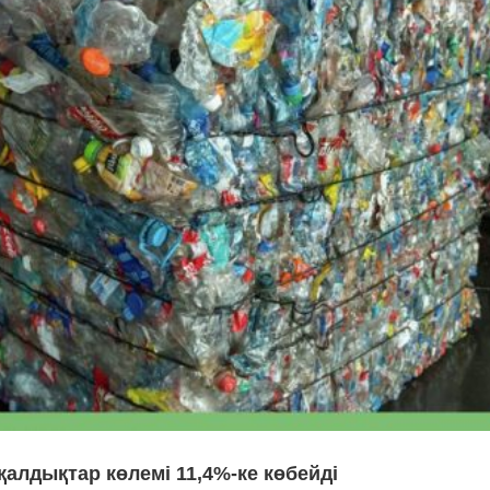
қалдықтар көлемі 11,4%-ке көбейді