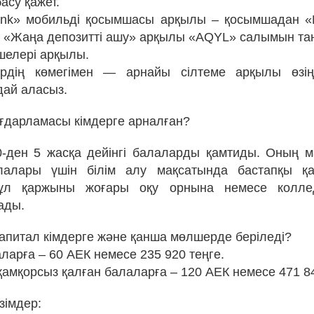
асу қажет.
ank» мобильді қосымшасы арқылы – қосымшадан «
, «Жаңа депозитті ашу» арқылы «AQYL» салымын та
мшелері арқылы.
ердің көмегімен — арнайы сілтеме арқылы өзің
дай аласыз.
ғдарламасы кімдерге арналған?
-ден 5 жасқа дейінгі балаларды қамтиды. Оның м
лалары үшін білім алу мақсатында бастапқы қ
Бұл қаржыны жоғары оқу орнына немесе колле
ады.
капитал кімдерге және қанша мөлшерде беріледі?
ларға – 60 АЕК немесе 235 920 теңге.
қамқорсыз қалған балаларға – 120 АЕК немесе 471 84
зімдер: