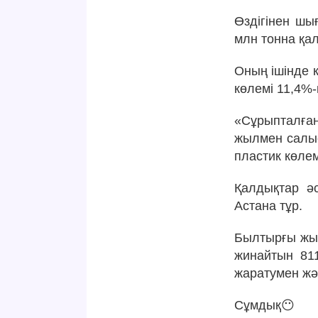
Өздігінен шы
млн тонна қа
Оның ішінде 
көлемі 11,4%-
«Сұрыпталған
жылмен салыс
пластик көле
Қалдықтар ә
Астана тұр.
Былтырғы жыл
жинайтын 81
жаратумен жә
Сұмдық😶