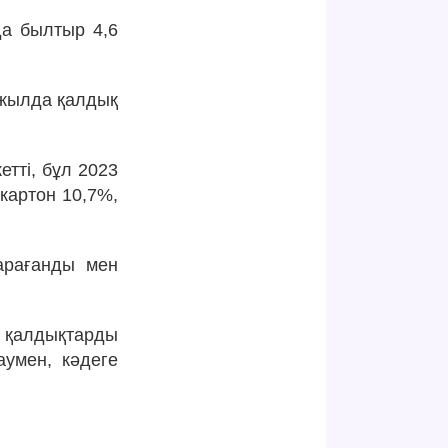
да былтыр 4,6
 жылда қалдық
тті, бұл 2023
картон 10,7%,
арағанды мен
қ қалдықтарды
умен, кәдеге