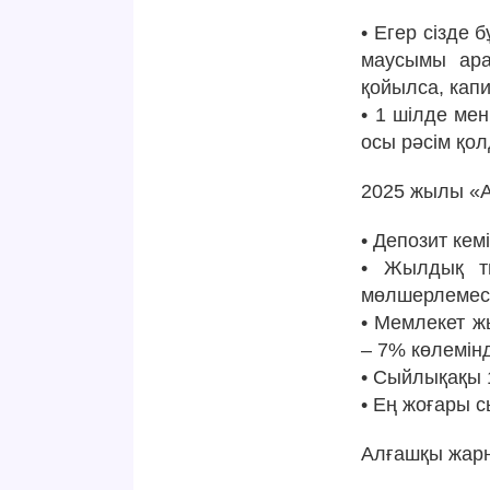
• Егер сізде
маусымы ара
қойылса, кап
• 1 шілде ме
осы рәсім қо
2025 жылы «A
• Депозит ке
• Жылдық ти
мөлшерлемесі
• Мемлекет ж
– 7% көлемін
• Сыйлықақы 
• Ең жоғары 
Алғашқы жар