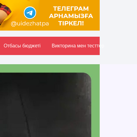
Отбасы бюджетi
Викторина мен тесттер