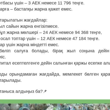
тбасы үшін – 3 АЕК немесе 11 796 теңге.
арға – бастапқы жарна қажет емес.
тарылатын жағдайлар:
ыл сайын жарна енгізілмесе.
ұл жарна мөлшері – 24 АЕК немесе 94 368 теңге,
 осал топтар үшін – 12 АЕК немесе 47 184 теңге.
ар үшін жарна міндетті емес.
өліп салуға болады, бірақ жыл соңына дейі
іс.
апитал есептелгенге дейін салынған қаржы есепке а
рды орындамаған жағдайда, мемлекет бөлген қара
йтарылады.
таныса алдыңыз ба?📌