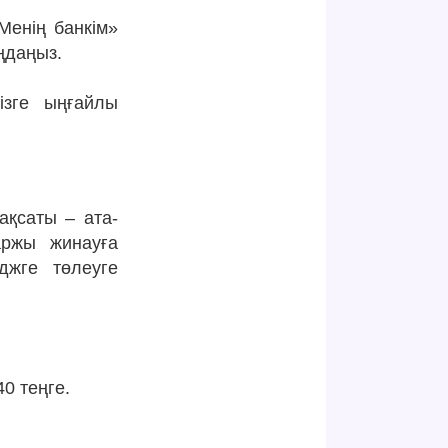
Менің банкім»
ңдаңыз.
ізге ыңғайлы
ақсаты – ата-
аржы жинауға
джге төлеуге
0 теңге.