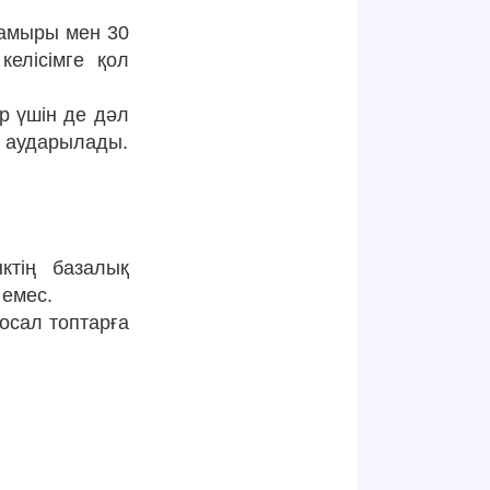
мамыры мен 30
елісімге қол
р үшін де дәл
н аударылады.
ктің базалық
 емес.
осал топтарға