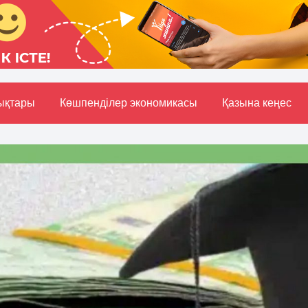
ықтары
Көшпенділер экономикасы
Қазына кеңес