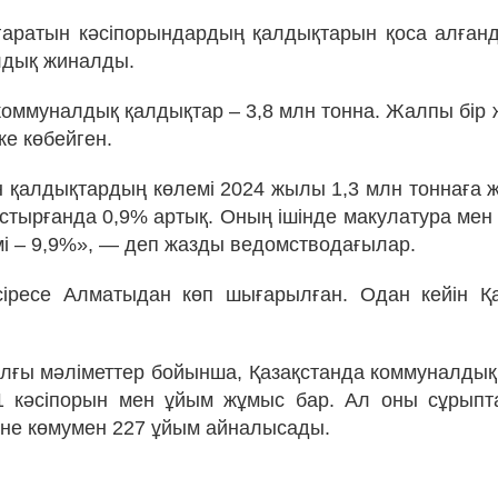
ғаратын кәсіпорындардың қалдықтарын қоса алған
лдық жиналды.
коммуналдық қалдықтар – 3,8 млн тонна. Жалпы бір
ке көбейген.
 қалдықтардың көлемі 2024 жылы 1,3 млн тоннаға же
тырғанда 0,9% артық. Оның ішінде макулатура мен 
мі – 9,9%», — деп жазды ведомстводағылар.
сіресе Алматыдан көп шығарылған. Одан кейін Қ
ғы мәліметтер бойынша, Қазақстанда коммуналды
1 кәсіпорын мен ұйым жұмыс бар. Ал оны сұрыпта
не көмумен 227 ұйым айналысады.