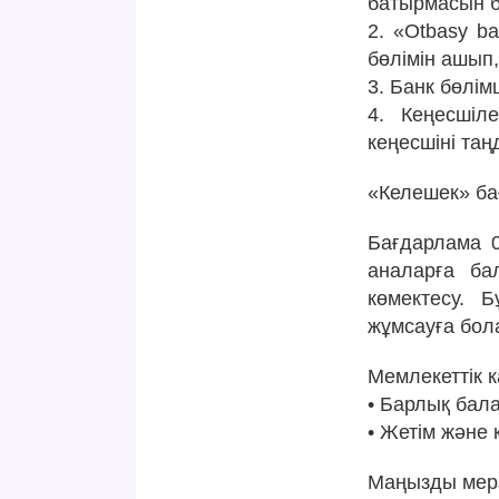
батырмасын б
2. «Otbasy b
бөлімін ашып
3. Банк бөлі
4. Кеңесшіл
кеңесшіні таң
«Келешек» ба
Бағдарлама 0
аналарға ба
көмектесу. 
жұмсауға бол
Мемлекеттік 
• Барлық бала
• Жетім және 
Маңызды мер