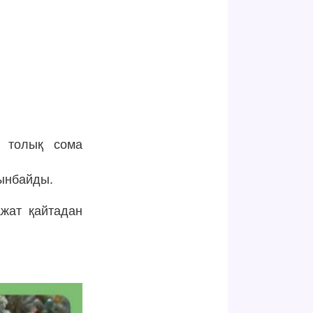
н толық сома
лынбайды.
жат қайтадан