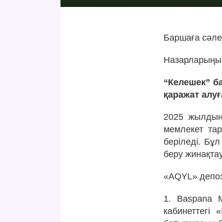
Баршаға сәле
Назарларыңыз
“Келешек” б
қаражат алу
2025 жылдың
мемлекет тар
беріледі. Бұ
беру жинақта
«AQYL» депоз
1. Baspana M
кабинеттегі 