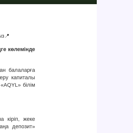
ыз📍
ге көлемінде
ан балаларға
беру капиталы
 «AQYL» білім
а кіріп, жеке
Жаңа депозит»