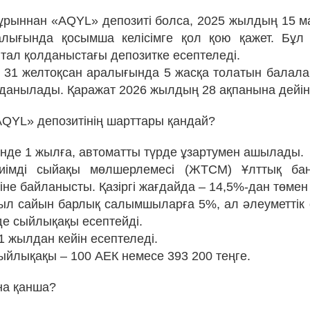
 бұрыннан «AQYL» депозиті болса, 2025 жылдың 15 
лығында қосымша келісімге қол қою қажет. Бұл к
итал қолданыстағы депозитке есептеледі.
н 31 желтоқсан аралығында 5 жасқа толатын балала
лданылады. Қаражат 2026 жылдың 28 ақпанына дейі
QYL» депозитінің шарттары қандай?
мінде 1 жылға, автоматты түрде ұзартумен ашылады.
імді сыйақы мөлшерлемесі (ЖТСМ) Ұлттық бан
не байланысты. Қазіргі жағдайда – 14,5%-дан төмен
ыл сайын барлық салымшыларға 5%, ал әлеуметтік 
де сыйлықақы есептейді.
1 жылдан кейін есептеледі.
сыйлықақы – 100 АЕК немесе 393 200 теңге.
на қанша?