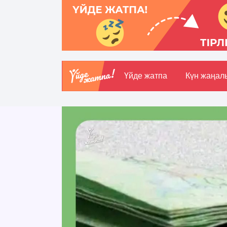
Үйде жатпа
Күн жаңал