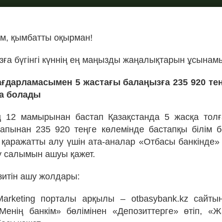
м, қымбатты оқырман!
ға бүгінгі күннің ең маңызды жаңалықтарын ұсынам
ағдарламасымен 5 жастағы балаңызға 235 920 тең
ға болады
 12 мамырынан бастап Қазақстанда 5 жасқа толғ
апынан 235 920 теңге көлемінде бастапқы білім 
л қаражатты алу үшін ата-аналар «Отбасы банкінде»
у салымын ашуы қажет.
итін ашу жолдары:
arketing порталы арқылы – otbasybank.kz сайтын
«Менің банкім» бөлімінен «Депозиттерге» өтіп, «