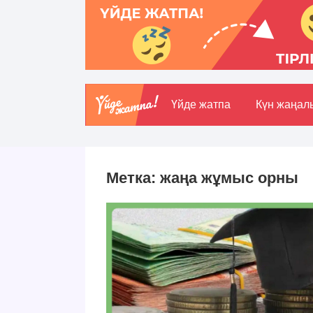
Үйде жатпа
Күн жаңал
Метка:
жаңа жұмыс орны