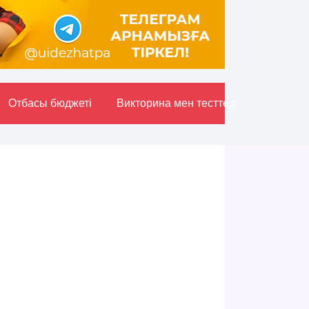
Отбасы бюджетi
Викторина мен тесттер