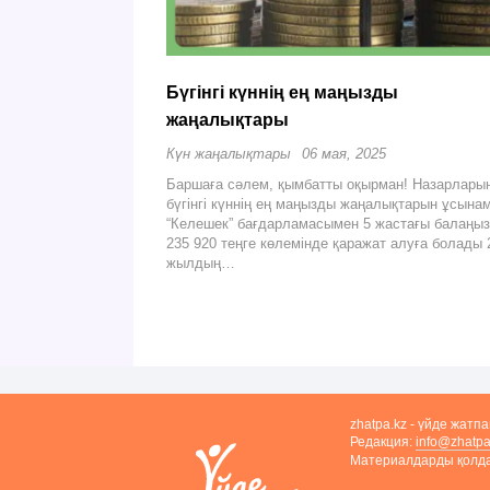
Бүгінгі күннің ең маңызды
жаңалықтары
Күн жаңалықтары
06 мая, 2025
Баршаға сәлем, қымбатты оқырман! Назарлары
бүгінгі күннің ең маңызды жаңалықтарын ұсына
“Келешек” бағдарламасымен 5 жастағы балаңыз
235 920 теңге көлемінде қаражат алуға болады 
жылдың…
zhatpa.kz - үйде жатп
Редакция:
info@zhatpa
Материалдарды қолдан