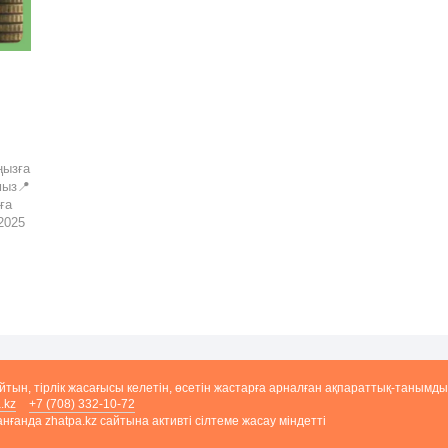
ңызға
мыз📍
ға
2025
айтын, тірлік жасағысы келетін, өсетін жастарға арналған ақпараттық-танымды
.kz
+7 (708) 332-10-72
ғанда zhatpa.kz сайтына активті сілтеме жасау міндетті