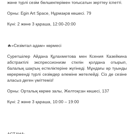
және түрлі сезім бөлшектерімен тоғысатын зерттеу іспетті.
Орны: Egin Art Space, Нұрмақов көшесі. 79
Күні: 2 және 3 қараша, 12:00-20:00
🔥»Сезімтал адам» көрмесі
Суретшілер Айдана Құлахметова мен Ксения Казейкина
абстрактілі экспрессионизм стилін қолдана отырып,
балалық шақтың естеліктеріне жүгінеді. Мұндағы әр туынды
көрерменді түрлі сезімдер әлеміне жетелейді. Сіз де сезіне
аласыз деген үміттеміз!
Орны: Орталық көрме залы, Желтоқсан көшесі, 137
Күні: 2 және 3 қараша, 10:00 – 19:00