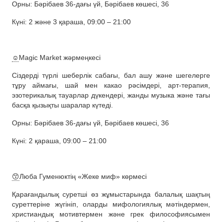
Орны: Бәрібаев 36-дағы үй, Бәрібаев көшесі, 36
Күні: 2 және 3 қараша, 09:00 – 21:00
☺️
Magic Market жәрмеңкесі
Сіздерді түрлі шеберлік сабағы, бал ашу және шегелерге
тұру аймағы, шай мен какао рәсімдері, арт-терапия,
эзотерикалық тауарлар дүкендері, жанды музыка және тағы
басқа қызықты шаралар күтеді.
Орны: Бәрібаев 36-дағы үй, Бәрібаев көшесі, 36
Күні: 2 қараша, 09:00 – 21:00
😙
Люба Гуменюктің «Жеке миф» көрмесі
Қарағандылық суретші өз жұмыстарында балалық шақтың
суреттеріне жүгініп, оларды мифологиялық мәтіндермен,
христиандық мотивтермен және грек философиясымен