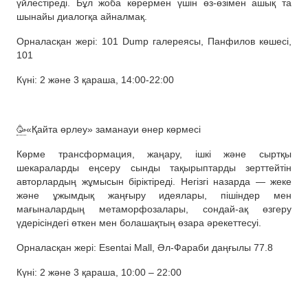
үйлестіреді. Бұл жоба көрермен үшін өз-өзімен ашық та
шынайы диалогқа айналмақ.
Орналасқан жері: 101 Dump галереясы, Панфилов көшесі,
101
Күні: 2 және 3 қараша, 14:00-22:00
🥳
«Қайта өрлеу» заманауи өнер көрмесі
Көрме трансформация, жаңару, ішкі және сыртқы
шекараларды еңсеру сынды тақырыптарды зерттейтін
авторлардың жұмысын біріктіреді. Негізгі назарда — жеке
және ұжымдық жаңғыру идеялары, пішіндер мен
мағыналардың метаморфозалары, сондай-ақ өзгеру
үдерісіндегі өткен мен болашақтың өзара әрекеттесуі.
Орналасқан жері: Esentai Mall, Әл-Фараби даңғылы 77.8
Күні: 2 және 3 қараша, 10:00 – 22:00