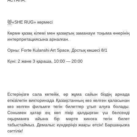
АСТАНА:
😻
«SHE RUG» көрмесі
Көрме қазақ кілемі мен қазақтың заманауи тоқыма өнерінің
интерпретациясына арналған.
Орны: Forte Kulanshi Art Space, Достық көшесі 8/1
Күні: 2 және 3 қараша, 10:00 — 20:00
Естеріңізге сала кетейік, әр жұма сайын біздің арнада
өткізілетін викторинада Қазақстанның кез келген қаласынан
кез келген фильмге тегін билеттер ұтып алуға болады.
Сонымен қатар ең көп пікір қалдырған үш белсенді
оқырманға айына бір мәрте киноға тегін билет
табыстаймыз. Демалыс күндеріңіз жақсы өтсін! Баршаңызға
сәттілік!