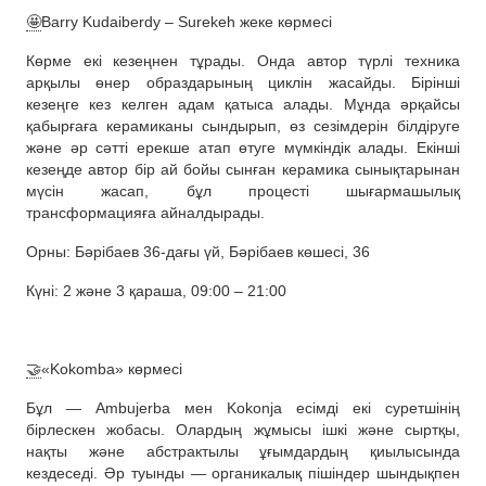
🤩
Barry Kudaiberdy – Surekeh жеке көрмесі
Көрме екі кезеңнен тұрады. Онда автор түрлі техника
арқылы өнер образдарының циклін жасайды. Бірінші
кезеңге кез келген адам қатыса алады. Мұнда әрқайсы
қабырғаға керамиканы сындырып, өз сезімдерін білдіруге
және әр сәтті ерекше атап өтуге мүмкіндік алады. Екінші
кезеңде автор бір ай бойы сынған керамика сынықтарынан
мүсін жасап, бұл процесті шығармашылық
трансформацияға айналдырады.
Орны: Бәрібаев 36-дағы үй, Бәрібаев көшесі, 36
Күні: 2 және 3 қараша, 09:00 – 21:00
🤝
«Kokomba» көрмесі
Бұл — Ambujerba мен Kokonja есімді екі суретшінің
бірлескен жобасы. Олардың жұмысы ішкі және сыртқы,
нақты және абстрактылы ұғымдардың қиылысында
кездеседі. Әр туынды — органикалық пішіндер шындықпен