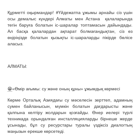
Құрметті оқырмандар! #Үйдежатпа ұжымы арнайы сіз үшін
осы демалыс күндері Алматы мен Астана
қалаларында
тегін баруға болатын іс-шаралар топтамасын дайындады.
Ал басқа қалалардан ақпарат болмағандықтан, сіз өз
өңіріңізде болатын қызықты іс-шараларды пікірде бөлісе
аласыз.
АЛМАТЫ:
😁
«Өмір ағымы: су және оның құны» ұжымдық көрмесі
Көрме Орталық Азиядағы су мәселесін зерттеп, адамның
сумен байланысын, мүмкін болатын дағдарысты және
қалпына келтіру жолдарын қозғайды. Өнер иелері түрлі
техникада орындалған инсталляцияларды бірнеше жерде
ұсынады, бұл су ресурстары туралы үздіксіз диалогтың
маңызын ерекше көрсетеді.