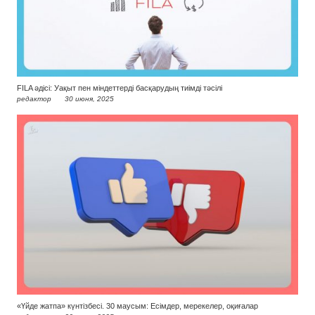
FILA әдісі: Уақыт пен міндеттерді басқарудың тиімді тәсілі
редактор
30 июня, 2025
«Үйде жатпа» күнтізбесі. 30 маусым: Есімдер, мерекелер, оқиғалар