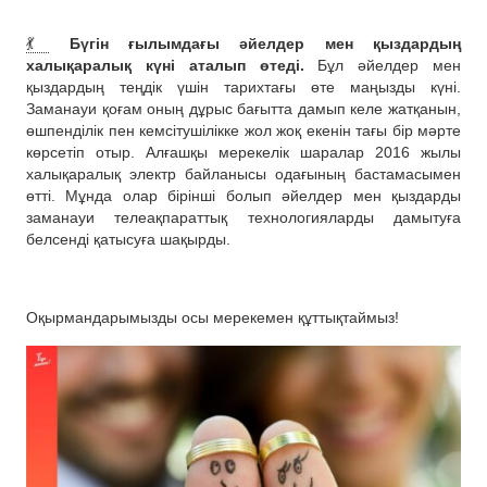
💃
Бүгін ғылымдағы әйелдер мен қыздардың
халықаралық күні аталып өтеді.
Бұл әйелдер мен
қыздардың теңдік үшін тарихтағы өте маңызды күні.
Заманауи қоғам оның дұрыс бағытта дамып келе жатқанын,
өшпенділік пен кемсітушілікке жол жоқ екенін тағы бір мәрте
көрсетіп отыр. Алғашқы мерекелік шаралар 2016 жылы
халықаралық электр байланысы одағының бастамасымен
өтті. Мұнда олар бірінші болып әйелдер мен қыздарды
заманауи телеақпараттық технологияларды дамытуға
белсенді қатысуға шақырды.
Оқырмандарымызды осы мерекемен құттықтаймыз!