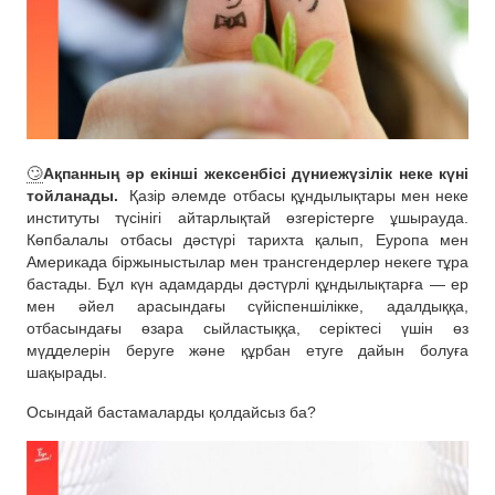
🙄
Ақпанның әр екінші жексенбісі дүниежүзілік неке күні
тойланады.
Қазір әлемде отбасы құндылықтары мен неке
институты түсінігі айтарлықтай өзгерістерге ұшырауда.
Көпбалалы отбасы дәстүрі тарихта қалып, Еуропа мен
Америкада біржыныстылар мен трансгендерлер некеге тұра
бастады. Бұл күн адамдарды дәстүрлі құндылықтарға — ер
мен әйел арасындағы сүйіспеншілікке, адалдыққа,
отбасындағы өзара сыйластыққа, серіктесі үшін өз
мүдделерін беруге және құрбан етуге дайын болуға
шақырады.
Осындай бастамаларды қолдайсыз ба?