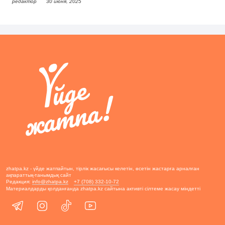
редактор
30 июня, 2025
zhatpa.kz - үйде жатпайтын, тірлік жасағысы келетін, өсетін жастарға арналған
ақпараттық-танымдық сайт
Редакция:
info@zhatpa.kz
+7 (708) 332-10-72
Материалдарды қолданғанда zhatpa.kz сайтына активті сілтеме жасау міндетті