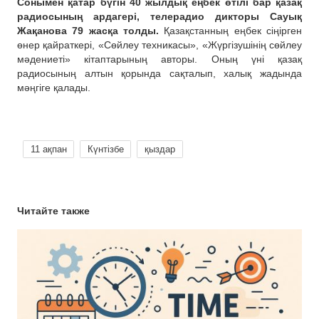
Сонымен қатар бүгін 40 жылдық еңбек өтілі бар қазақ
радиосының ардагері, телерадио дикторы Сауық
Жақанова 79 жасқа толды.
Қазақстанның еңбек сіңірген
өнер қайраткері, «Сөйлеу техникасы», «Жүргізушінің сөйлеу
мәдениеті» кітаптарының авторы. Оның үні қазақ
радиосының алтын қорында сақталып, халық жадында
мәңгіге қалады.
11 ақпан
Күнтізбе
қыздар
Читайте также