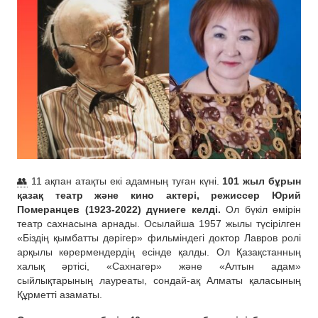
👥
11 ақпан атақты екі адамның туған күні.
101 жыл бұрын
қазақ театр және кино актері, режиссер Юрий
Померанцев (1923-2022) дүниеге келді.
Ол бүкіл өмірін
театр сахнасына арнады. Осылайша 1957 жылы түсірілген
«Біздің қымбатты дәрігер» фильміндегі доктор Лавров ролі
арқылы көрермендердің есінде қалды. Ол Қазақстанның
халық әртісі, «Сахнагер» және «Алтын адам»
сыйлықтарының лауреаты, сондай-ақ Алматы қаласының
Құрметті азаматы.