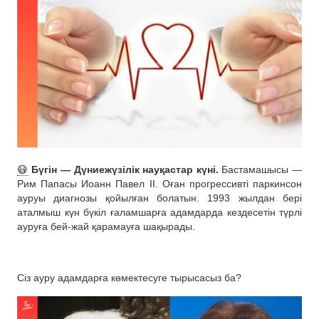
😷
Бүгін — Дүниежүзілік науқастар күні.
Бастамашысы —
Рим Папасы Иоанн Павел II. Оған прогрессивті паркинсон
ауруы диагнозы қойылған болатын. 1993 жылдан бері
аталмыш күн бүкіл ғаламшарға адамдарда кездесетін түрлі
ауруға бей-жай қарамауға шақырады.
Сіз ауру адамдарға көмектесуге тырысасыз ба?