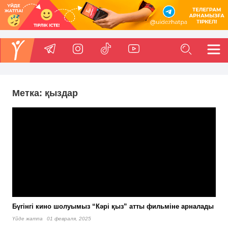
Метка:
қыздар
Бүгінгі кино шолуымыз “Кәрі қыз” атты фильміне арналады
Үйде жатпа
01 февраля, 2025