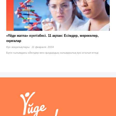
«Үйде жатпа» күнтізбесі. 11 ақпан: Есімдер, мерекелер,
оқиғалар
Күн жаңалықтары
11 февраля, 2024
Бүгін ғылымдағы әйелдер мен қыздардың халықаралық күні аталып өтеді