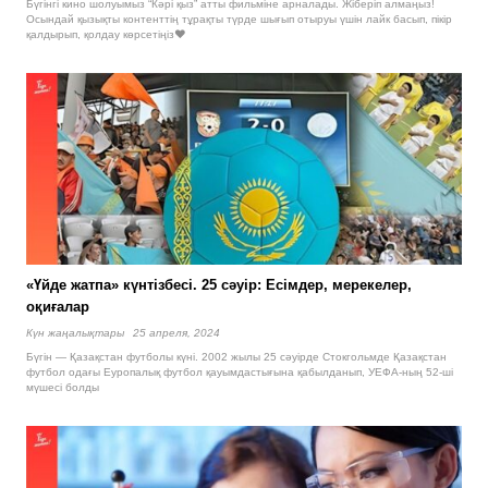
Бүгінгі кино шолуымыз “Кәрі қыз” атты фильміне арналады. Жіберіп алмаңыз!
Осындай қызықты контенттің тұрақты түрде шығып отыруы үшін лайк басып, пікір
қалдырып, қолдау көрсетіңіз❤
«Үйде жатпа» күнтізбесі. 25 сәуір: Есімдер, мерекелер,
оқиғалар
Күн жаңалықтары
25 апреля, 2024
Бүгін — Қазақстан футболы күні. 2002 жылы 25 сәуірде Стокгольмде Қазақстан
футбол одағы Еуропалық футбол қауымдастығына қабылданып, УЕФА-ның 52-ші
мүшесі болды