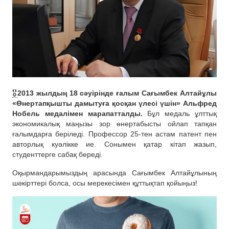
🎖
2013 жылдың 18 сәуірінде ғалым Сағымбек Алтайұлы
«Өнертапқышты дамытуға қосқан үлесі үшін» Альфред
Нобель медалімен марапатталды.
Бұл медаль ұлттық
экономикалық маңызы зор өнертабысты ойлап тапқан
ғалымдарға беріледі. Профессор 25-тен астам патент пен
авторлық куәлікке ие. Сонымен қатар кітап жазып,
студенттерге сабақ береді.
Оқырмандарымыздың арасында Сағымбек Алтайұлының
шәкірттері болса, осы мерекесімен құттықтап қойыңыз!