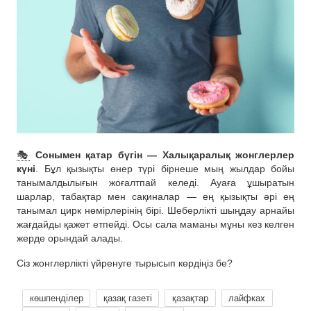
🎭
Сонымен қатар бүгін — Халықаралық жонглерлер
күні
. Бұл қызықты өнер түрі бірнеше мың жылдар бойы
танымалдылығын жоғалтпай келеді. Ауаға ұшыратын
шарлар, табақтар мен сақиналар — ең қызықты әрі ең
танымал цирк нөмірлерінің бірі. Шеберлікті шыңдау арнайы
жағдайды қажет етпейді. Осы сала маманы мұны кез келген
жерде орындай алады.
Сіз жонглерлікті үйренуге тырысып көрдіңіз бе?
көшпенділер
қазақ газеті
қазақтар
лайфках