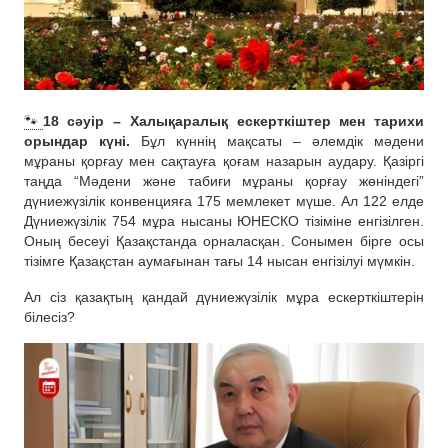
🐾
18 сәуір – Халықаралық ескерткіштер мен тарихи
орындар күні.
Бұл күннің мақсаты – әлемдік мәдени
мұраны қорғау мен сақтауға қоғам назарын аудару. Қазіргі
таңда “Мәдени және табиғи мұраны қорғау жөніндегі”
дүниежүзілік конвенцияға 175 мемлекет мүше. Ал 122 елде
Дүниежүзілік 754 мұра нысаны ЮНЕСКО тізіміне енгізілген.
Оның бесеуі Қазақстанда орналасқан. Сонымен бірге осы
тізімге Қазақстан аумағынан тағы 14 нысан енгізілуі мүмкін.
Ал сіз қазақтың қандай дүниежүзілік мұра ескерткіштерін
білесіз?