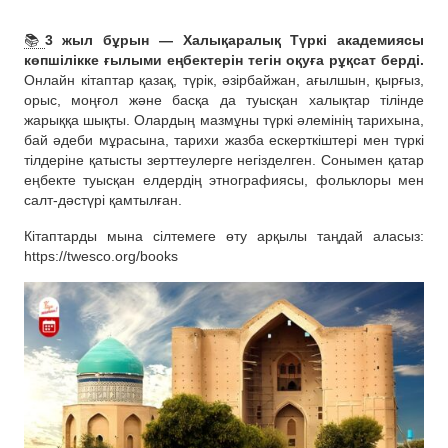
📚
3 жыл бұрын — Халықаралық Түркі академиясы
көпшілікке ғылыми еңбектерін тегін оқуға рұқсат берді.
Онлайн кітаптар қазақ, түрік, әзірбайжан, ағылшын, қырғыз,
орыс, моңғол және басқа да туысқан халықтар тілінде
жарыққа шықты. Олардың мазмұны түркі әлемінің тарихына,
бай әдеби мұрасына, тарихи жазба ескерткіштері мен түркі
тілдеріне қатысты зерттеулерге негізделген. Сонымен қатар
еңбекте туысқан елдердің этнографиясы, фольклоры мен
салт-дәстүрі қамтылған.
Кітаптарды мына сілтемеге өту арқылы таңдай аласыз:
https://twesco.org/books