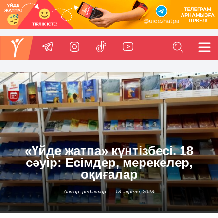
«Үйде жатпа» күнтізбесі. 18
сәуір: Есімдер, мерекелер,
оқиғалар
Автор: редактор
18 апреля, 2023