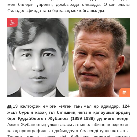
мен билерін үйреніп, домбырада ойнайды. Өткен жылы
Филадельфияда тағы бір қазақ мектебі ашылды.
👥
19 желтоқсан өмірге келген танымал ер адамдар.
124
жыл бұрын қазақ тіл білімінің негізін қалаушылардың
бірі Құдайберген Жұбанов (1899-1938) дүниеге келді.
Ахмет Жұбановтың үлкен ағасы латын әліпбиіне негізделген
қазақ орфографиясын дайындауға белсенді түрде қатысты.
Теория құрып, қазақ тілі бойынша көлемді зерттеу