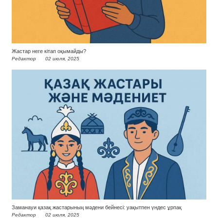
Жастар неге кітап оқымайды?
Редактор
02 июля, 2025
Заманауи қазақ жастарының мәдени бейнесі: уақытпен үндес ұрпақ
Редактор
02 июля, 2025