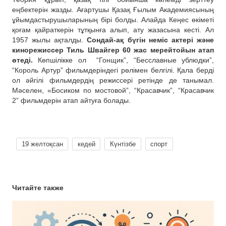
еңбектерін жазды. Ағартушы Қазақ Ғылым Академиясының
ұйымдастырушыларының бірі болды. Алайда Кеңес өкіметі
қоғам қайраткерін тұтқынға алып, ату жазасына кесті. Ал
1957 жылы ақталды.
Сондай-ақ бүгін неміс актері және
кинорежиссер Тиль Швайгер 60 жас мерейтойын атап
өтеді.
Көпшілікке ол
“Гонщик”, “Бесславные ублюдки”,
“Король Артур” фильмдеріндегі рөлімен белгілі. Қала берді
ол әйгілі фильмдердің режиссері ретінде де танымал.
Мәселен, «Босиком по мостовой”, “Красавчик”, “Красавчик
2” фильмдерін атап айтуға болады.
19 желтоқсан
кедей
Күнтізбе
спорт
Читайте также