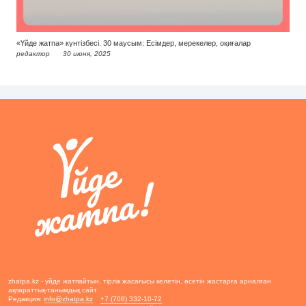
«Үйде жатпа» күнтізбесі. 30 маусым: Есімдер, мерекелер, оқиғалар
редактор
30 июня, 2025
zhatpa.kz - үйде жатпайтын, тірлік жасағысы келетін, өсетін жастарға арналған
ақпараттық-танымдық сайт
Редакция:
info@zhatpa.kz
+7 (708) 332-10-72