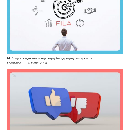
FILA әдісі: Уақыт пен міндеттерді басқарудың тиімді тәсілі
редактор
30 июня, 2025