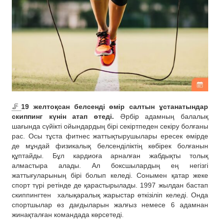
🦵
19 желтоқсан белсенді өмір салтын ұстанатындар
скиппинг күнін атап өтеді.
Әрбір адамның балалық
шағында сүйікті ойындардың бірі секіртпеден секіру болғаны
рас. Осы тұста фитнес жаттықтырушылары ересек өмірде
де мұндай физикалық белсенділіктің көбірек болғанын
құптайды. Бұл кардиоға арналған жабдықты толық
алмастыра алады. Ал боксшылардың ең негізгі
жаттығуларының бірі болып келеді. Сонымен қатар жеке
спорт түрі ретінде де қарастырылады. 1997 жылдан бастап
скиппингтен
халықаралық жарыстар өткізіліп келеді. Онда
спортшылар өз дағдыларын жалғыз немесе 6 адамнан
жинақталған командада көрсетеді.