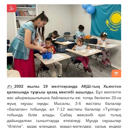
✍️
2002 жылы 19 желтоқсанда АҚШ-тың Хьюстон
қаласында тұңғыш қазақ мектебі ашылды.
Бұл мектепте
жас айырмашылығына байланысты екі
топқа бөлінген 20-ға
жуық оқушы оқиды. Мысалы, 3-6 жастағы балалар
«Балапан» тобында, ал 7-12 жастағы балалар «Тұлпар»
тобында білім алады. Сабақ жексенбі күні толық
дайындалған сыныптарда өткізіледі. Мұнда оқушылар
“Әліппе”, қазақ өлеңдері, мақал-мәтелдер, халық әндері