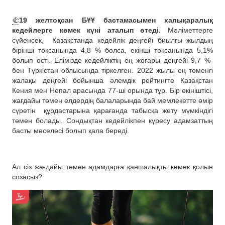
🫲
19 желтоқсан БҰҰ бастамасымен халықаралық
кедейлерге көмек күні аталып өтеді.
Мәліметтерге
сүйенсек,
Қазақстанда кедейлік деңгейі биылғы жылдың
бірінші тоқсанында 4,8 % болса, екінші тоқсанында 5,1%
болып өсті. Елімізде кедейліктің ең жоғары деңгейі 9,7 %-
бен Түркістан облысында тіркелген. 2022 жылы ең төменгі
жалақы деңгейі бойынша әлемдік рейтингте Қазақстан
Кения мен Непал арасында 77-ші орында тұр. Бір өкініштісі,
жағдайы төмен елдердің балаларында бай мемлекетте өмір
сүретін
құрдастарына қарағанда табысқа жету мүмкіндігі
төмен болады. Сондықтан кедейлікпен күресу адамзаттың
басты мәселесі болып қала береді.
Ал сіз жағдайы төмен адамдарға қаншалықты көмек қолын
созасыз?