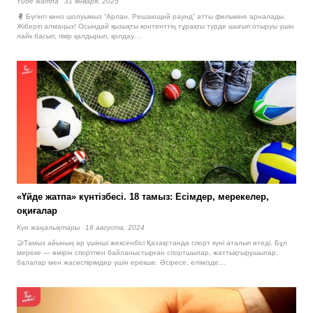
Үйде жатпа
31 января, 2025
🥊 Бүгінгі кино шолуымыз “Арлан. Решающий раунд” атты фильміне арналады.
Жіберіп алмаңыз! Осындай қызықты контенттің тұрақты түрде шығып отыруы үшін
лайк басып, пікір қалдырып, қолдау…
«Үйде жатпа» күнтізбесі. 18 тамыз: Есімдер, мерекелер,
оқиғалар
Күн жаңалықтары
18 августа, 2024
🤝Тамыз айының әр үшінші жексенбісі Қазақстанда спорт күні аталып өтеді. Бұл
мереке — өмірін спортпен байланыстырған спортшылар, жаттықтырушылар,
балалар мен жасөспірімдер үшін ерекше. Әсіресе, елімізде…