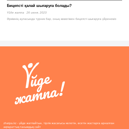
Бицепсті қалай шығаруға болады?
Үйде жатпа
26 июня, 2023
Әркімнің ауласында турник бар, оның көмегімен бицепсті шығаруға үйренеміз
zhatpa.kz - үйде жатпайтын, тірлік жасағысы келетін, өсетін жастарға арналған
ақпараттық-танымдық сайт