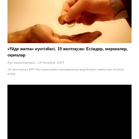
«Үйде жатпа» күнтізбесі. 19 желтоқсан: Есімдер, мерекелер,
оқиғалар
Күн жаңалықтары
19 декабря, 2023
19 желтоқсан БҰҰ бастамасымен халықаралық кедейлерге көмек күні аталып
өтеді