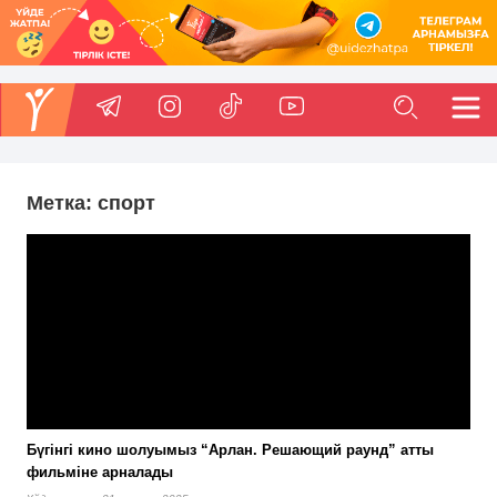
Метка:
спорт
Бүгінгі кино шолуымыз “Арлан. Решающий раунд” атты
фильміне арналады