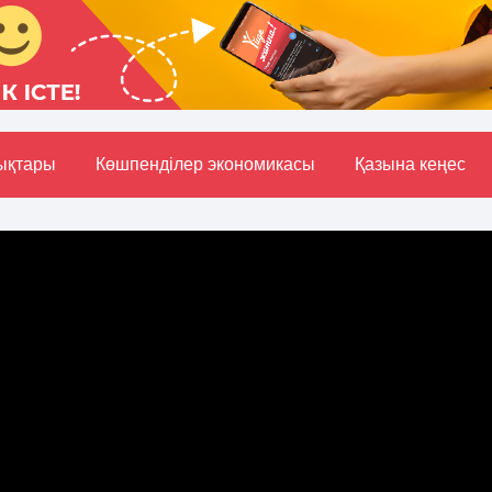
ықтары
Көшпенділер экономикасы
Қазына кеңес