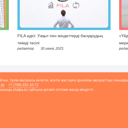
FILA әдісі: Уақыт пен міндеттерді басқарудың
«Үйд
тиімді тәсілі
мере
редактор
30 июня, 2025
реда
айтын, тірлік жасағысы келетін, өсетін жастарға арналған ақпараттық-танымды
.kz
+7 (708) 332-10-72
ғанда zhatpa.kz сайтына активті сілтеме жасау міндетті