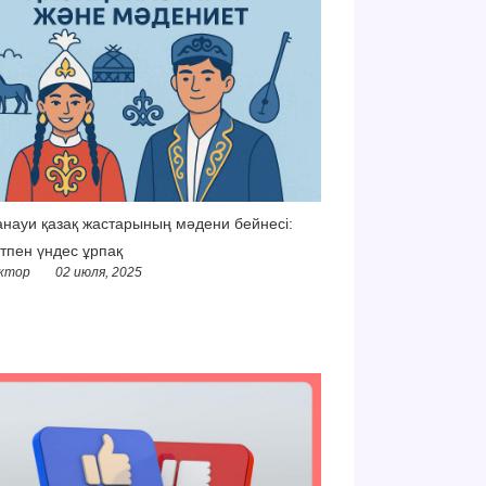
науи қазақ жастарының мәдени бейнесі:
тпен үндес ұрпақ
ктор
02 июля, 2025