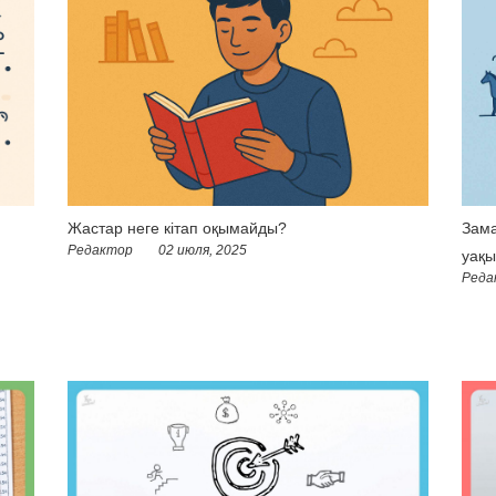
Жастар неге кітап оқымайды?
Зама
Редактор
02 июля, 2025
уақы
Реда