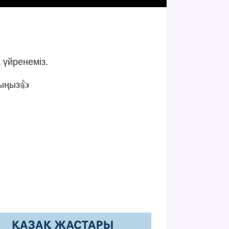
 үйренеміз.
сыңыз👍