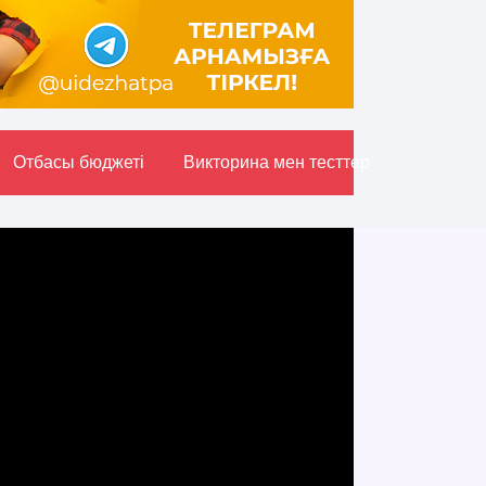
Отбасы бюджетi
Викторина мен тесттер