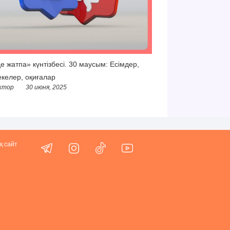
е жатпа» күнтізбесі. 30 маусым: Есімдер,
келер, оқиғалар
ктор
30 июня, 2025
қ сайт