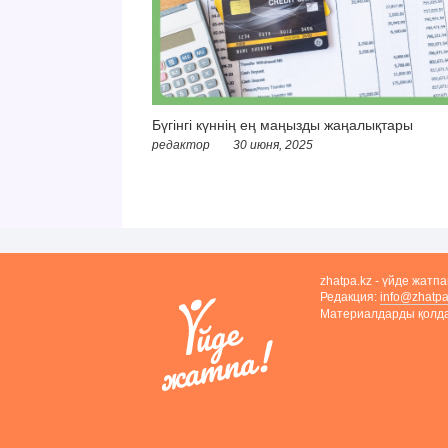
Бүгінгі күннің ең маңызды жаңалықтары
редактор
30 июня, 2025
zhatpa.kz - үйде жатп
Редакция:
info@zhatpa
Материалдарды қолдан