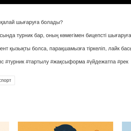
і қалай шығаруға болады?
сында турник бар, оның көмегімен бицепсті шығаруға
ент қызықты болса, парақшамызға тіркеліп, лайк ба
пс #турник #тартылу #жақсыформа #үйдежатпа #рек
спорт