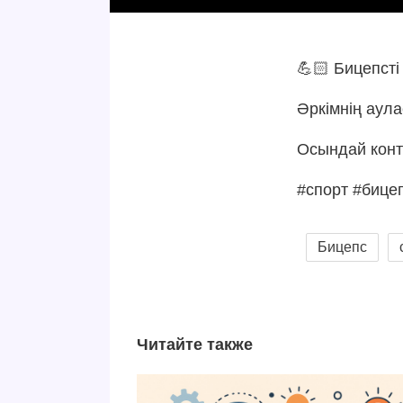
💪🏻 Бицепст
Әркімнің аула
Осындай конт
#спорт #бице
Бицепс
Читайте также