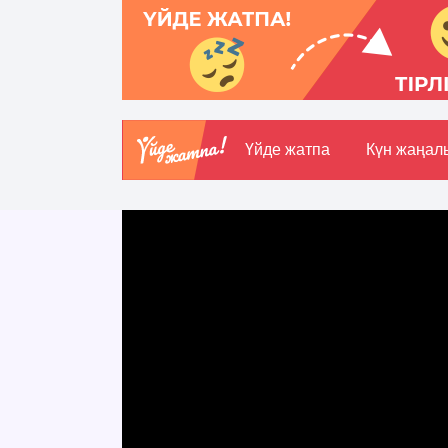
Үйде жатпа
Күн жаңал