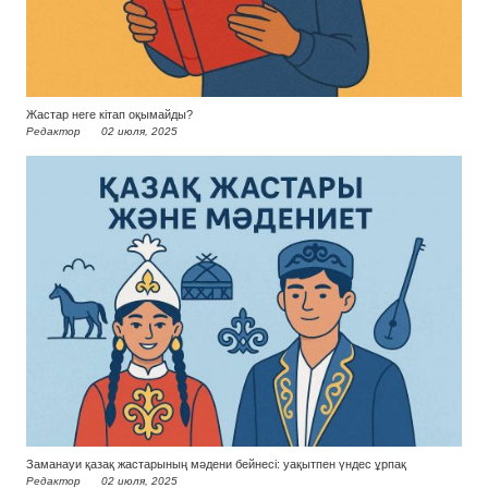
Жастар неге кітап оқымайды?
Редактор
02 июля, 2025
Заманауи қазақ жастарының мәдени бейнесі: уақытпен үндес ұрпақ
Редактор
02 июля, 2025