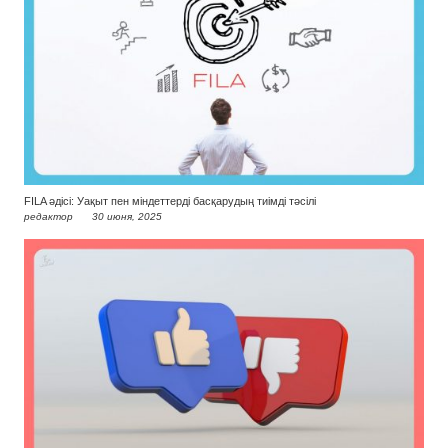
FILA әдісі: Уақыт пен міндеттерді басқарудың тиімді тәсілі
редактор
30 июня, 2025