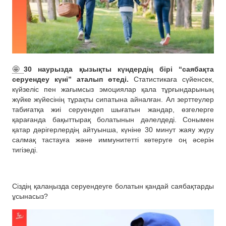
🤩
30 наурызда қызықты күндердің бірі “саябақта
серуендеу күні” аталып өтеді.
Статистикаға сүйенсек,
күйзеліс пен жағымсыз эмоциялар қала тұрғындарының
жүйке жүйесінің тұрақты сипатына айналған. Ал зерттеулер
табиғатқа жиі серуендеп шығатын жандар, өзгелерге
қарағанда бақыттырақ болатынын дәлелдеді. Сонымен
қатар дәрігерлердің айтуынша, күніне 30 минут жаяу жүру
салмақ тастауға және иммунитетті көтеруге оң әсерін
тигізеді.
Сіздің қалаңызда серуендеуге болатын қандай саябақтарды
ұсынасыз?