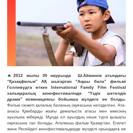
🔥
2012 жылы 30 наурызда
Ш.Айманов атындағы
“Қазақфильм” АҚ шығарған “Аңшы бала” фильмі
Голливудта өткен International Family Film Festival
халықаралық кинофестивалінде “Үздік шетелдік
драма” номинациясы бойынша жүлдеге ие болды.
Фильм сюжеті қалалық баланың оқиғасына негізделген. Ата-
анасы Қамбарды жазғы демалыста атасы мен әжесінің
ауылына жібереді. Мұнда ол ауылдың неше түрлі қызықты
оқиғасына тап болады. Аталмыш фильм Қазақстан, Египет
және Ресейдегі кинофестивальдерде жүлделі орындарға ие