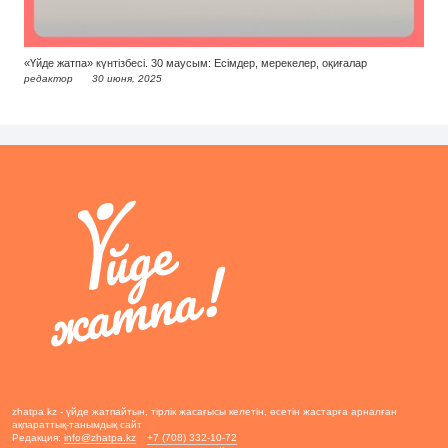
«Үйде жатпа» күнтізбесі. 30 маусым: Есімдер, мерекелер, оқиғалар
редактор
30 июня, 2025
zhatpa.kz - үйде жатпайтын, тірлік жасағысы келетін, өсетін жастарға арналған
ақпараттық-танымдық сайт
Редакция:
info@zhatpa.kz
+7 (708) 332-10-72