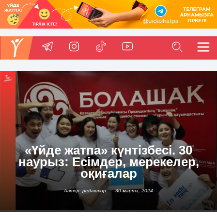
«Үйде жатпа» күнтізбесі. 30
наурыз: Есімдер, мерекелер,
оқиғалар
Автор: редактор
30 марта, 2024