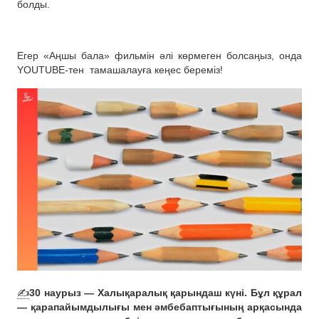
болды.
Егер «Аңшы бала» фильмін әлі көрмеген болсаңыз, онда
YOUTUBE-тен
тамашалауға кеңес береміз!
✍️
30 наурыз — Халықаралық қарындаш күні. Бұл құрал
— қарапайымдылығы мен әмбебаптығының арқасында