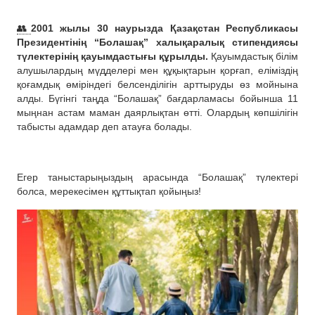
👥
2001 жылы 30 наурызда Қазақстан Республикасы
Президентінің “Болашақ” халықаралық стипендиясы
түлектерінің қауымдастығы құрылды.
Қауымдастық білім
алушылардың мүдделері мен құқықтарын қорғап, еліміздің
қоғамдық өміріндегі белсенділігін арттыруды өз мойнына
алды. Бүгінгі таңда “Болашақ” бағдарламасы бойынша 11
мыңнан астам маман даярлықтан өтті. Олардың көпшілігін
табысты адамдар деп атауға болады.
Егер таныстарыңыздың арасында “Болашақ” түлектері
болса, мерекесімен құттықтап қойыңыз!