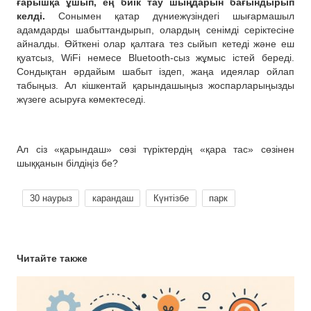
ғарышқа ұшып, ең биік тау шыңдарын бағындырып
келді.
Сонымен қатар дүниежүзіндегі шығармашыл
адамдарды шабыттандырып, олардың сенімді серіктесіне
айналды. Өйткені олар қалтаға тез сыйып кетеді және еш
қуатсыз, WiFi немесе Bluetooth-сыз жұмыс істей береді.
Сондықтан әрдайым шабыт іздеп, жаңа идеялар ойлап
табыңыз. Ал кішкентай қарындашыңыз жоспарларыңызды
жүзеге асыруға көмектеседі.
Ал сіз «қарындаш» сөзі түріктердің «қара тас» сөзінен
шыққанын білдіңіз бе?
30 наурыз
карандаш
Күнтізбе
парк
Читайте также