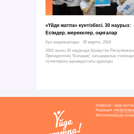
«Үйде жатпа» күнтізбесі. 30 наурыз:
Есімдер, мерекелер, оқиғалар
Күн жаңалықтары
30 марта, 2024
2001 жылы 30 наурызда Қазақстан Республикас
Президентінің “Болашақ” халықаралық стипенд
түлектерінің қауымдастығы құрылды
zhatpa.kz - үйде жатп
Редакция:
info@zhatpa
Материалдарды қолдан