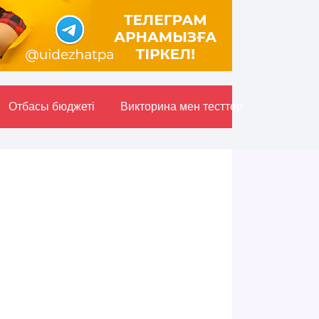
Отбасы бюджетi
Викторина мен тесттер