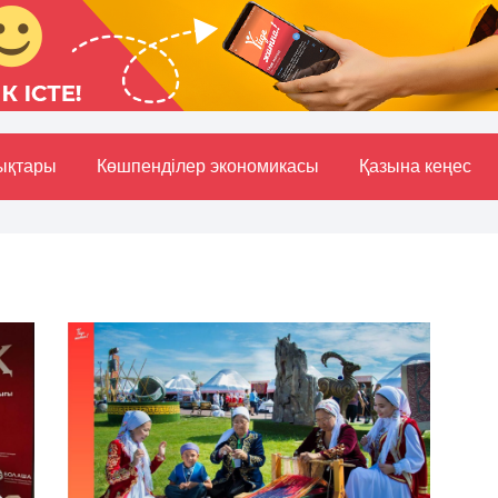
ықтары
Көшпенділер экономикасы
Қазына кеңес