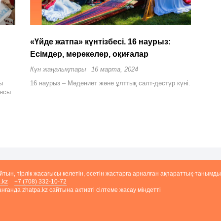
«Үйде жатпа» күнтізбесі. 16 наурыз:
Есімдер, мерекелер, оқиғалар
Күн жаңалықтары
16 марта, 2024
ы
16 наурыз – Мәдениет және ұлттық салт-дәстүр күні.
иясы
айтын, тірлік жасағысы келетін, өсетін жастарға арналған ақпараттық-танымды
.kz
+7 (708) 332-10-72
ғанда zhatpa.kz сайтына активті сілтеме жасау міндетті