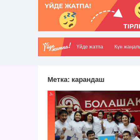
Үйде жатпа
Күн жаңал
Метка:
карандаш