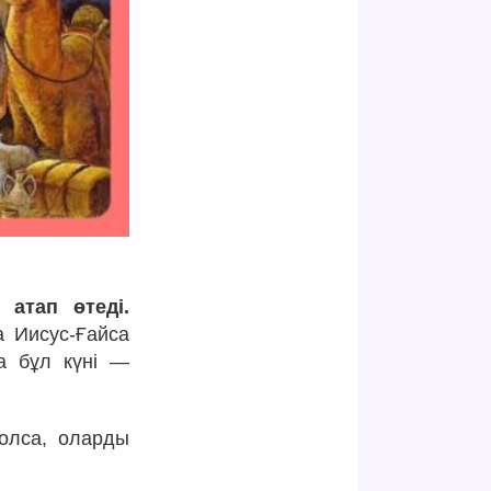
 атап өтеді.
 Иисус-Ғайса
да бұл күні —
олса, оларды