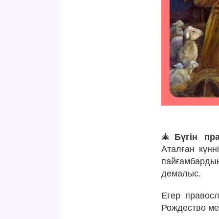
🎄
Бүгін пр
Аталған күн
пайғамбардың
демалыс.
Егер правос
Рождество ме