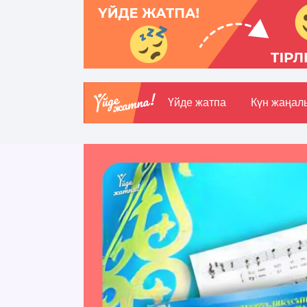
Үйде жатпа
Күн жаңал