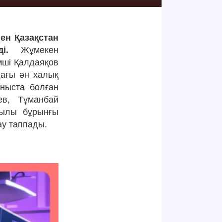
ен Қазақстан
і.
Жұмекен
мші Қалдаяқов
ағы ән халық
ныста болған
ев, Тұманбай
жылы бұрынғы
ау таппады.