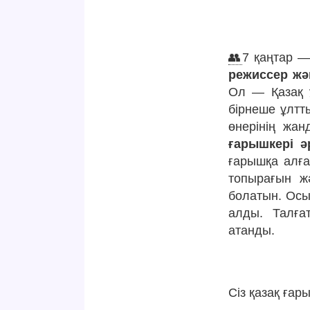
👥
7 қаңтар —
режиссер жән
Ол — Қазақ ұ
бірнеше ұлтт
өнерінің жан
ғарышкері ә
ғарышқа алға
топырағын ж
болатын. Осы
алды. Талға
атанды.
Сіз қазақ ғар