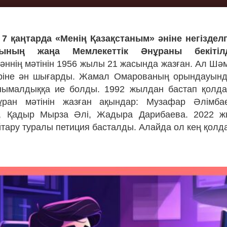
7 қаңтарда «Менің Қазақстаным» әніне негізделг
сының жаңа Мемлекеттік Әнұраны бекітілд
әннің мәтінін 1956 жылы 21 жасында жазған. Ал Шә
ріне ән шығарды. Жамал Омарованың орындауынд
нымалдыққа ие болды. 1992 жылдан бастап қолда
ран мәтінін жазған ақындар: Музафар Әлімба
, Қадыр Мырза Әлі, Жадыра Дарибаева. 2022 
тару туралы петиция басталды. Алайда ол кең қолд