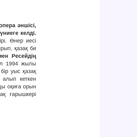
пера әншісі,
үниеге келді.
рі. Өнер иесі
рып, қазақ би
мен Ресейдің
 1994 жылы
бір уыс қазақ
 алып кеткен
ды оқиға орын
ақ ғарышкері