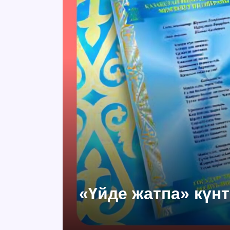
«Үйде жатпа» күнт