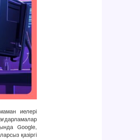
аман иелері
бағдарламалар
ында Google,
ларсыз қазіргі