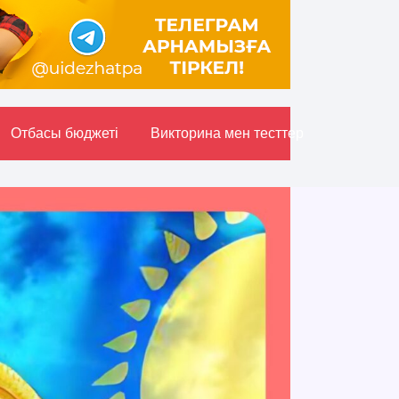
Отбасы бюджетi
Викторина мен тесттер