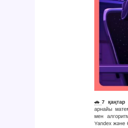
🚗
7 қаңтар
арнайы матем
мен алгорит
Yandex және б