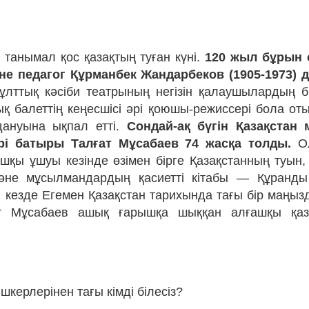
 танымал қос қазақтың туған күні.
120 жыл бұрын о
е педагог Құрманбек Жандарбеков (1905-1973) д
лттық кәсіби театрының негізін қалаушылардың бі
ық балеттің кеңесшісі әрі қоюшы-режиссері бола оты
дануына ықпал етті.
Сондай-ақ бүгін Қазақстан 
рі батыры Талғат Мұсабаев 74 жасқа толды.
Ол
шқы ұшуы кезінде өзімен бірге Қазақстанның туын, 
әне мұсылмандардың қасиетті кітабы — Құранды
 кезде Егемен Қазақстан тарихында тағы бір маңыз
т Мұсабаев ашық ғарышқа шыққан алғашқы қаз
ышкерлерінен тағы кімді білесіз?