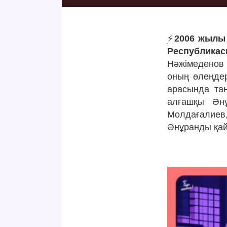
⚡️
2006 жылы 
Республика
Нәжімеденов 
оның өлеңде
арасында та
алғашқы Әнұ
Молдағалиев
Әнұранды қай