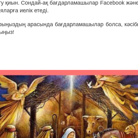
ету қиын. Сондай-ақ бағдарламашылар Facebook және
ларға иелік етеді.
рыңыздың арасында бағдарламашылар болса, кәсіб
йыңыз!