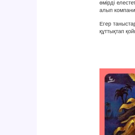
өмірді елест
алып компания
Егер таныста
құттықтап қо