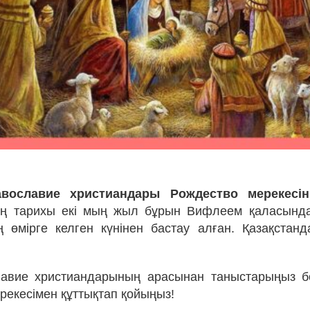
авославие христиандары Рождество мерекесін
нің тарихы екі мың жыл бұрын Вифлеем қаласында
 өмірге келген күнінен бастау алған. Қазақстан
лавие христиандарының арасынан таныстарыңыз б
рекесімен құттықтап қойыңыз!