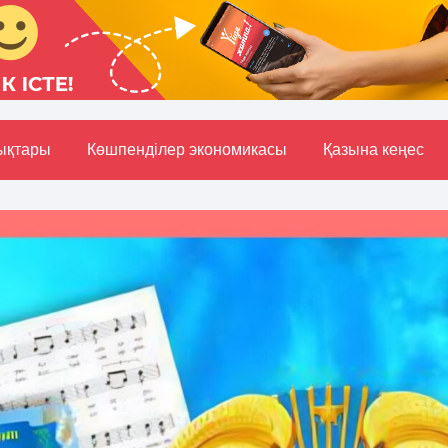
ықтары
Көшпенділер экономикасы
Қазына кеңес