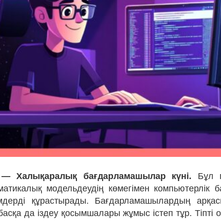
 — Халықаралық бағдарламашылар күні.
Бұл м
атикалық модельдеудің көмегімен компьютерлік 
мдерді құрастырады. Бағдарламашылардың арқас
асқа да іздеу қосымшалары жұмыс істеп тұр. Тіпті о