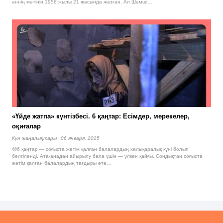
әннің мәтінін 1956 жылы 21 жасында жазған. Ал Шәмші…
«Үйде жатпа» күнтізбесі. 6 қаңтар: Есімдер, мерекелер,
оқиғалар
Күн жаңалықтары
06 января, 2025
😟6 қаңтар — соғыста жетім қалған балалардың халықаралық күні болып
белгіленді. Ата-анадан айырылу бала үшін — үлкен қайғы. Сондықтан соғыста
жетім қалған балалардың тағдыры өте…