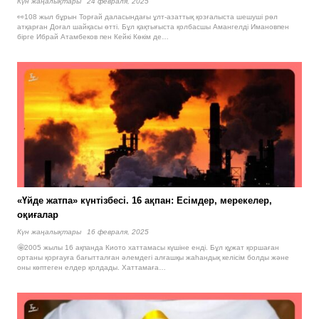
Күн жаңалықтары
24 февраля, 2025
👀108 жыл бұрын Торғай даласындағы ұлт-азаттық қозғалыста шешуші рөл
атқарған Доғал шайқасы өтті. Бұл қақтығыста қолбасшы Амангелді Имановпен
бірге Ибрай Атамбеков пен Кейкі Көкім де…
«Үйде жатпа» күнтізбесі. 16 ақпан: Есімдер, мерекелер,
оқиғалар
Күн жаңалықтары
16 февраля, 2025
🤩2005 жылы 16 ақпанда Киото хаттамасы күшіне енді. Бұл құжат қоршаған
ортаны қорғауға бағытталған әлемдегі алғашқы жаһандық келісім болды және
оны көптеген елдер қолдады. Хаттамаға…