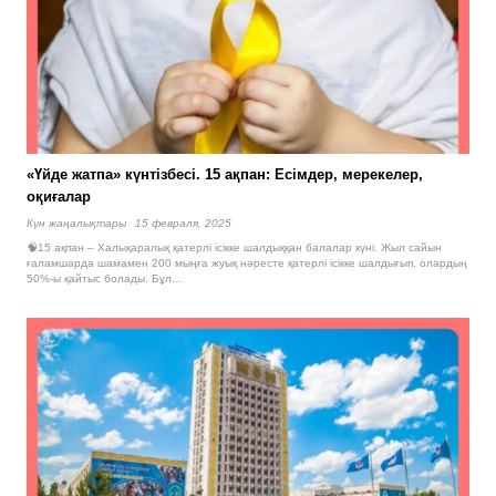
«Үйде жатпа» күнтізбесі. 15 ақпан: Есімдер, мерекелер,
оқиғалар
Күн жаңалықтары
15 февраля, 2025
🧠15 ақпан – Халықаралық қатерлі ісікке шалдыққан балалар күні. Жыл сайын
ғаламшарда шамамен 200 мыңға жуық нәресте қатерлі ісікке шалдығып, олардың
50%-ы қайтыс болады. Бұл…