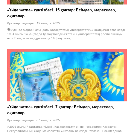
«Үйде жатпа» күнтізбесі. 15 қаңтар: Есімдер, мерекелер,
оқиғалар
Күн жаңалықтары
15 января, 2025
🗣Бүгін әл-Фараби атындағы Қазақ ұлттық университеті 91 жылдығын атап өтеді.
1934 жылы 14 қаңтарда Қазақстандағы жетекші университеттің ресми ашылуы
өтті. Бүгінде оның құрамында 16 факультет,…
«Үйде жатпа» күнтізбесі. 7 қаңтар: Есімдер, мерекелер,
оқиғалар
Күн жаңалықтары
07 января, 2025
⚡️2006 жылы 7 қаңтарда «Менің Қазақстаным» әніне негізделген Қазақстан
Республикасының жаңа Мемлекеттік Әнұраны бекітілді. Жұмекен Нәжімеденов