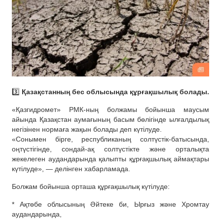
3️⃣
Қазақстанның бес облысында құрғақшылық болады.
«Қазгидромет» РМК-ның болжамы бойынша маусым
айында Қазақстан аумағының басым бөлігінде ылғалдылық
негізінен нормаға жақын болады деп күтілуде.
«Сонымен бірге, республиканың солтүстік-батысында,
оңтүстігінде, сондай-ақ солтүстікте және орталықта
жекелеген аудандарында қалыпты құрғақшылық аймақтары
күтілуде», — делінген хабарламада.
Болжам бойынша орташа құрғақшылық күтілуде:
* Ақтөбе облысының Әйтеке би, Ырғыз және Хромтау
аудандарында,