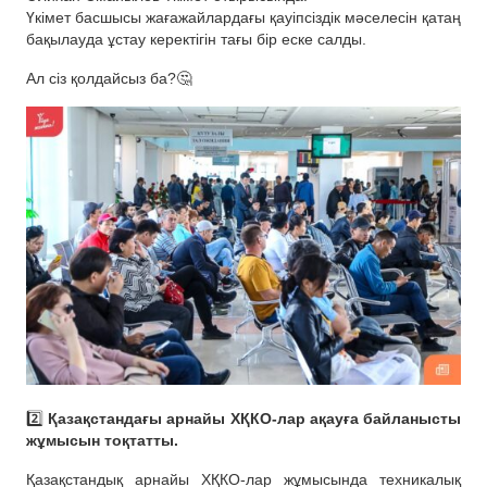
Үкімет басшысы жағажайлардағы қауіпсіздік мәселесін қатаң
бақылауда ұстау керектігін тағы бір еске салды.
Ал сіз қолдайсыз ба?🤔
2️⃣
Қазақстандағы арнайы ХҚКО-лар ақауға байланысты
жұмысын тоқтатты.
Қазақстандық арнайы ХҚКО-лар жұмысында техникалық