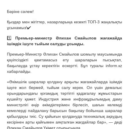
Бәріне сәлем!
Қыздар мен жігіттер, назарларыңа кезекті ТОП-3 жаңалықты
ұсынамыз!✔️
1️⃣
Премьер-министр Әлихан Смайылов жағажайда
ішімдік ішуге тыйым салуды ұсынды.
Премьер-Министр Әлихан Смайылов шомылу маусымында
қауіпсіздікті қамтамасыз ету шараларын пысықтап,
бақылауда ұстау керектігін ескертті. Бұл туралы inform.кz
хабарлайды.
«Әкімшілік шаралар қолдану арқылы жағажайларда ішімдік
ішуге жол бермей, тыйым салу керек. Ол үшін демалыс
орындарындағы қоғамдық тәртіпті қадағалау жұмыстарын
күшейту қажет. Индустрия және инфрақұрылымдық даму
министрлігі өңір әкімдіктерімен бірлесіп, шағын көлемді
кемелерді пайдалану барысын бақылау бойынша шаралар
қабылдауы тиіс. Су қайығын қолдануда техникалық ақаудың
кесірінен арты қайғымен аяқталған жағдайлар бар», — деді
Әлихан Смайылов Үкімет отырысында.