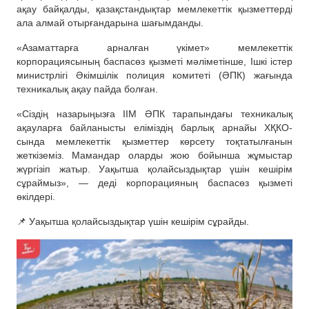
ақау байқалды, қазақстандықтар мемлекеттік қызметтерді
ала алмай отырғандарына шағымданды.
«Азаматтарға арналған үкімет» мемлекеттік
корпорациясының баспасөз қызметі мәліметінше, Ішкі істер
министрлігі Әкімшілік полиция комитеті (ӘПК) жағында
техникалық ақау пайда болған.
«Сіздің назарыңызға ІІМ ӘПК тарапындағы техникалық
ақауларға байланысты еліміздің барлық арнайы ХҚКО-
сында мемлекеттік қызметтер көрсету тоқтатылғанын
жеткіземіз. Мамандар оларды жою бойынша жұмыстар
жүргізіп жатыр. Уақытша қолайсыздықтар үшін кешірім
сұраймыз», — деді корпорацияның баспасөз қызметі
өкілдері.
📌 Уақытша қолайсыздықтар үшін кешірім сұрайды.