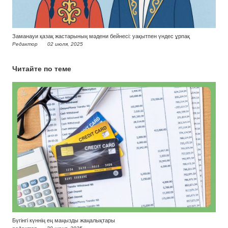
Заманауи қазақ жастарының мәдени бейнесі: уақытпен үндес ұрпақ
Редактор
02 июля, 2025
Читайте по теме
Бүгінгі күннің ең маңызды жаңалықтары