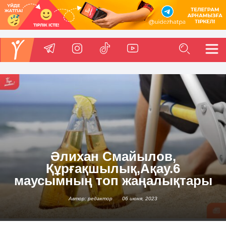
Әлихан Смайылов,
Құрғақшылық,Ақау.6
маусымның топ жаңалықтары
Автор: редактор
06 июня, 2023