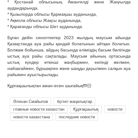
* Қостанай облысының Амангелді және Жаңғылда
аудандарында,
* Қызылорда облысы Қармақшы ауданында,
* Ақмола облысы Жақсы ауданында,
* Қарағанды облысы Шет ауданында.
Бұған дейін синоптиктер 2023 жылдың маусым айында
Қазақстанда ауа райы қандай болатынын айтқан болатын.
Болжам бойынша, айдың басында еліміздің басым бөлігінде
ыстық ауа райы сақталады. Маусым айының ортасында
ыстық күндер өткінші жаңбырмен, екпінді желмен,
найзағаймен, бұршақпен және шаңды дауылмен салқын ауа
райымен ауыстырылады.
Құрғақшылықтан аман-есен шығайық🤲🏻
Әлихан Смайылов
бүгінгі жаңалықтар
главные новости казахстан
Құрғақшылық
новости
новости казахстана
последние новости