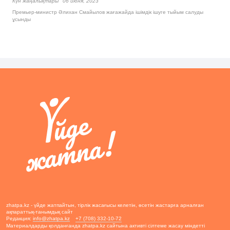
Күн жаңалықтары
06 июня, 2023
Премьер-министр Әлихан Смайылов жағажайда ішімдік ішуге тыйым салуды
ұсынды
zhatpa.kz - үйде жатпайтын, тірлік жасағысы келетін, өсетін жастарға арналған
ақпараттық-танымдық сайт
Редакция:
info@zhatpa.kz
+7 (708) 332-10-72
Материалдарды қолданғанда zhatpa.kz сайтына активті сілтеме жасау міндетті