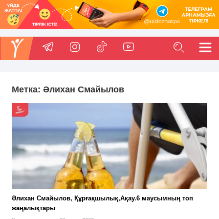
Метка:
Әлихан Смайылов
Әлихан Смайылов, Құрғақшылық,Ақау.6 маусымның топ
жаңалықтары