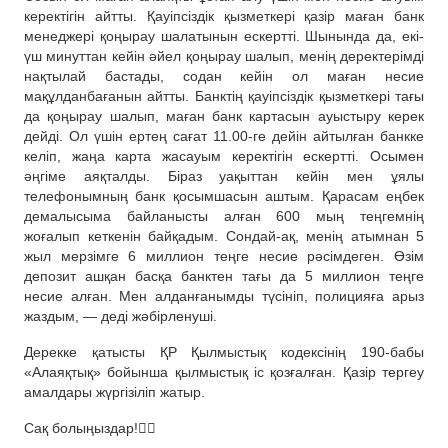
керектігін айтты. Қауіпсіздік қызметкері қазір маған банк
менеджері қоңырау шалатынын ескертті. Шынында да, екі-
үш минуттан кейін әйел қоңырау шалып, менің деректерімді
нақтылай бастады, содан кейін ол маған несие
мақұлданбағанын айтты. Банктің қауіпсіздік қызметкері тағы
да қоңырау шалып, маған банк картасын ауыстыру керек
дейді. Ол үшін ертең сағат 11.00-ге дейін айтылған банкке
келіп, жаңа карта жасауым керектігін ескертті. Осымен
әңгіме аяқталды. Біраз уақыттан кейін мен ұялы
телефонымның банк қосымшасын аштым. Қарасам еңбек
демалысыма байланысты алған 600 мың теңгемнің
жоғалып кеткенін байқадым. Сондай-ақ, менің атымнан 5
жыл мерзімге 6 миллион теңге несие рәсімдеген. Өзім
депозит ашқан басқа банктен тағы да 5 миллион теңге
несие алған. Мен алданғанымды түсініп, полицияға арыз
жаздым, — деді жәбірленуші.
Дерекке қатысты ҚР Қылмыстық кодексінің 190-бабы
«Алаяқтық» бойынша қылмыстық іс қозғалған. Қазір тергеу
амалдары жүргізіліп жатыр.
Сақ болыңыздар!☝🏻