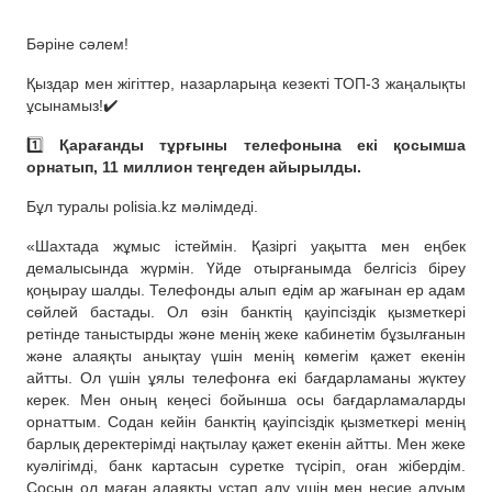
Бәріне сәлем!
Қыздар мен жігіттер, назарларыңа кезекті ТОП-3 жаңалықты
ұсынамыз!✔️
1️⃣
Қарағанды тұрғыны телефонына екі қосымша
орнатып, 11 миллион теңгеден айырылды.
Бұл туралы polisia.kz мәлімдеді.
«Шахтада жұмыс істеймін. Қазіргі уақытта мен еңбек
демалысында жүрмін. Үйде отырғанымда белгісіз біреу
қоңырау шалды. Телефонды алып едім ар жағынан ер адам
сөйлей бастады. Ол өзін банктің қауіпсіздік қызметкері
ретінде таныстырды және менің жеке кабинетім бұзылғанын
және алаяқты анықтау үшін менің көмегім қажет екенін
айтты. Ол үшін ұялы телефонға екі бағдарламаны жүктеу
керек. Мен оның кеңесі бойынша осы бағдарламаларды
орнаттым. Содан кейін банктің қауіпсіздік қызметкері менің
барлық деректерімді нақтылау қажет екенін айтты. Мен жеке
куәлігімді, банк картасын суретке түсіріп, оған жібердім.
Сосын ол маған алаяқты ұстап алу үшін мен несие алуым