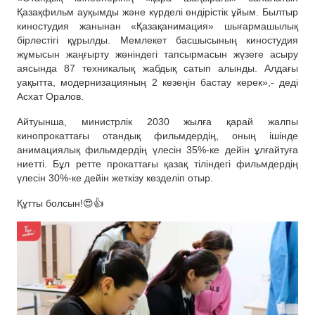
Қазақфильм ауқымды және күрделі өндірістік ұйым. Былтыр
киностудия жанынан «Қазақанимация» шығармашылық
бірлестігі құрылды. Мемлекет басшысының киностудия
жұмысын жаңғырту жөніндегі тапсырмасын жүзеге асыру
аясында 87 техникалық жабдық сатып алынды. Алдағы
уақытта, модернизацияның 2 кезеңін бастау керек»,- деді
Асхат Оралов.
Айтуынша, министрлік 2030 жылға қарай жалпы
кинопрокаттағы отандық фильмдердің, оның ішінде
анимациялық фильмдердің үлесін 35%-ке дейін ұлғайтуға
ниетті. Бұл ретте прокаттағы қазақ тіліндегі фильмдердің
үлесін 30%-ке дейін жеткізу көзделіп отыр.
Құтты болсын!😍👍