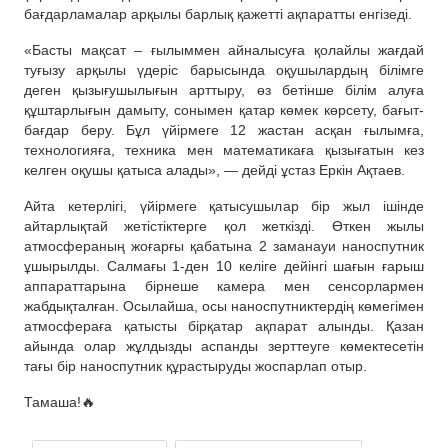
бағдарламалар арқылы барлық қажетті ақпаратты енгізеді.
«Басты мақсат – ғылыммен айналысуға қолайлы жағдай
туғызу арқылы үдеріс барысында оқушылардың білімге
деген қызығушылығын арттыру, өз бетінше білім алуға
құштарлығын дамыту, сонымен қатар көмек көрсету, бағыт-
бағдар беру. Бұл үйірмеге 12 жастан асқан ғылымға,
технологияға, техника мен математикаға қызығатын кез
келген оқушы қатыса алады», — дейді ұстаз Еркін Ақтаев.
Айта кетерлігі, үйірмеге қатысушылар бір жыл ішінде
айтарлықтай жетістіктерге қол жеткізді. Өткен жылы
атмосфераның жоғарғы қабатына 2 заманауи наноспутник
ұшырылды. Салмағы 1-ден 10 келіге дейінгі шағын ғарыш
аппараттарына бірнеше камера мен сенсорлармен
жабдықталған. Осылайша, осы наноспутниктердің көмегімен
атмосфераға қатысты бірқатар ақпарат алынды. Қазан
айында олар жұлдызды аспанды зерттеуге көмектесетін
тағы бір наноспутник құрастыруды жоспарлап отыр.
Тамаша!🔥