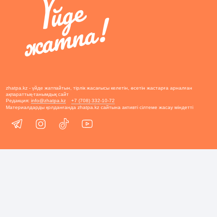
zhatpa.kz - үйде жатпайтын, тірлік жасағысы келетін, өсетін жастарға арналған
ақпараттық-танымдық сайт
Редакция:
info@zhatpa.kz
+7 (708) 332-10-72
Материалдарды қолданғанда zhatpa.kz сайтына активті сілтеме жасау міндетті