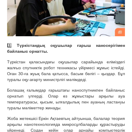
3️⃣
Түркістандық оқушылар ғарыш наносерігімен
байланыс орнатты.
Түркістан қаласындағы оқушылар сарайында еліміздегі
жалғыз спутниктік робот техникасы үйірмесі жұмыс істейді.
Оған 30-ға жуық бала қатысса, басым бөлігі – қыздар. Бұл
туралы оқу-ағарту министрлігі мәлімдеді.
Болашақ ғалымдар ғарыштағы наноспутникпен байланыс
орнатып үлгерді. Олар өз жұмыстары арқылы ауа
температурасы, қысым, ылғалдылық пен ауаның ластануы
туралы мәліметтер жинады.
Жоба жетекшісі Еркін Ақтаевтың айтуынша, балалар теория
арқылы нанотехнологияда микросұлбаларды құрастыруды
үйренеді. Содан кейін олар арнайы компьютерлік