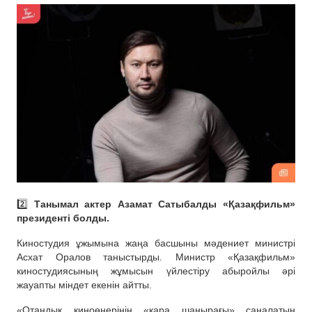
2️⃣
Танымал актер Азамат Сатыбалды «Қазақфильм»
президенті болды.
Киностудия ұжымына жаңа басшыны мәдениет министрі
Асхат Оралов таныстырды. Министр «Қазақфильм»
киностудиясының жұмысын үйлестіру абыройлы әрі
жауапты міндет екенін айтты.
«Отандық киноөнерінің «қара шаңырағы» саналатын