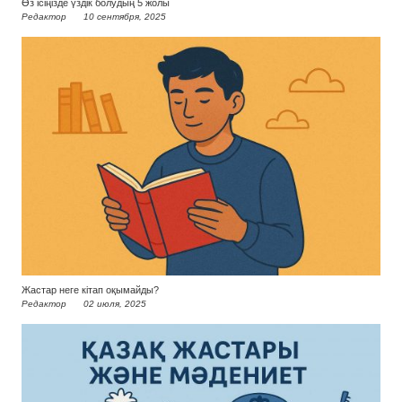
Өз ісіңізде үздік болудың 5 жолы
Редактор
10 сентября, 2025
Жастар неге кітап оқымайды?
Редактор
02 июля, 2025