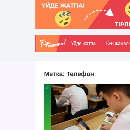
Үйде жатпа
Күн жаңал
Метка:
Телефон