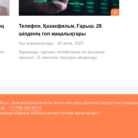
ың
Телефон, Қазахфильм, Ғарыш. 28
шілденің топ жаңалықтары
Күн жаңалықтары
28 июля, 2023
фон
Қарағанды тұрғыны телефонына екі қосымша
орнатып, 11 миллион теңгеден айырылды
айтын, тірлік жасағысы келетін, өсетін жастарға арналған ақпараттық-танымды
.kz
+7 (708) 332-10-72
ғанда zhatpa.kz сайтына активті сілтеме жасау міндетті