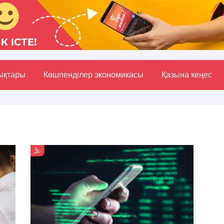
ықтары
Көшпенділер экономикасы
Қазына кеңес