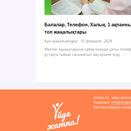
Балалар, Телефон, Халық. 1 ақпанн
топ жаңалықтары
Күн жаңалықтары
01 февраля, 2024
Мектеп оқушыларына сабақ кезінде ұялы теле
ұстауға тыйым салынатын заң күшіне енді
zhatpa.kz - үйде жатп
Редакция:
info@zhatpa
Материалдарды қолдан