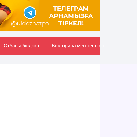
Отбасы бюджетi
Викторина мен тесттер