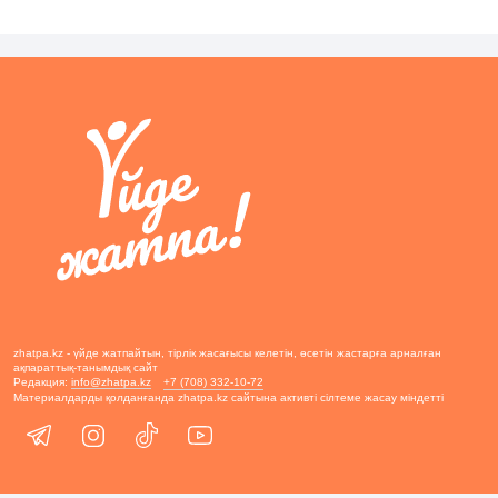
zhatpa.kz - үйде жатпайтын, тірлік жасағысы келетін, өсетін жастарға арналған
ақпараттық-танымдық сайт
Редакция:
info@zhatpa.kz
+7 (708) 332-10-72
Материалдарды қолданғанда zhatpa.kz сайтына активті сілтеме жасау міндетті