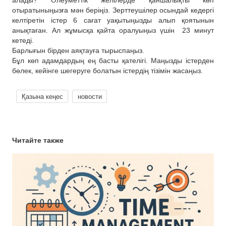
алады? Әлеуметтік желілерде қаншалықты көп
отыратыныңызға мән беріңіз. Зерттеушілер осындай кедергі
келтіретін істер 6 сағат уақытыңызды алып қоятынын
анықтаған. Ал жұмысқа қайта оралуыңыз үшін 23 минут
кетеді.
Барлығын бірден аяқтауға тырыспаңыз.
Бұл көп адамдардың ең басты қателігі. Маңызды істерден
бөлек, кейінге шегеруге болатын істердің тізімін жасаңыз.
Қазына кеңес
новости
Читайте также