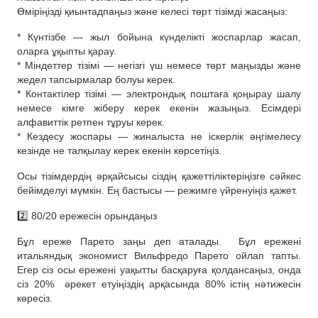
Өміріңізді қиынтадпаңыз және келесі төрт тізімді жасаңыз:
* Күнтізбе — жыл бойына күнделікті жоспарлар жасап,
оларға ұқыпты қарау.
* Міндеттер тізімі — негізгі үш немесе төрт маңызды және
жедел тапсырмалар болуы керек.
* Контактілер тізімі — электрондық поштаға қоңырау шалу
немесе кімге жіберу керек екенін жазыңыз. Есімдері
алфавиттік ретпен тұруы керек.
* Кездесу жоспары — жиналыста не іскерлік әңгімелесу
кезінде не талқылау керек екенін көрсетіңіз.
Осы тізімдердің әрқайсысы сіздің қажеттіліктеріңізге сәйкес
бейімделуі мүмкін. Ең бастысы — режимге үйренуіңіз қажет.
2️⃣ 80/20 ережесін орындаңыз
Бұл ереже Парето заңы деп аталады. Бұл ережені
итальяндық экономист Вильфредо Парето ойлап тапты.
Егер сіз осы ережені уақытты басқаруға қолдансаңыз, онда
сіз 20% әрекет етуіңіздің арқасында 80% істің нәтижесін
көресіз.