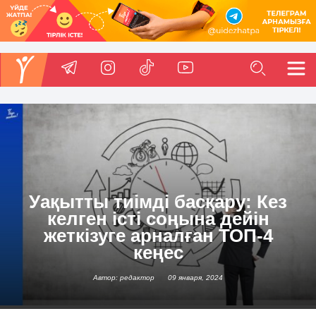
Уақытты тиімді басқару: Кез
келген істі соңына дейін
жеткізуге арналған ТОП-4
кеңес
Автор: редактор
09 января, 2024