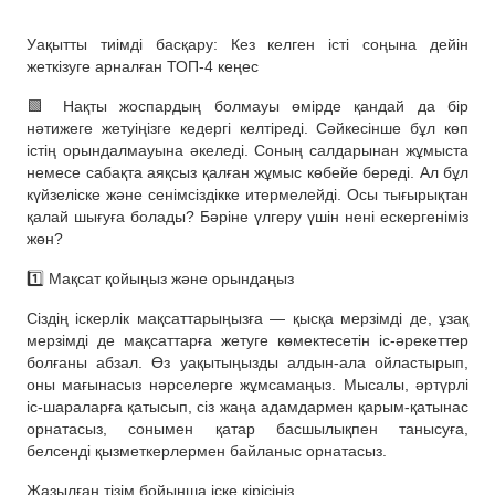
Уақытты тиімді басқару: Кез келген істі соңына дейін
жеткізуге арналған ТОП-4 кеңес
🟩 Нақты жоспардың болмауы өмірде қандай да бір
нәтижеге жетуіңізге кедергі келтіреді. Сәйкесінше бұл көп
істің орындалмауына әкеледі. Соның салдарынан жұмыста
немесе сабақта аяқсыз қалған жұмыс көбейе береді. Ал бұл
күйзеліске және сенімсіздікке итермелейді. Осы тығырықтан
қалай шығуға болады? Бәріне үлгеру үшін нені ескергеніміз
жөн?
1️⃣ Мақсат қойыңыз және орындаңыз
Сіздің іскерлік мақсаттарыңызға — қысқа мерзімді де, ұзақ
мерзімді де мақсаттарға жетуге көмектесетін іс-әрекеттер
болғаны абзал. Өз уақытыңызды алдын-ала ойластырып,
оны мағынасыз нәрселерге жұмсамаңыз. Мысалы, әртүрлі
іс-шараларға қатысып, сіз жаңа адамдармен қарым-қатынас
орнатасыз, сонымен қатар басшылықпен танысуға,
белсенді қызметкерлермен байланыс орнатасыз.
Жазылған тізім бойынша іске кірісіңіз