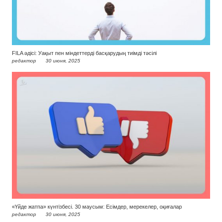
FILA әдісі: Уақыт пен міндеттерді басқарудың тиімді тәсілі
редактор
30 июня, 2025
«Үйде жатпа» күнтізбесі. 30 маусым: Есімдер, мерекелер, оқиғалар
редактор
30 июня, 2025