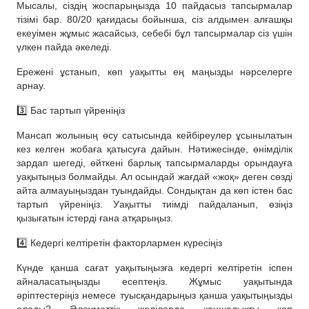
Мысалы, сіздің жоспарыңызда 10 пайдасыз тапсырмалар
тізімі бар. 80/20 қағидасы бойынша, сіз алдымен алғашқы
екеуімен жұмыс жасайсыз, себебі бұл тапсырмалар сіз үшін
үлкен пайда әкеледі.
Ережені ұстанып, көп уақытты ең маңызды нәрселерге
арнау.
3️⃣ Бас тартып үйреніңіз
Мансап жолының өсу сатысында кейбіреулер ұсынылатын
кез келген жобаға қатысуға дайын. Нәтижесінде, өнімділік
зардап шегеді, өйткені барлық тапсырмаларды орындауға
уақытыңыз болмайды. Ал осындай жағдай «жоқ» деген сөзді
айта алмауыңыздан туындайды. Сондықтан да көп істен бас
тартып үйреніңіз. Уақытты тиімді пайдаланып, өзіңіз
қызығатын істерді ғана атқарыңыз.
4️⃣ Кедергі келтіретін факторлармен күресіңіз
Күнде қанша сағат уақытыңызға кедергі келтіретін іспен
айналасатыңызды есептеңіз. Жұмыс уақытында
әріптестеріңіз немесе туысқандарыңыз қанша уақытыңызды