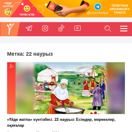
Метка:
22 наурыз
«Үйде жатпа» күнтізбесі. 22 наурыз: Есімдер, мерекелер,
оқиғалар