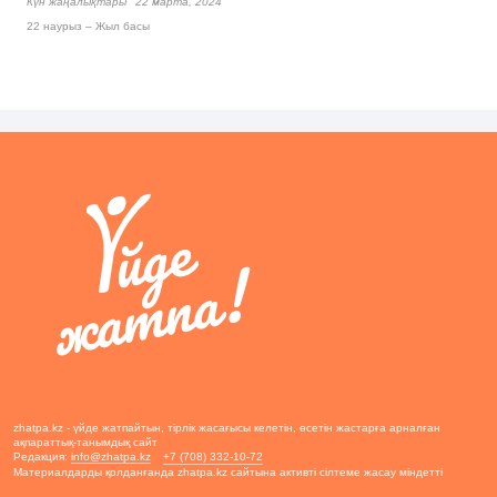
Күн жаңалықтары
22 марта, 2024
22 наурыз – Жыл басы
zhatpa.kz - үйде жатпайтын, тірлік жасағысы келетін, өсетін жастарға арналған
ақпараттық-танымдық сайт
Редакция:
info@zhatpa.kz
+7 (708) 332-10-72
Материалдарды қолданғанда zhatpa.kz сайтына активті сілтеме жасау міндетті