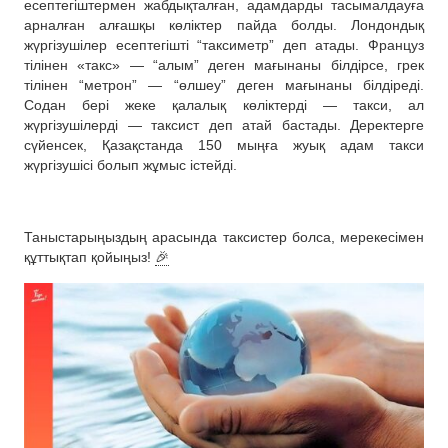
есептегіштермен жабдықталған, адамдарды тасымалдауға
арналған алғашқы көліктер пайда болды. Лондондық
жүргізушілер есептегішті “таксиметр” деп атады. Француз
тілінен «такс» — “алым” деген мағынаны білдірсе, грек
тілінен “метрон” — “өлшеу” деген мағынаны білдіреді.
Содан бері жеке қалалық көліктерді — такси, ал
жүргізушілерді — таксист деп атай бастады. Деректерге
сүйенсек, Қазақстанда 150 мыңға жуық адам такси
жүргізушісі болып жұмыс істейді.
Таныстарыңыздың арасында таксистер болса, мерекесімен
құттықтап қойыңыз!
🎉