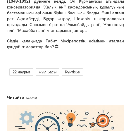
(1949-1992) дүниеге келді.
Ол Құрманғазы атындағы
консерваторияда “Халық әні” кафедрасының құрылуының
бастамашысы әрі оның бірінші басшысы болды. Әнші алғаш
рет Ақтамберді, Бұқар жырау, Шәкәрім шығармаларын
орындады. Сонымен бірге ол “Ақылбайдың әні”, “Ғашықтың
тілі”, “Махаббат әні” кітаптарының авторы.
Сіздің қалаңызда Ғабит Мүсіреповтің есімімен аталған
қандай ғимараттар бар?🏛
22 наурыз
жыл басы
Күнтізбе
Читайте также