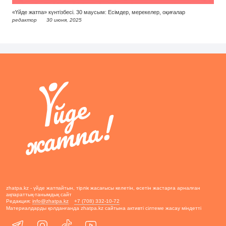
«Үйде жатпа» күнтізбесі. 30 маусым: Есімдер, мерекелер, оқиғалар
редактор
30 июня, 2025
zhatpa.kz - үйде жатпайтын, тірлік жасағысы келетін, өсетін жастарға арналған
ақпараттық-танымдық сайт
Редакция:
info@zhatpa.kz
+7 (708) 332-10-72
Материалдарды қолданғанда zhatpa.kz сайтына активті сілтеме жасау міндетті