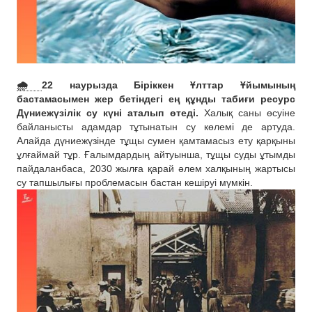
🌧
22 наурызда Біріккен Ұлттар Ұйымының
бастамасымен жер бетіндегі ең құнды табиғи ресурс
Дүниежүзілік су күні аталып өтеді.
Халық саны өсуіне
байланысты адамдар тұтынатын су көлемі де артуда.
Алайда дүниежүзінде тұщы сумен қамтамасыз ету қарқыны
ұлғаймай тұр. Ғалымдардың айтуынша, тұщы суды ұтымды
пайдаланбаса, 2030 жылға қарай әлем халқының жартысы
су тапшылығы проблемасын бастан кешіруі мүмкін.