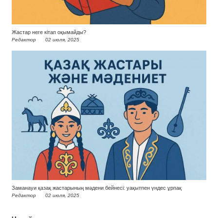
Жастар неге кітап оқымайды?
Редактор
02 июля, 2025
Заманауи қазақ жастарының мәдени бейнесі: уақытпен үндес ұрпақ
Редактор
02 июля, 2025