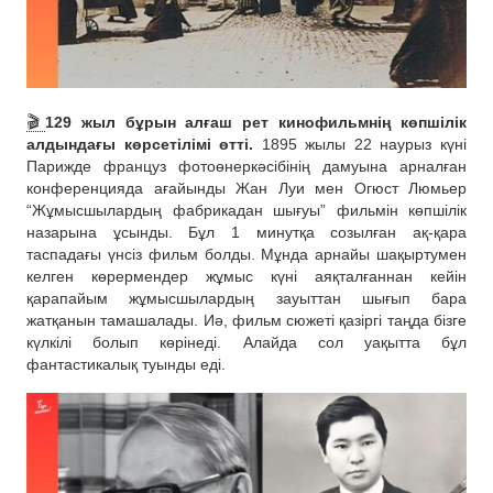
🎬
129 жыл бұрын алғаш рет кинофильмнің көпшілік
алдындағы көрсетілімі өтті.
1895 жылы 22 наурыз күні
Парижде француз фотоөнеркәсібінің дамуына арналған
конференцияда ағайынды Жан Луи мен Огюст Люмьер
“Жұмысшылардың фабрикадан шығуы” фильмін көпшілік
назарына ұсынды. Бұл 1 минутқа созылған ақ-қара
таспадағы үнсіз фильм болды. Мұнда арнайы шақыртумен
келген көрермендер жұмыс күні аяқталғаннан кейін
қарапайым жұмысшылардың зауыттан шығып бара
жатқанын тамашалады. Иә, фильм сюжеті қазіргі таңда бізге
күлкілі болып көрінеді. Алайда сол уақытта бұл
фантастикалық туынды еді.