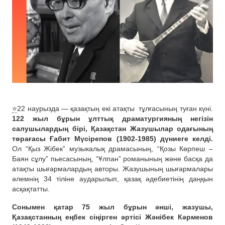
⭐️
22 наурызда — қазақтың екі атақты
тұлғасының туған күні.
122 жыл бұрын ұлттық драматургияның негізін
салушылардың бірі, Қазақстан Жазушылар одағының
төрағасы Ғабит Мүсірепов (1902-1985) дүниеге келді.
Ол “Қыз Жібек” музыкалық драмасының, “Қозы Көрпеш –
Баян сұлу” пьесасының, “Ұлпан” романының және басқа да
атақты шығармалардың авторы. Жазушының шығармалары
әлемнің 34 тіліне аударылып, қазақ әдебиетінің даңқын
асқақтатты.
Сонымен қатар 75 жыл бұрын әнші, жазушы,
Қазақстанның еңбек сіңірген әртісі Жәнібек Кәрменов