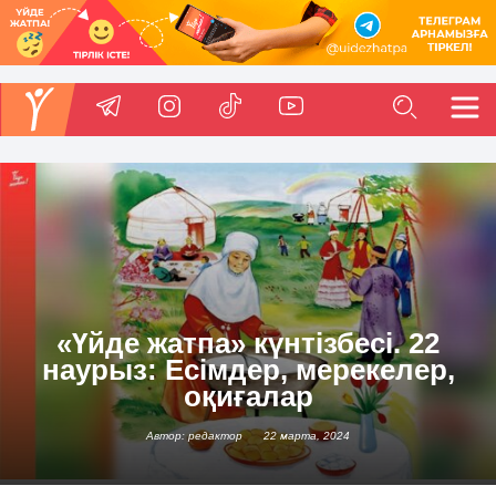
«Үйде жатпа» күнтізбесі. 22
наурыз: Есімдер, мерекелер,
оқиғалар
Автор: редактор
22 марта, 2024