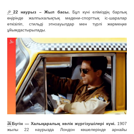
🎉
22 наурыз – Жыл басы.
Бұл күні еліміздің барлық
өңірінде жалпыхалықтық мәдени-спорттық іс-шаралар
өткізіліп, стильді этноауылдар мен түрлі жәрмеңке
ұйымдастырылады.
🚕
Бүгін — Халықаралық көлік жүргізушілері күні.
1907
жылы 22 наурызда Лондон көшелерінде арнайы