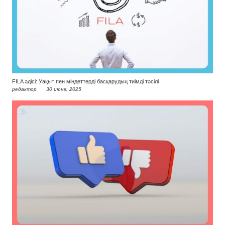
FILA әдісі: Уақыт пен міндеттерді басқарудың тиімді тәсілі
редактор
30 июня, 2025