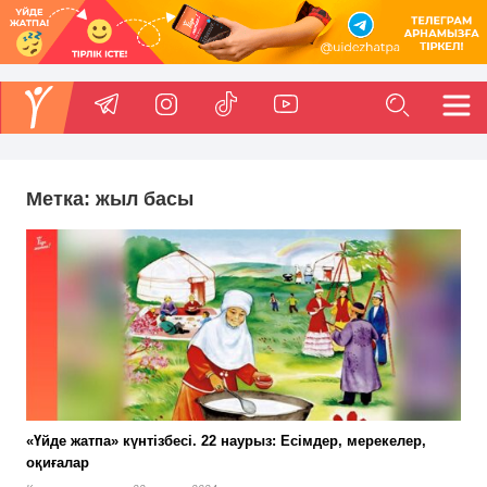
Метка:
жыл басы
«Үйде жатпа» күнтізбесі. 22 наурыз: Есімдер, мерекелер,
оқиғалар