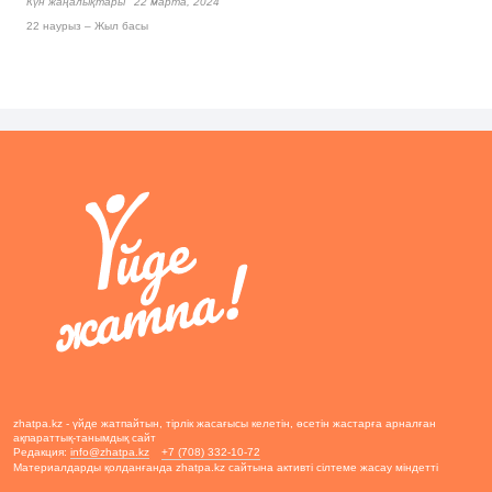
Күн жаңалықтары
22 марта, 2024
22 наурыз – Жыл басы
zhatpa.kz - үйде жатпайтын, тірлік жасағысы келетін, өсетін жастарға арналған
ақпараттық-танымдық сайт
Редакция:
info@zhatpa.kz
+7 (708) 332-10-72
Материалдарды қолданғанда zhatpa.kz сайтына активті сілтеме жасау міндетті