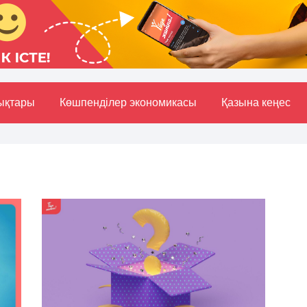
ықтары
Көшпенділер экономикасы
Қазына кеңес