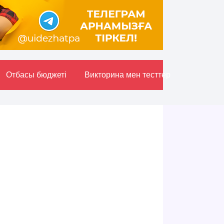
Отбасы бюджетi
Викторина мен тесттер