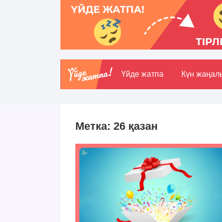
Үйде жатпа
Күн жаңал
Метка:
26 қазан