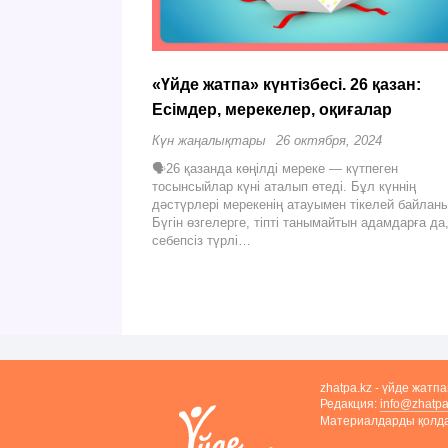
«Үйде жатпа» күнтізбесі. 26 қазан:
Есімдер, мерекелер, оқиғалар
Күн жаңалықтары
26 октября, 2024
🗣26 қазанда көңілді мереке — күтпеген
тосынсыйлар күні аталып өтеді. Бұл күннің
дәстүрлері мерекенің атауымен тікелей байлан
Бүгін өзгелерге, тіпті танымайтын адамдарға да
себепсіз түрлі…
zhatpa.kz - үйде жатп
Редакция:
info@zhatpa
Материалдарды қолдан