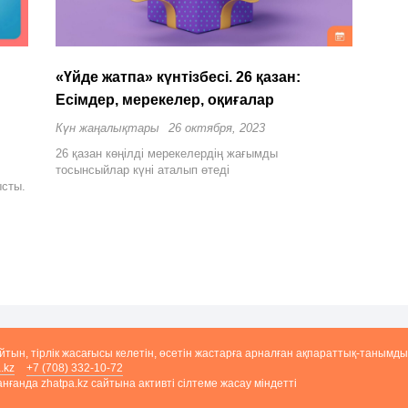
«Үйде жатпа» күнтізбесі. 26 қазан:
Есімдер, мерекелер, оқиғалар
Күн жаңалықтары
26 октября, 2023
26 қазан көңілді мерекелердің жағымды
тосынсыйлар күні аталып өтеді
ысты.
,
айтын, тірлік жасағысы келетін, өсетін жастарға арналған ақпараттық-танымды
.kz
+7 (708) 332-10-72
ғанда zhatpa.kz сайтына активті сілтеме жасау міндетті