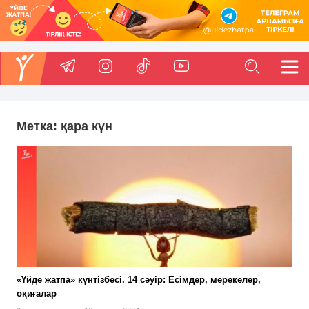
Метка:
қара күн
«Үйде жатпа» күнтізбесі. 14 сәуір: Есімдер, мерекелер,
оқиғалар