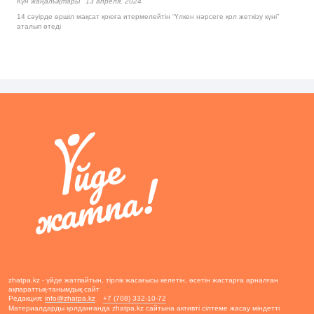
Күн жаңалықтары
13 апреля, 2024
14 сәуірде өршіл мақсат қоюға итермелейтін “Үлкен нәрсеге қол жеткізу күні”
аталып өтеді
zhatpa.kz - үйде жатпайтын, тірлік жасағысы келетін, өсетін жастарға арналған
ақпараттық-танымдық сайт
Редакция:
info@zhatpa.kz
+7 (708) 332-10-72
Материалдарды қолданғанда zhatpa.kz сайтына активті сілтеме жасау міндетті