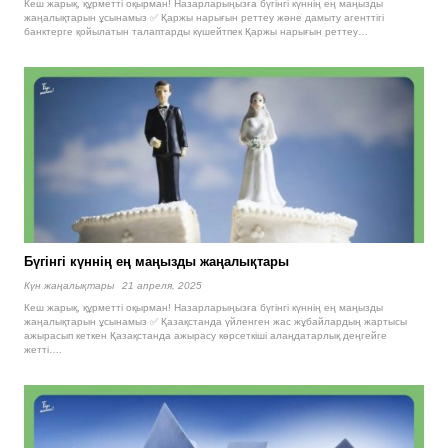
Кеш жарық, құрметті оқырман! Назарларыңызға бүгінгі күннің ең маңызды
жаңалықтарын ұсынамыз ✅ Қаржы нарығын реттеу және дамыту агенттігі
банктерге қойылатын талаптарды күшейтпек Қаржы нарығын реттеу…
Бүгінгі күннің ең маңызды жаңалықтары
Күн жаңалықтары
21 апреля, 2025
Кеш жарық, құрметті оқырман! Назарларыңызға бүгінгі күннің ең маңызды
жаңалықтарын ұсынамыз ✅ Қазақстанда үйленген жас жұбайлардың жартысы
ажырасып кеткен Қазақстанда ажырасу көрсеткіші алаңдатарлық деңгейге
жетті….