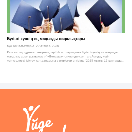
Бүгінгі күннің ең маңызды жаңалықтары
Күн жаңалықтары
20 января, 2025
Кеш жарық, құрметті оқырмандар! Назарларыңызға бүгінгі күннің ең маңызды
жаңалықтарын ұсынамыз ✅ «Болашақ» стипендиясын тағайындау үшін
үміткерлерді іріктеу қағидаларына өзгерістер енгізілді “2025 жылғы 17 қаңтарда…