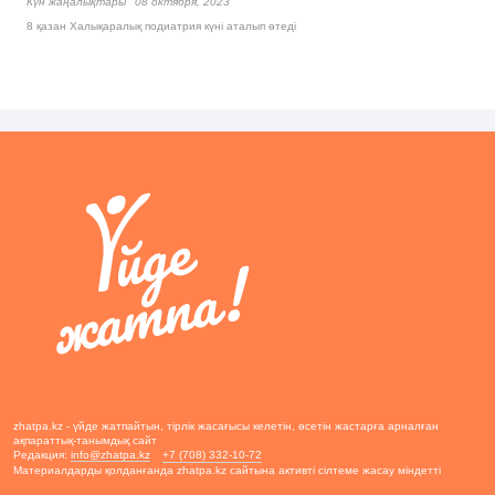
Күн жаңалықтары
08 октября, 2023
8 қазан Халықаралық подиатрия күні аталып өтеді
zhatpa.kz - үйде жатпайтын, тірлік жасағысы келетін, өсетін жастарға арналған
ақпараттық-танымдық сайт
Редакция:
info@zhatpa.kz
+7 (708) 332-10-72
Материалдарды қолданғанда zhatpa.kz сайтына активті сілтеме жасау міндетті